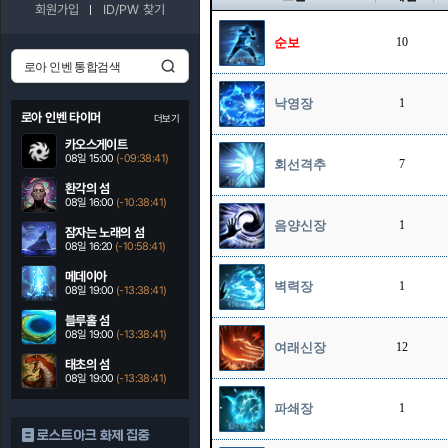
회원가입
ID/PW 찾기
순보
10
낙영장
1
로아 인벤 타이머
더보기
카오스게이트
08일 15:00
(-09:38:40)
회선격추
7
환각의 섬
08일 16:00
(-10:38:40)
음양신장
1
잠자는 노래의 섬
08일 16:20
(-10:58:40)
메데이아
벽력장
1
08일 19:00
(-13:38:40)
블루홀 섬
08일 19:00
(-13:38:40)
여래신장
12
태초의 섬
08일 19:00
(-13:38:40)
파쇄장
1
로스트아크 화제 집중