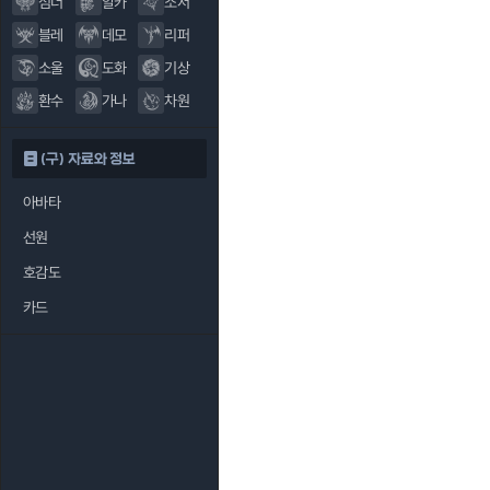
섬너
알카
소서
블레
데모
리퍼
소울
도화
기상
환수
가나
차원
(구) 자료와 정보
아바타
선원
호감도
카드