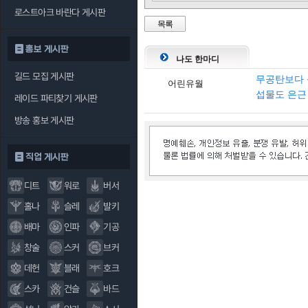
로스트아크 바란다 게시판
목록
홍보 게시판
나도 한마디
길드 모집 게시판
무공탄보다 
어린유월
섭물도 은근
레이드 파티찾기 게시판
방송 홍보 게시판
직업 게시판
디트
워로
버서
홀나
슬레
발키
배마
인파
기공
창술
스커
브커
데헌
블래
호크
스카
건슬
바드