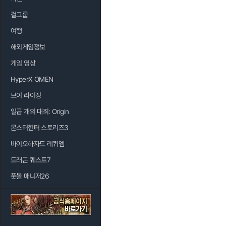
걸그룹
여행
해외게임정보
게임 영상
HyperX OMEN
브이 라이징
일곱 개의 대죄: Origin
몬스터헌터 스토리즈3
바이오하자드 레퀴엠
드래곤 퀘스트7
풋볼 매니저26