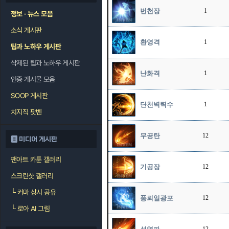
번천장
1
정보 · 뉴스 모음
소식 게시판
환영격
1
팁과 노하우 게시판
삭제된 팁과 노하우 게시판
난화격
1
인증 게시물 모음
SOOP 게시판
단천벽력수
1
치지직 팟벤
무공탄
12
미디어 게시판
팬아트 카툰 갤러리
기공장
12
스크린샷 갤러리
└
커마 상시 공유
풍뢰일광포
12
└
로아 AI 그림