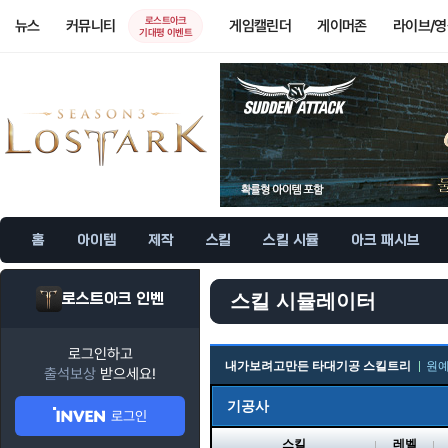
로스트아크
뉴스
커뮤니티
게임캘린더
게이머존
라이브/
기대평 이벤트
홈
아이템
제작
스킬
스킬 시뮬
아크 패시브
로스트아크 인벤
스킬 시뮬레이터
로그인하고
내가보려고만든 타대기공 스킬트리
원
출석보상
받으세요!
기공사
로그인
스킬
레벨