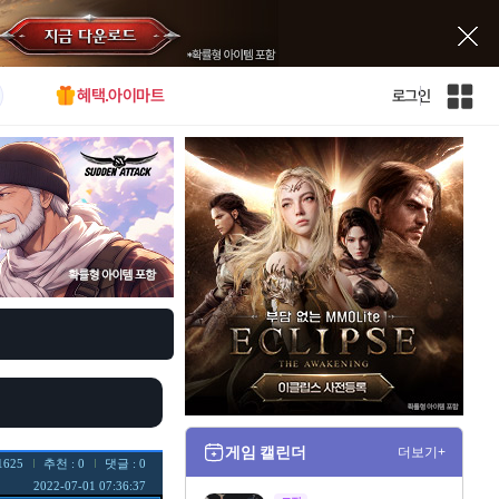
혜택.아이마트
로그인
인
벤
전
체
사
이
트
맵
게임 캘린더
더보기+
1625
추천 : 0
댓글 : 0
2022-07-01 07:36:37