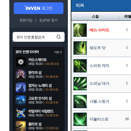
리퍼
로그인
스킬
레
회원가입
ID/PW 찾기
데스 사이드
1
쉐도우 닷
1
로아 인벤 타이머
더보기
카오스게이트
06일 15:00
(-09:28:52)
스피릿 캐치
1
환각의 섬
06일 16:00
(-10:28:52)
스피닝 대거
1
잠자는 노래의 섬
06일 16:20
(-10:48:52)
고요한 안식의 섬
샤벨 스팅거
1
06일 19:00
(-13:28:52)
라일라이 아일랜드
06일 19:00
(-13:28:52)
이블리스토
10
볼라르 섬
06일 19:00
(-13:28:52)