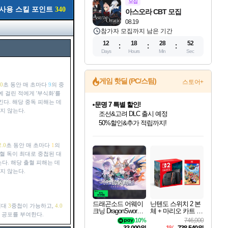
모집
사용 스킬 포인트
340
아스오라 CBT 모집
08.19
참가자 모집까지 남은 기간
12
18
28
51
Days
Hours
Min
Sec
게임 핫딜 (PC/스팀)
스토어+
.0
초 동안 매 초마다
9
의 중
에 걸린 적에게 '부식화'를
다. 해당 중독 피해는 데
문명 7 특별 할인!
지 않는다.
조선&고려 DLC 출시 예정
50%할인&추가 적립까지!
인벤게임즈 8월 특별 할인!
드래곤소드: 어웨이크닝 입점!
귀무자: 검의 길 예약 판매 중!
비스트 오브 리인카네이션 정식 출시!
커세어 코브 출시 기념 할인!
더 렐릭 퍼스트 가디언 정식 출시
베데스다 40주년 기념 할인 중!
마블 투혼 파이팅 소울즈 예약 판매 중!
캡콤 프렌차이즈 할인 진행 중!
캡콤 일부 상품 상시 할인
스타워즈 은하계 레이서
로블록스 기프트 카드 공식 입점
인기 퍼블리셔 모음!
스팀으로 만나는 드래곤소드!
10% 할인과
게임프릭 신작 IP
해적'섬'을 발전시키자!
설화x하드코어 액션!
베데스다의 명작들을
마블 히어로 총 출동&화려한 격투!
몬헌, 바하 등 인기 IP를
몬헌 와일즈 & 드래곤즈 도그마2
인벤게임즈에서 10% 추가 적립
Robux를 가장 안전하고
2.0
초 동안 매 초마다
1
의
최대 90% 할인가를 만나보세요!
네이버혜택과 함께 만나보세요!
이니&베니 혜택까지!
네이버 혜택가와 함께 예약하세요!
할인&네이버혜택으로 만나보세요!
네이버페이 혜택과 만나보세요!
40주년 프로모션으로 만나보세요!
네이버 포인트 혜택까지!
할인가에 만나보세요!
일부 에디션 상시 할인!
혜택으로 예약 판매 중
편안하게 충전하세요
혈 독이 최대로 중첩된 대
다. 해당 출혈 피해는 데
지 않는다.
드래곤소드 어웨이
닌텐도 스위치 2 본
최대
3
중첩이 가능하고,
4.0
크닝 DragonSword A
체 + 마리오 카트 월
 공포를 부여한다.
wakening
드
10%
746,000