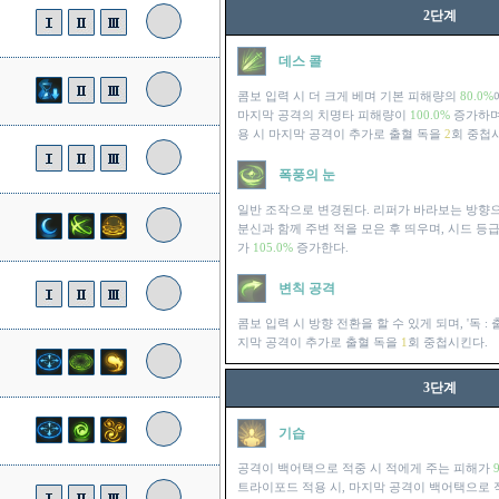
2단계
데스 콜
콤보 입력 시 더 크게 베며 기본 피해량의
80.0%
마지막 공격의 치명타 피해량이
100.0%
증가하며,
용 시 마지막 공격이 추가로 출혈 독을
2
회 중첩
폭풍의 눈
일반 조작으로 변경된다. 리퍼가 바라보는 방향으
분신과 함께 주변 적을 모은 후 띄우며, 시드 등
가
105.0%
증가한다.
변칙 공격
콤보 입력 시 방향 전환을 할 수 있게 되며, '독 :
지막 공격이 추가로 출혈 독을
1
회 중첩시킨다.
3단계
기습
공격이 백어택으로 적중 시 적에게 주는 피해가
트라이포드 적용 시, 마지막 공격이 백어택으로 