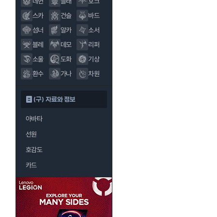
데헌
블래
호크
스카
건슬
바드
섬너
알카
소서
블레
데모
리퍼
소울
도화
기상
환수
가나
차원
(구) 자료와 정보
아바타
선원
호감도
카드