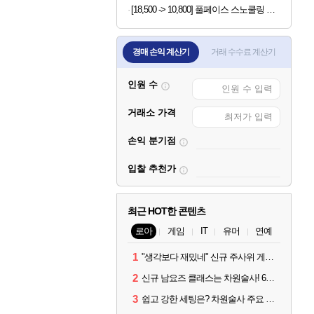
[18,500 -> 10,800] 풀페이스 스노쿨링 마스크
경매 손익 계산기
거래 수수료 계산기
인원 수
거래소 가격
손익 분기점
입찰 추천가
최근 HOT한 콘텐츠
로아
게임
IT
유머
연예
1
"생각보다 재밌네" 신규 주사위 게임 티카투카 호평
2
신규 남요즈 클래스는 차원술사! 6월 20일 로아온 썸머 정리
3
쉽고 강한 세팅은? 차원술사 주요 빌드와 스킬 코드