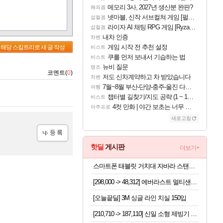
메모리 3사, 2027년 생산분 완판?
해외겜
넷마블, 신작 서브컬쳐 게임 [펄 인 블루] 티저 사이트 오픈
섭컬겜
라이자 AI 채팅 RPG 게임 [RyzaChat: AI] 공개
섭컬겜
내차 인증
차벤
게임 시작 전 추천 설정
해당 스킬트리로 새 글 작성
비스트
쿠를 먼저 보내서 기습하는 법
비스트
뉴비 질문
명조
코멘트(
0
)
저도 신차계약하고 차 받았습니다
차벤
7월~8월 부산-단양-충주-울진 다녀왔어요~
여행
챕터별 길찾기/지도 공략 (1 ~ 12장)
비스트
4컷 만화 | 야간 보초는 너무 힘들어
아주프로
새로고침
등록
핫딜
게시판
더보기+
스마트폰 태블릿 거치대 자바라 스탠드, 블랙, 1개
[298,000 -> 48,312] 에버라스트 멀티샌들 아쿠아슈즈 230mm
[오늘끝딜] 3M 싱글 라인 치실 150입
[210,710 -> 187,110] 신일 소형 제빙기 본품