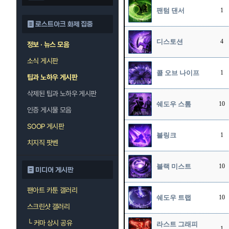
팬텀 댄서
1
로스트아크 화제 집중
디스토션
4
정보 · 뉴스 모음
소식 게시판
콜 오브 나이프
1
팁과 노하우 게시판
삭제된 팁과 노하우 게시판
쉐도우 스톰
10
인증 게시물 모음
SOOP 게시판
블링크
1
치지직 팟벤
블랙 미스트
10
미디어 게시판
팬아트 카툰 갤러리
쉐도우 트랩
10
스크린샷 갤러리
└
커마 상시 공유
라스트 그래피
1