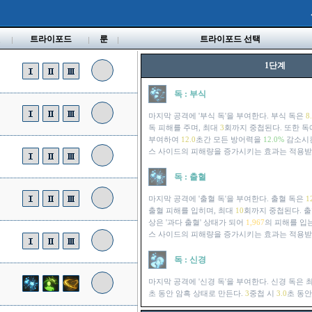
벨
트라이포드
룬
트라이포드 선택
1단계
독 : 부식
마지막 공격에 '부식 독'을 부여한다. 부식 독은
8
독 피해를 주며, 최대
3
회까지 중첩된다. 또한 독
부여하여
12.0
초간 모든 방어력을
12.0%
감소시킨
스 사이드의 피해량을 증가시키는 효과는 적용받
독 : 출혈
마지막 공격에 '출혈 독'을 부여한다. 출혈 독은
1
출혈 피해를 입히며, 최대
10
회까지 중첩된다. 출
상은 '과다 출혈' 상태가 되어
1,967
의 피해를 입는
스 사이드의 피해량을 증가시키는 효과는 적용받
독 : 신경
마지막 공격에 '신경 독'을 부여한다. 신경 독은 
초 동안 암흑 상태로 만든다.
3
중첩 시
3.0
초 동안