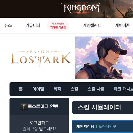
로스트아크
뉴스
커뮤니티
게임캘린더
게이머존
기대평 이벤트
홈
아이템
제작
스킬
스킬 시뮬
아크 패시
로스트아크 인벤
스킬 시뮬레이터
로그인하고
개인저장용
노란색방구
출석보상
받으세요!