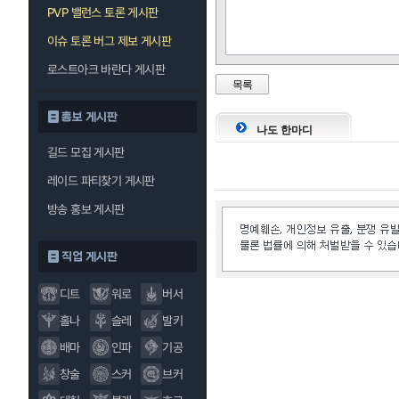
PVP 밸런스 토론 게시판
이슈 토론 버그 제보 게시판
로스트아크 바란다 게시판
목록
홍보 게시판
나도 한마디
길드 모집 게시판
레이드 파티찾기 게시판
방송 홍보 게시판
직업 게시판
디트
워로
버서
홀나
슬레
발키
배마
인파
기공
창술
스커
브커