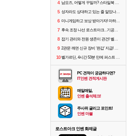
4
남요즈, 어떻게 꾸밀까? 스타일북 인기 차원술사 커스터마이즈
5
성자라도 상대하고 있는 줄 알았나? 벨가르딘 이모저모
6
미니게임하고 보상 받아가자! 마하라카 썸머 캠프 할 일은?
7
후속 조정 나선 로스트아크...기공사, 차원술사 하향
8
잡기 관리와 전원 생존이 관건! 벨가르딘 유물 칭호 획득방법 정리
9
2관문 깨면 신규 장비 ‘완갑’ 지급! 그림자 레이드 벨가르딘 공개
10
벨가르딘, 4시간 53분 만에 퍼스트 클리어 나왔다
PC 견적이 궁금하다면?
IT인벤 견적게시판
매일매일,
인벤 출석체크!
주사위 굴리고 포인트!
인벤 마블
로스트아크 인벤 화제글