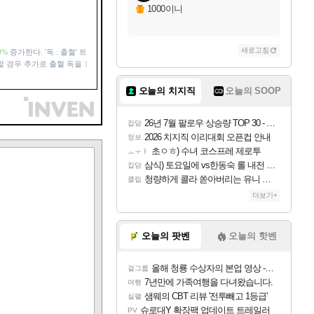
1000이니
새로고침
0%
증가한다. '독 : 출혈' 트
할 경우 추가로 출혈 독을
1
오늘의 치지직
오늘의 SOOP
26년 7월 팔로우 상승량 TOP 30 - 월간 치지직
잡담
2026 치지직 이리대회 오픈컵 안내
정보
초ㅇㅎ) 수녀 코스프레 제로투
ㅗㅜㅑ
삼식) 토요일에 vs한동숙 롤 내전 예정
잡담
청량하게 콜라 쏟아버리는 유니 ㅋㅋㅋ
클립
더보기+
오늘의 팟벤
오늘의 핫벤
올해 청룡 수상자의 본업 영상 - 스테이씨 윤
걸그룹
7년만에 가족여행을 다녀왔습니다.
여행
샘웨의 CBT 리뷰 '전투빼고 1등급'
실팰
슈로대Y 확장팩 업데이트 트레일러
PV