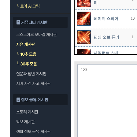
티
└
로아 AI 그림
레이지 스피어
10
커뮤니티 게시판
로스트아크 모바일 게시판
댄싱 오브 퓨리
1
자유 게시판
사일런트 스매
└
10추 모음
10
셔
└
30추 모음
123
질문과 답변 게시판
서버 사건 사고 게시판
정보 공유 게시판
스토리 게시판
악보 게시판
생활 정보 공유 게시판