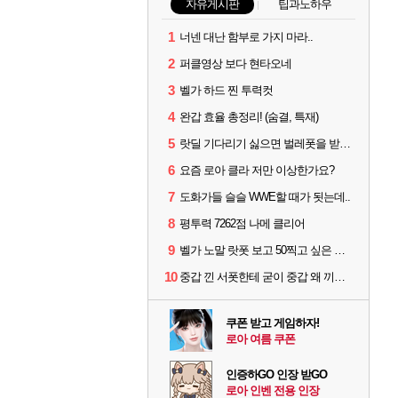
자유게시판
팁과노하우
1
너넨 대난 함부로 가지 마라..
2
퍼클영상 보다 현타오네
3
벨가 하드 찐 투력컷
4
완갑 효율 총정리! (숨결, 특재)
5
랏딜 기다리기 싫으면 벌레폿을 받지마라
6
요즘 로아 클라 저만 이상한가요?
7
도화가들 슬슬 WWE할 때가 됫는데..
8
평투력 7262점 나메 클리어
9
벨가 노말 랏폿 보고 50찍고 싶은 폿들
10
중갑 낀 서폿한테 굳이 중갑 왜 끼냐고 물어보는 6딜남은 그냥 무시하면 됨
쿠폰 받고 게임하자!
로아 여름 쿠폰
인증하GO 인장 받GO
로아 인벤 전용 인장