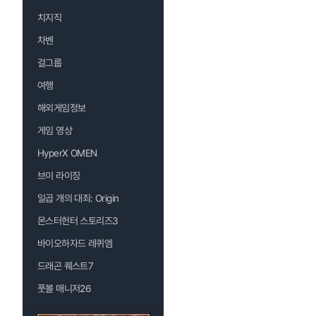
치지직
차벤
걸그룹
여행
해외게임정보
게임 영상
HyperX OMEN
브이 라이징
일곱 개의 대죄: Origin
몬스터헌터 스토리즈3
바이오하자드 레퀴엠
드래곤 퀘스트7
풋볼 매니저26