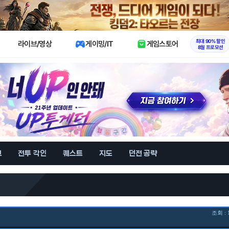
X
최대 90% 할인
라이브/영상
게이밍/IT
게임스토어
8월 프로모션
브
전투 각인
퀘스트
지도
던전 공략
조회 : 