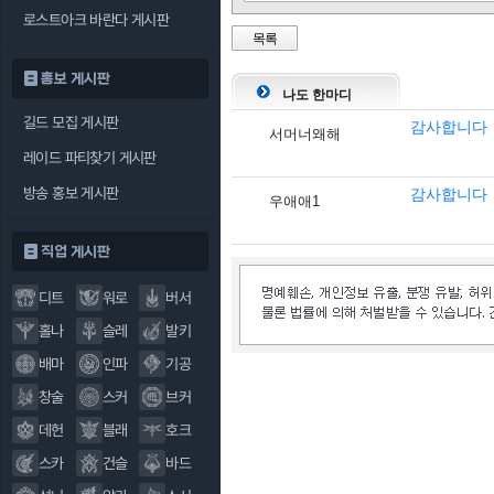
로스트아크 바란다 게시판
목록
버스트 블로우
홍보 게시판
나도 한마디
크림슨 브레이
길드 모집 게시판
커
감사합니다
서머너왜해
레이드 파티찾기 게시판
방송 홍보 게시판
감사합니다
우애애1
직업 게시판
디트
워로
버서
홀나
슬레
발키
배마
인파
기공
창술
스커
브커
데헌
블래
호크
스카
건슬
바드