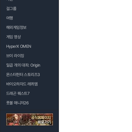
걸그룹
여행
해외게임정보
게임 영상
HyperX OMEN
브이 라이징
일곱 개의 대죄: Origin
몬스터헌터 스토리즈3
바이오하자드 레퀴엠
드래곤 퀘스트7
풋볼 매니저26