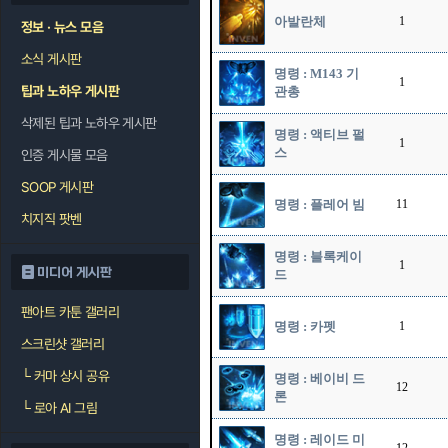
아발란체
1
정보 · 뉴스 모음
소식 게시판
명령 : M143 기
1
팁과 노하우 게시판
관총
삭제된 팁과 노하우 게시판
명령 : 액티브 펄
1
스
인증 게시물 모음
SOOP 게시판
명령 : 플레어 빔
11
치지직 팟벤
명령 : 블록케이
1
미디어 게시판
드
팬아트 카툰 갤러리
명령 : 카펫
1
스크린샷 갤러리
└
커마 상시 공유
명령 : 베이비 드
12
론
└
로아 AI 그림
명령 : 레이드 미