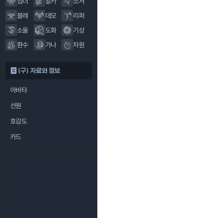
섬너
알카
소서
블레
데모
리퍼
소울
도화
기상
환수
가나
차원
(구) 자료와 정보
아바타
선원
호감도
카드