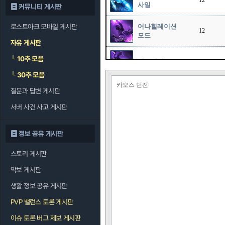
12
사일
커뮤니티 게시판
로스트아크 모바일 게시판
어나힐레이션
12
모드
자유 게시판
└
10추 모음
이스케이프
10
└
30추 모음
카오스 던전
질문과 답변 게시판
에너지 버스터
12
서버 사건 사고 게시판
코멧 스트라이
크
정보 공유 게시판
스토리 게시판
슬러그 샷
악보 게시판
레이저 블레이
생활 정보 공유 게시판
드
PVP 밸런스 토론 게시판
엑셀리온 빔
이슈 토론 버그 제보 게시판