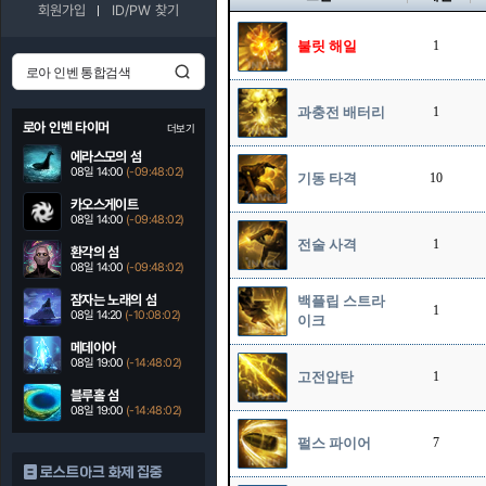
회원가입
ID/PW 찾기
불릿 해일
1
과충전 배터리
1
로아 인벤 타이머
더보기
에라스모의 섬
08일 14:00
(-09:48:01)
기동 타격
10
카오스게이트
08일 14:00
(-09:48:01)
전술 사격
1
환각의 섬
08일 14:00
(-09:48:01)
잠자는 노래의 섬
백플립 스트라
1
08일 14:20
(-10:08:01)
이크
메데이아
08일 19:00
(-14:48:01)
고전압탄
1
블루홀 섬
08일 19:00
(-14:48:01)
펄스 파이어
7
로스트아크 화제 집중