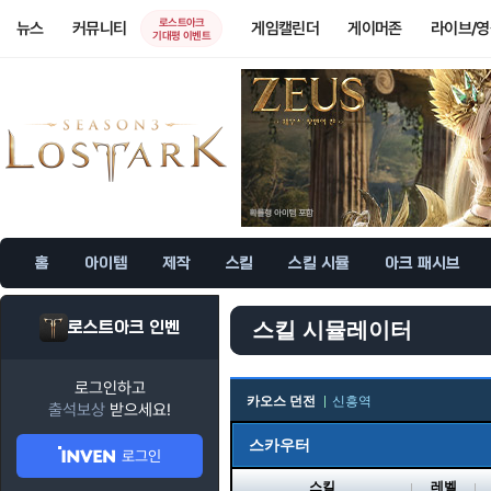
로스트아크
뉴스
커뮤니티
게임캘린더
게이머존
라이브/
기대평 이벤트
홈
아이템
제작
스킬
스킬 시뮬
아크 패시브
로스트아크 인벤
스킬 시뮬레이터
로그인하고
카오스 던전
신흥역
출석보상
받으세요!
스카우터
로그인
스킬
레벨