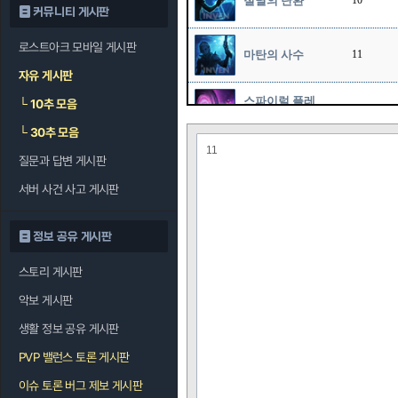
절멸의 탄환
10
커뮤니티 게시판
로스트아크 모바일 게시판
마탄의 사수
11
자유 게시판
스파이럴 플레
└
10추 모음
1
임
└
30추 모음
11
질문과 답변 게시판
대재앙
1
서버 사건 사고 게시판
퍼펙트 샷
1
정보 공유 게시판
스토리 게시판
포커스 샷
11
악보 게시판
타겟 다운
11
생활 정보 공유 게시판
PVP 밸런스 토론 게시판
이슈 토론 버그 제보 게시판