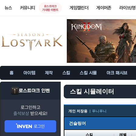
로스트아크
뉴스
커뮤니티
게임캘린더
게이머존
라이브/
기대평 이벤트
홈
아이템
제작
스킬
스킬 시뮬
아크 패시브
로스트아크 인벤
스킬 시뮬레이터
로그인하고
개인 저장용
푸니푸니
출석보상
받으세요!
건슬링어
로그인
스킬
레벨