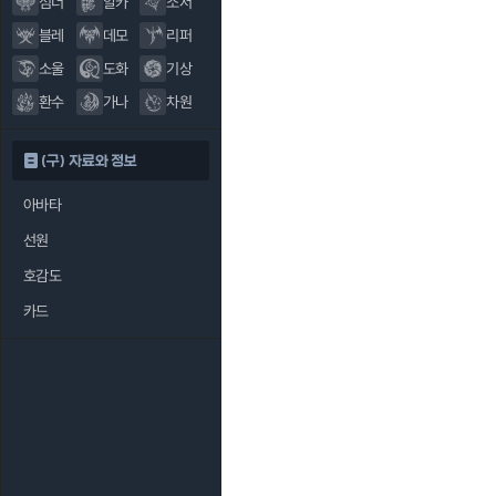
섬너
알카
소서
블레
데모
리퍼
소울
도화
기상
환수
가나
차원
(구) 자료와 정보
아바타
선원
호감도
카드