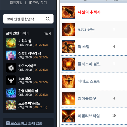
회원가입
ID/PW 찾기
나선의 추적자
1
AT02 유탄
1
로아 인벤 타이머
더보기
기회의 섬
09일 21:00
(-09:32:52)
퀵 스텝
4
잔혹한 장난감 섬
09일 21:00
(-09:32:52)
플라즈마 불릿
1
카오스게이트
09일 21:00
(-09:32:52)
필드 보스
메테오 스트림
1
09일 21:00
(-09:32:52)
환영 나비의 섬
09일 21:00
(-09:32:52)
썸머솔트샷
4
모코콩 아일랜드
09일 21:30
(-10:02:52)
이퀄리브리엄
10
로스트아크 화제 집중