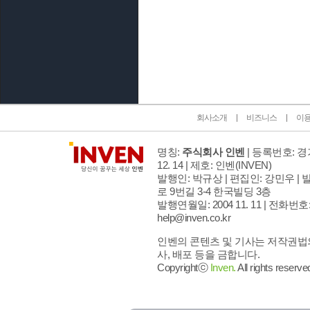
인벤 공식 미디어 파트너 및 제휴 파트너
회사소개
비즈니스
이
명칭:
주식회사 인벤
| 등록번호: 경기
12. 14 | 제호: 인벤
(INVEN)
발행인: 박규상 | 편집인: 강민우 |
발
로 9번길 3-4 한국빌딩 3층
발행연월일: 2004 11. 11 |
전화번호: 02
help@inven.co.kr
인벤의 콘텐츠 및 기사는 저작권법의
사, 배포 등을 금합니다.
Copyrightⓒ
Inven.
All rights reserve