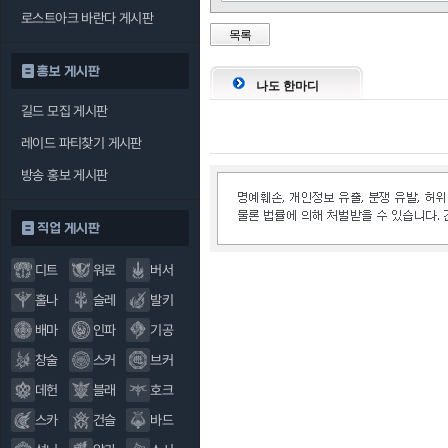
로스트아크 바란다 게시판
목록
홍보 게시판
나도 한마디
길드 모집 게시판
레이드 파티찾기 게시판
방송 홍보 게시판
직업 게시판
디트
워로
버서
홀나
슬레
발키
배마
인파
기공
창술
스커
브커
데헌
블래
호크
스카
건슬
바드