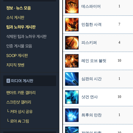
데스파이어
1
정보 · 뉴스 모음
소식 게시판
민첩한 사격
7
팁과 노하우 게시판
삭제된 팁과 노하우 게시판
피스키퍼
4
인증 게시물 모음
SOOP 게시판
레인 오브 불릿
10
치지직 팟벤
심판의 시간
1
미디어 게시판
팬아트 카툰 갤러리
샷건 연사
10
스크린샷 갤러리
└
커마 상시 공유
최후의 만찬
1
└
로아 AI 그림