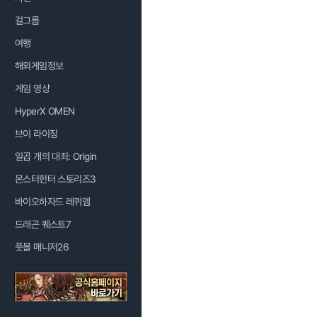
걸그룹
여행
해외게임정보
게임 영상
HyperX OMEN
브이 라이징
일곱 개의 대죄: Origin
몬스터헌터 스토리즈3
바이오하자드 레퀴엠
드래곤 퀘스트7
풋볼 매니저26