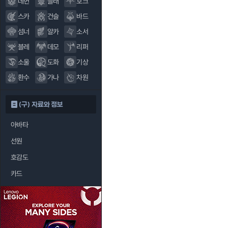
데헌
블래
호크
스카
건슬
바드
섬너
알카
소서
블레
데모
리퍼
소울
도화
기상
환수
가나
차원
(구) 자료와 정보
아바타
선원
호감도
카드