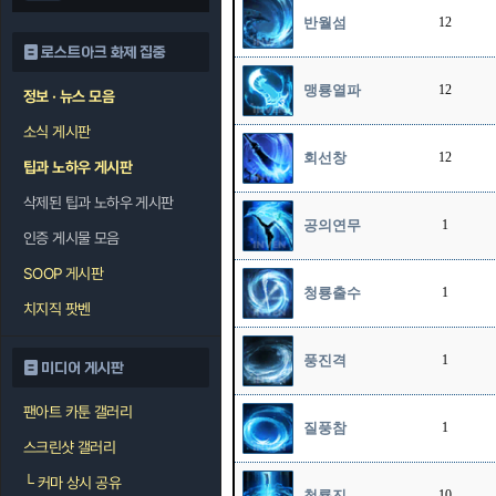
반월섬
12
로스트아크 화제 집중
맹룡열파
12
정보 · 뉴스 모음
소식 게시판
회선창
12
팁과 노하우 게시판
삭제된 팁과 노하우 게시판
공의연무
1
인증 게시물 모음
SOOP 게시판
청룡출수
1
치지직 팟벤
풍진격
1
미디어 게시판
팬아트 카툰 갤러리
질풍참
1
스크린샷 갤러리
└
커마 상시 공유
청룡진
10