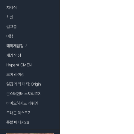
치지직
차벤
걸그룹
여행
해외게임정보
게임 영상
HyperX OMEN
브이 라이징
일곱 개의 대죄: Origin
몬스터헌터 스토리즈3
바이오하자드 레퀴엠
드래곤 퀘스트7
풋볼 매니저26