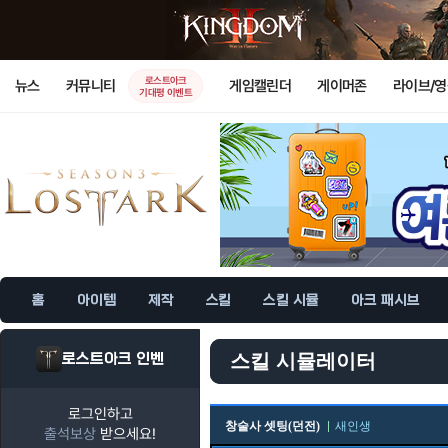
로스트아크
뉴스
커뮤니티
게임캘린더
게이머존
라이브/
기대평 이벤트
홈
아이템
제작
스킬
스킬 시뮬
아크 패시브
로스트아크 인벤
스킬 시뮬레이터
로그인하고
창술사 셋팅(던전)
새인생
출석보상
받으세요!