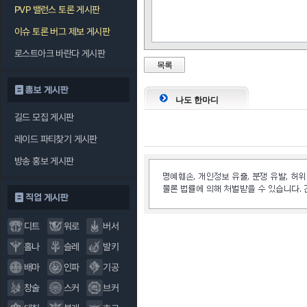
PVP 밸런스 토론 게시판
이슈 토론 버그 제보 게시판
로스트아크 바란다 게시판
목록
홍보 게시판
나도 한마디
길드 모집 게시판
레이드 파티찾기 게시판
방송 홍보 게시판
직업 게시판
디트
워로
버서
홀나
슬레
발키
배마
인파
기공
창술
스커
브커