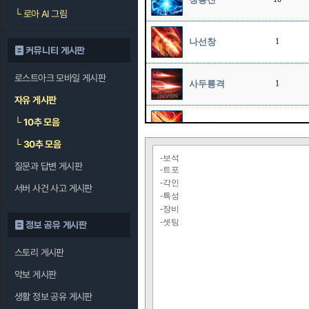
└
로아 AI 그림
나선창
1
커뮤니티 게시판
로스트아크 모바일 게시판
사두룡격
1
자유 게시판
└
10추 모음
굉열파
1
└
30추 모음
-보석
질문과 답변 게시판
유성강천
1
-트포
-각인
서버 사건 사고 게시판
-특성
-장비
절룡세
1
-셋팅
정보 공유 게시판
스토리 게시판
적룡포
1
악보 게시판
생활 정보 공유 게시판