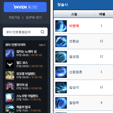
창술사
로그인
스킬
레벨
회원가입
ID/PW 찾기
이연격
1
연환섬
12
로아 인벤 타이머
더보기
잠자는 노래의 섬
07일 08:20
(-09:16:15)
열공참
12
필드 보스
07일 09:00
(-09:56:15)
선풍참혼
1
모코콩 아일랜드
07일 09:30
(-10:26:15)
환각의 섬
일섬각
11
07일 10:00
(-10:56:15)
스노우팡 아일랜드
07일 11:00
(-11:56:15)
철량추
4
죽음의 협곡
07일 11:00
(-11:56:15)