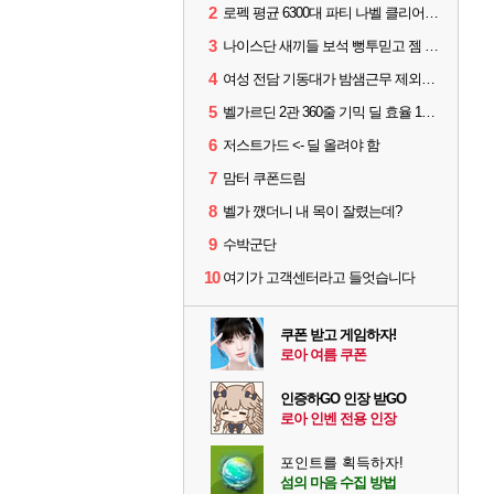
2
로펙 평균 6300대 파티 나벨 클리어 [기믹 영상 참고하시면 좋을 듯]
3
나이스단 새끼들 보석 뻥투믿고 젬 곱창난거보면 개패고싶음 ㅋㅋ
4
여성 전담 기동대가 밤샘근무 제외된 이유
5
벨가르딘 2관 360줄 기믹 딜 효율 100% 최적화
6
저스트가드 <- 딜 올려야 함
7
맘터 쿠폰드림
8
벨가 깼더니 내 목이 잘렸는데?
9
수박군단
10
여기가 고객센터라고 들엇습니다
쿠폰 받고 게임하자!
로아 여름 쿠폰
인증하GO 인장 받GO
로아 인벤 전용 인장
포인트를 획득하자!
섬의 마음 수집 방법