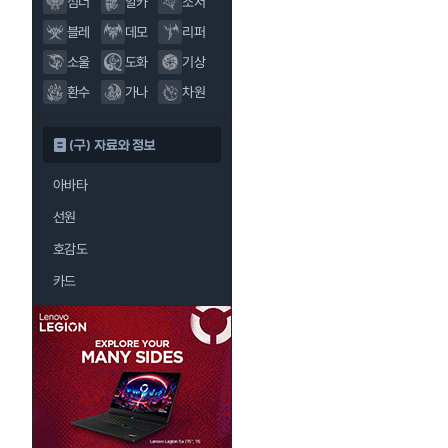
섬너
알카
소서
블레
데모
리퍼
소울
도화
기상
환수
가나
차원
(구) 자료와 정보
아바타
선원
호감도
카드