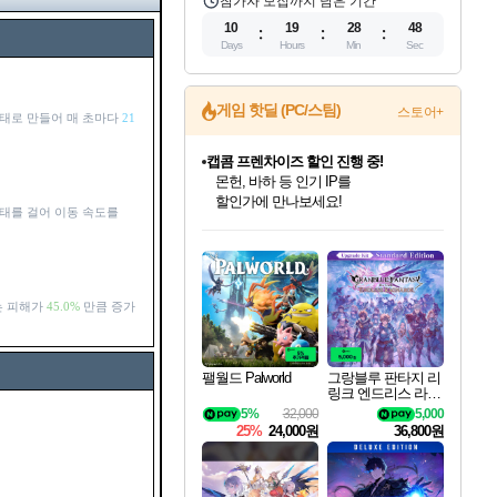
참가자 모집까지 남은 기간
10
19
28
47
Days
Hours
Min
Sec
게임 핫딜 (PC/스팀)
스토어+
상태로 만들어 매 초마다
21
캡콤 프렌차이즈 할인 진행 중!
몬헌, 바하 등 인기 IP를
할인가에 만나보세요!
상태를 걸어 이동 속도를
인벤게임즈 8월 특별 할인!
드래곤소드: 어웨이크닝 입점!
문명 7 특별 할인!
마블 투혼 파이팅 소울즈 정식출시!
귀무자: 검의 길 예약 판매 중!
비스트 오브 리인카네이션 정식 출시!
커세어 코브 출시 기념 할인!
더 렐릭 퍼스트 가디언 정식 출시
베데스다 40주년 기념 할인 중!
캡콤 일부 상품 상시 할인
스타워즈 은하계 레이서
로블록스 기프트 카드 공식 입점
인기 퍼블리셔 모음!
스팀으로 만나는 드래곤소드!
조선&고려 DLC 출시 예정
마블 히어로 총 출동&화려한 격투!
10% 할인과
게임프릭 신작 IP
해적'섬'을 발전시키자!
설화x하드코어 액션!
베데스다의 명작들을
몬헌 와일즈 & 드래곤즈 도그마2
인벤게임즈에서 10% 추가 적립
Robux를 가장 안전하고
최대 90% 할인가를 만나보세요!
네이버혜택과 함께 만나보세요!
50%할인&추가 적립까지!
네이버 포인트 혜택까지!
이니&베니 혜택까지!
네이버 혜택가와 함께 예약하세요!
할인&네이버혜택으로 만나보세요!
네이버페이 혜택과 만나보세요!
40주년 프로모션으로 만나보세요!
일부 에디션 상시 할인!
혜택으로 예약 판매 중
편안하게 충전하세요
는 피해가
45.0%
만큼 증가
팰월드 Palworld
그랑블루 판타지 리
링크 엔드리스 라그
나로크 업그레이드
5%
32,000
5,000
킷 Granblue Fantasy
25%
24,000원
36,800원
Relink Endless Ragn
arok Upgrade Kit DL
C