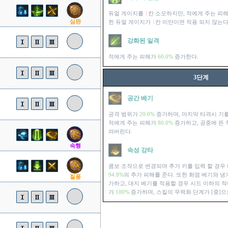
듀얼 게이지를
1
칸 소모하지만, 적에게 주는 피
심판
한 듀얼 게이지가
1
칸 미만이면 적용 되지 않는다
강화된 일격
적에게 주는 피해가
60.0%
증가한다.
3단계
공간 베기
공격 범위가
20.0%
증가하며, 마지막 타격시 기를
적에게 주는 피해가
80.0%
증가하고, 공중에 뜬 
려버린다.
속행
속성 강타
콤보 조작으로 변경되며 추가 키를 입력 할 경우
94.8%
의 추가 피해를 준다. 또한 화염 베기와 
질풍
가하고, 대지 베기를 적용할 경우 시드 이하의 적
가
100%
증가하며, 스킬의 무력화 단계가 [중]으