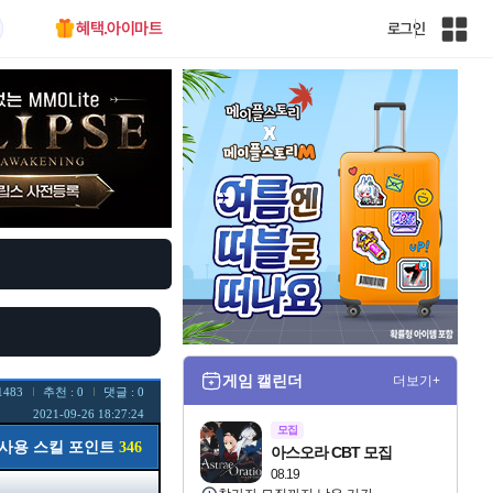
혜택.아이마트
로그인
인
벤
전
체
사
이
트
맵
게임 캘린더
더보기+
1483
추천 : 0
댓글 : 0
2021-09-26 18:27:24
모집
사용 스킬 포인트
346
아스오라 CBT 모집
08.19