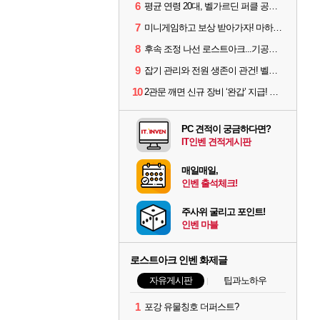
6
평균 연령 20대, 벨가르딘 퍼클 공대 '영로티'를 만나다
7
미니게임하고 보상 받아가자! 마하라카 썸머 캠프 할 일은?
8
후속 조정 나선 로스트아크...기공사, 차원술사 하향
9
잡기 관리와 전원 생존이 관건! 벨가르딘 유물 칭호 획득방법 정리
10
2관문 깨면 신규 장비 ‘완갑’ 지급! 그림자 레이드 벨가르딘 공개
PC 견적이 궁금하다면?
IT인벤 견적게시판
매일매일,
인벤 출석체크!
주사위 굴리고 포인트!
인벤 마블
로스트아크 인벤 화제글
자유게시판
팁과노하우
1
포강 유물칭호 더퍼스트?