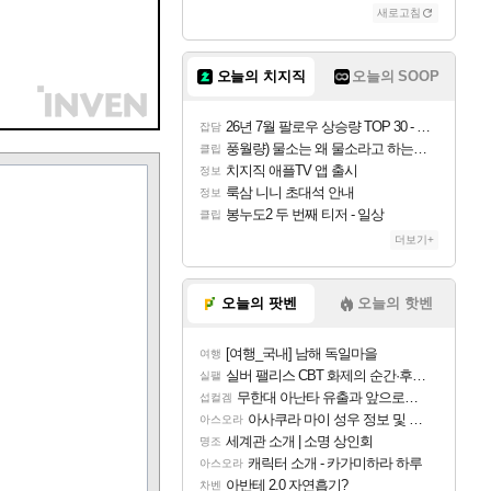
새로고침
오늘의 치지직
오늘의 SOOP
26년 7월 팔로우 상승량 TOP 30 - 월간 치지직
잡담
풍월량) 물소는 왜 물소라고 하는거야? 아! 그만 ㅋㅋ
클립
치지직 애플TV 앱 출시
정보
룩삼 니니 초대석 안내
정보
봉누도2 두 번째 티저 - 일상
클립
더보기+
오늘의 팟벤
오늘의 핫벤
[여행_국내] 남해 독일마을
여행
실버 팰리스 CBT 화제의 순간·후기 모음
실팰
무한대 아난타 유출과 앞으로의 예상 (루머)
섭컬겜
아사쿠라 마이 성우 정보 및 주요 필모
아스오라
세계관 소개 | 소명 상인회
명조
캐릭터 소개 - 카가미하라 하루
아스오라
아반테 2.0 자연흡기?
차벤