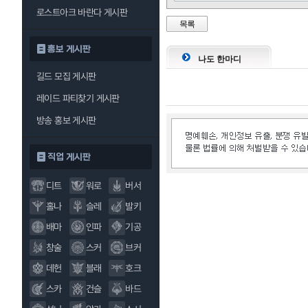
로스트아크 바란다 게시판
목록
홍보 게시판
나도 한마디
길드 모집 게시판
레이드 파티찾기 게시판
방송 홍보 게시판
직업 게시판
디트
워로
버서
홀나
슬레
발키
배마
인파
기공
창술
스커
브커
데헌
블래
호크
스카
건슬
바드