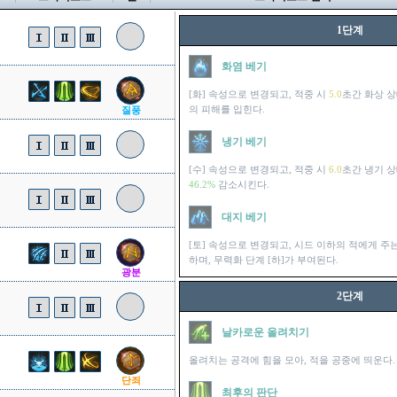
1단계
화염 베기
[화] 속성으로 변경되고, 적중 시
5.0
초간 화상 
의 피해를 입힌다.
질풍
냉기 베기
[수] 속성으로 변경되고, 적중 시
6.0
초간 냉기 
46.2%
감소시킨다.
대지 베기
[토] 속성으로 변경되고, 시드 이하의 적에게 주
하며, 무력화 단계 [하]가 부여된다.
광분
2단계
날카로운 올려치기
올려치는 공격에 힘을 모아, 적을 공중에 띄운다.
단죄
최후의 판단