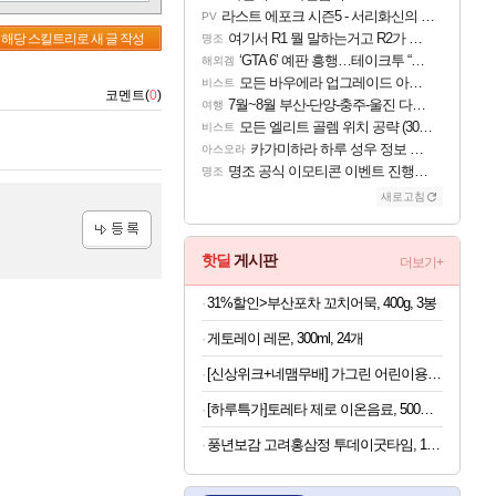
라스트 에포크 시즌5 - 서리화신의 분노 티저
PV
여기서 R1 뭘 말하는거고 R2가 뭘말하는걸까요?
해당 스킬트리로 새 글 작성
명조
‘GTA 6’ 예판 흥행…테이크투 “내부 예상 크게 넘어”
해외겜
모든 바우에라 업그레이드 아이템 획득 위치 공략 (89개)
비스트
코멘트(
0
)
7월~8월 부산-단양-충주-울진 다녀왔어요~
여행
모든 엘리트 골렘 위치 공략 (30개) - 방랑 결투가
비스트
카가미하라 하루 성우 정보 및 주요 필모
아스오라
명조 공식 이모티콘 이벤트 진행해봤습니다! 참여부터 추첨까지????
명조
새로고침
등록
핫딜
게시판
더보기+
31%할인>부산포차 꼬치어묵, 400g, 3봉
게토레이 레몬, 300ml, 24개
[신상위크+네맴무배] 가그린 어린이용 380ml 사과 4개 구강청결제 어린이 가글 무알콜
[하루특가]토레타 제로 이온음료, 500ml, 24개
풍년보감 고려홍삼정 투데이굿타임, 15g, 100포 + 쇼핑백, 1개, 1세트