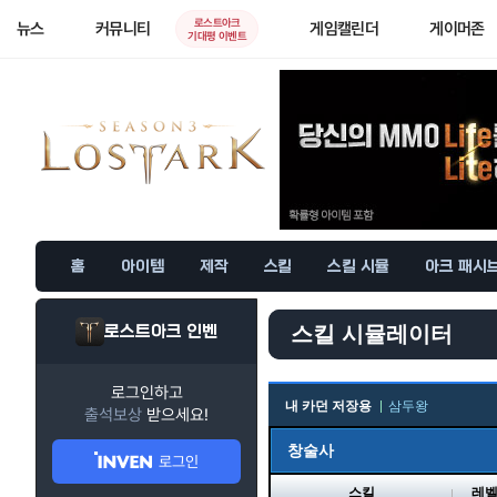
로스트아크
뉴스
커뮤니티
게임캘린더
게이머존
기대평 이벤트
홈
아이템
제작
스킬
스킬 시뮬
아크 패시
로스트아크 인벤
스킬 시뮬레이터
로그인하고
내 카던 저장용
삼두왕
출석보상
받으세요!
창술사
로그인
스킬
레