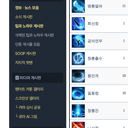
맹룡열파
11
정보 · 뉴스 모음
소식 게시판
회선창
1
팁과 노하우 게시판
삭제된 팁과 노하우 게시판
공의연무
1
인증 게시물 모음
SOOP 게시판
청룡출수
1
치지직 팟벤
풍진격
10
미디어 게시판
팬아트 카툰 갤러리
질풍참
10
스크린샷 갤러리
└
커마 상시 공유
청룡진
1
└
로아 AI 그림