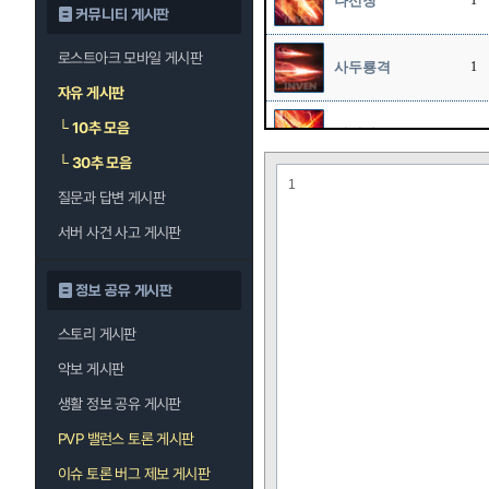
나선창
1
커뮤니티 게시판
로스트아크 모바일 게시판
사두룡격
1
자유 게시판
└
10추 모음
굉열파
10
└
30추 모음
1
질문과 답변 게시판
유성강천
10
서버 사건 사고 게시판
절룡세
1
정보 공유 게시판
스토리 게시판
적룡포
1
악보 게시판
생활 정보 공유 게시판
PVP 밸런스 토론 게시판
이슈 토론 버그 제보 게시판