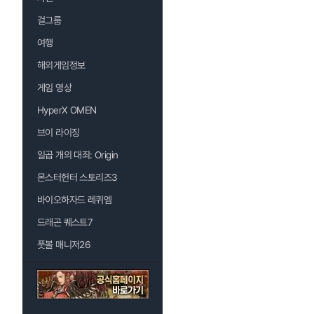
걸그룹
여행
해외게임정보
게임 영상
HyperX OMEN
브이 라이징
일곱 개의 대죄: Origin
몬스터헌터 스토리즈3
바이오하자드 레퀴엠
드래곤 퀘스트7
풋볼 매니저26