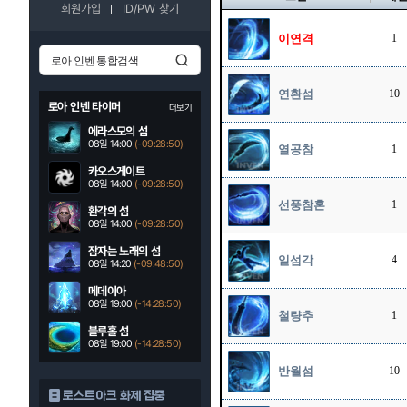
회원가입
ID/PW 찾기
이연격
1
연환섬
10
로아 인벤 타이머
더보기
에라스모의 섬
08일 14:00
(-09:28:49)
열공참
1
카오스게이트
08일 14:00
(-09:28:49)
선풍참혼
1
환각의 섬
08일 14:00
(-09:28:49)
잠자는 노래의 섬
일섬각
4
08일 14:20
(-09:48:49)
메데이아
08일 19:00
(-14:28:49)
철량추
1
블루홀 섬
08일 19:00
(-14:28:49)
반월섬
10
로스트아크 화제 집중