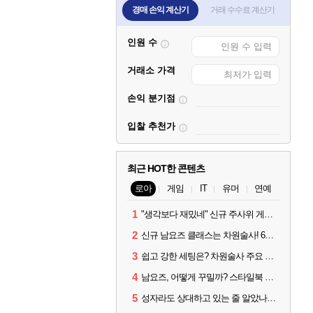
경매 손익 계산기
거래 수수료 계산기
인원 수
거래소 가격
손익 분기점
입찰 추천가
최근 HOT한 콘텐츠
로아
게임
IT
유머
연예
1
"생각보다 재밌네" 신규 주사위 게임 티카투카 호평
2
신규 남요즈 클래스는 차원술사! 6월 20일 로아온 썸머 정리
3
쉽고 강한 세팅은? 차원술사 주요 빌드와 스킬 코드
4
남요즈, 어떻게 꾸밀까? 스타일북 인기 차원술사 커스터마이즈
5
성자라도 상대하고 있는 줄 알았나? 벨가르딘 이모저모