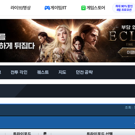
최대 90% 할인
라이브/영상
게이밍/IT
게임스토어
8월 프로모션
브
전투 각인
퀘스트
지도
던전 공략
조회 : 
벨
트라이포드
룬
트라이포드 선택