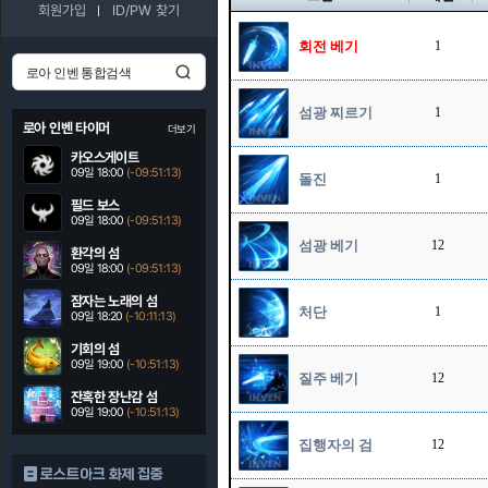
회원가입
ID/PW 찾기
회전 베기
1
섬광 찌르기
1
로아 인벤 타이머
더보기
카오스게이트
09일 18:00
(-09:51:12)
돌진
1
필드 보스
09일 18:00
(-09:51:12)
섬광 베기
12
환각의 섬
09일 18:00
(-09:51:12)
잠자는 노래의 섬
처단
1
09일 18:20
(-10:11:12)
기회의 섬
09일 19:00
(-10:51:12)
질주 베기
12
잔혹한 장난감 섬
09일 19:00
(-10:51:12)
집행자의 검
12
로스트아크 화제 집중