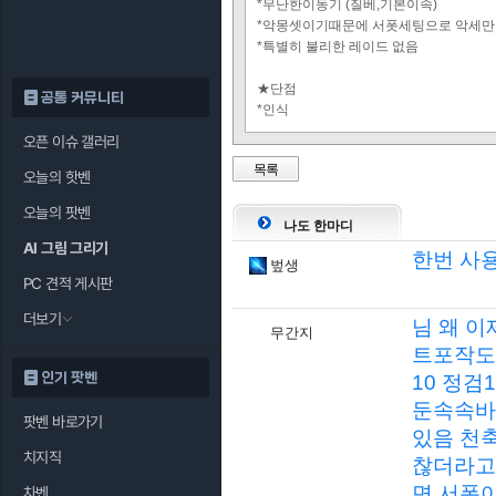
*무난한이동기 (질베,기본이속)
*악몽셋이기때문에 서폿세팅으로 악세만
*특별히 불리한 레이드 없음
★단점
공통 커뮤니티
*인식
오픈 이슈 갤러리
목록
오늘의 핫벤
오늘의 팟벤
나도 한마디
AI 그림 그리기
한번 사
벞생
PC 견적 게시판
더보기
님 왜 이
무간지
트포작도
인기 팟벤
10 정검
둔속속바
팟벤 바로가기
있음 천
치지직
찮더라고요
면 서폿
차벤