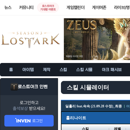
로스트아크
뉴스
커뮤니티
게임캘린더
게이머존
라이브/
기대평 이벤트
홈
아이템
제작
스킬
스킬 시뮬
아크 패시브
로스트아크 인벤
스킬 시뮬레이터
로그인하고
딜홀리 feat.속속 (21.09.28 수정)_최종
어
출석보상
받으세요!
홀리나이트
로그인
스킬
레벨