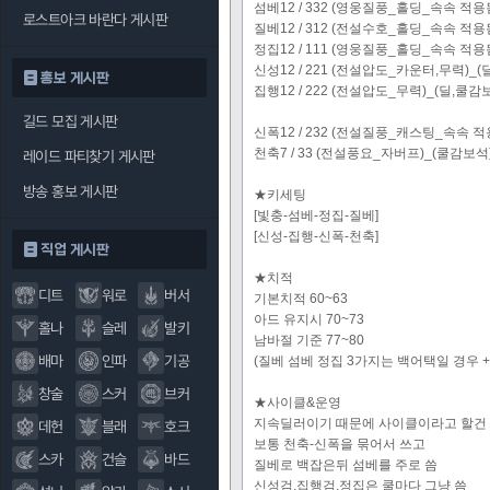
섬베12 / 332 (영웅질풍_홀딩_속속 적용
로스트아크 바란다 게시판
질베12 / 312 (전설수호_홀딩_속속 
정집12 / 111 (영웅질풍_홀딩_속속 적
신성12 / 221 (전설압도_카운터,무력)_
홍보 게시판
집행12 / 222 (전설압도_무력)_(딜,쿨감
길드 모집 게시판
신폭12 / 232 (전설질풍_캐스팅_속속 적
천축7 / 33 (전설풍요_자버프)_(쿨감보석
레이드 파티찾기 게시판
방송 홍보 게시판
★키세팅
[빛충-섬베-정집-질베]
[신성-집행-신폭-천축]
직업 게시판
★치적
디트
워로
버서
기본치적 60~63
아드 유지시 70~73
홀나
슬레
발키
남바절 기준 77~80
배마
인파
기공
(질베 섬베 정집 3가지는 백어택일 경우 +
창술
스커
브커
★사이클&운영
지속딜러이기 때문에 사이클이라고 할건
데헌
블래
호크
보통 천축-신폭을 묶어서 쓰고
스카
건슬
바드
질베로 백잡은뒤 섬베를 주로 씀
신성검,집행검,정집은 쿨마다 그냥 씀