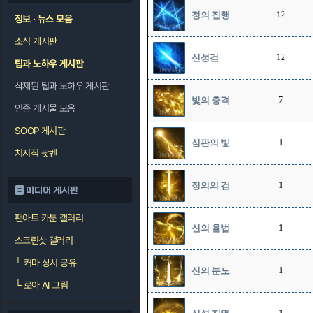
정의 집행
12
정보 · 뉴스 모음
소식 게시판
신성검
12
팁과 노하우 게시판
삭제된 팁과 노하우 게시판
빛의 충격
7
인증 게시물 모음
SOOP 게시판
심판의 빛
1
치지직 팟벤
정의의 검
1
미디어 게시판
팬아트 카툰 갤러리
신의 율법
1
스크린샷 갤러리
└
커마 상시 공유
신의 분노
1
└
로아 AI 그림