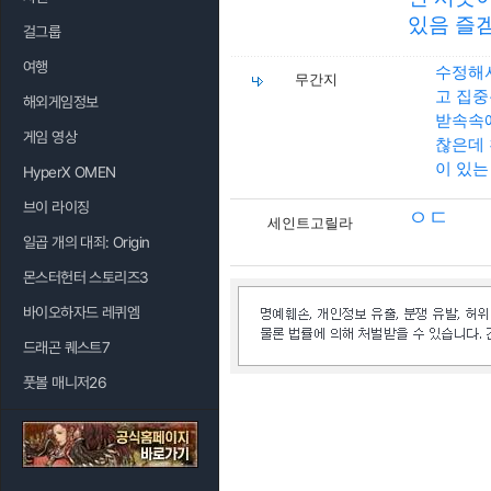
있음 즐
걸그룹
여행
수정해서
무간지
고 집중
해외게임정보
받속속예
게임 영상
찮은데 
이 있는
HyperX OMEN
브이 라이징
ㅇㄷ
세인트고릴라
일곱 개의 대죄: Origin
몬스터헌터 스토리즈3
바이오하자드 레퀴엠
드래곤 퀘스트7
풋볼 매니저26