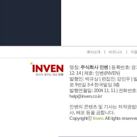
인벤 공식 미디어 파트너 및 제휴 파트너
회사소개
비즈니스
이
명칭:
주식회사 인벤
| 등록번호: 경기
12. 14 | 제호: 인벤
(INVEN)
발행인: 박규상 | 편집인: 강민우 |
발
로 9번길 3-4 한국빌딩 3층
발행연월일: 2004 11. 11 |
전화번호: 02
help@inven.co.kr
인벤의 콘텐츠 및 기사는 저작권법의
사, 배포 등을 금합니다.
Copyrightⓒ
Inven.
All rights reserve