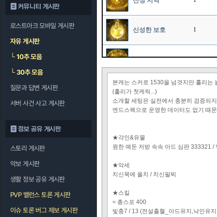
신성 지역
1
커뮤니티 게시판
로스트아크 모바일 게시판
신성한 보호
1
자유 게시판
└
10추 모음
신성 폭발
12
└
30추 모음
본캐는 스커로 1530을 넘겻지만 홀리는
질문과 답변 게시판
천상의 축복
7
(홀리가 첫케릭...)
소개할 세팅은 실전에서 충분히 검증되지
서버 사건 사고 게시판
엔드스펙으로 운영한 데이터도 없기 때문
정보 공유 게시판
★각인&유물
원한 예둔 저받 속속 아드 심판 333321 /
스토리 게시판
악보 게시판
★악세
치신목에 올치 / 치신팔찌
생활 정보 공유 게시판
★스킬
PVP 밸런스 토론 게시판
= 총스포 400
이슈 토론 버그 제보 게시판
빛충7 / 13 (전설출혈_아드유지,낙인유