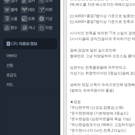
섬너
알카
소서
(백,헤드를 치면 베스트지만 백헤드잡으러
블레
데모
리퍼
[신속600+홍염7렙이상 기준으로 빛충만
소울
도화
기상
[신속600+홍염7렙이상 기준으로 천축과 
환수
가나
차원
시너지인 천축을 제외한 "7개 스킬이 경면
(시너지쓸때 경직안걸리게 주의하기만 하
(구) 자료와 정보
질베,정집에 달린 실드로인해
아바타
짤패턴은 그냥 처맞딜하며 모든스킬 쿨마
선원
심판자는 천축쿨왔을때 켜주면되고,
각성기는 취향껏이지만 2종실드(질베,정
호감도
카드
섬베와 정집 신폭이 속속으로인해 엄청빠
(질베도 속속적용이라 좋음)
★장점
*무난한무력 (신성검,집행검,신폭)
*준수한한체방 (기본체방에 3종실드)
*준수한딜링 (심판자켯을때 폭딜 가능)
*무난한딜링포지션 (백헤드 고집하지않아
*준수한시너지 (낙인,천축,2각실드)