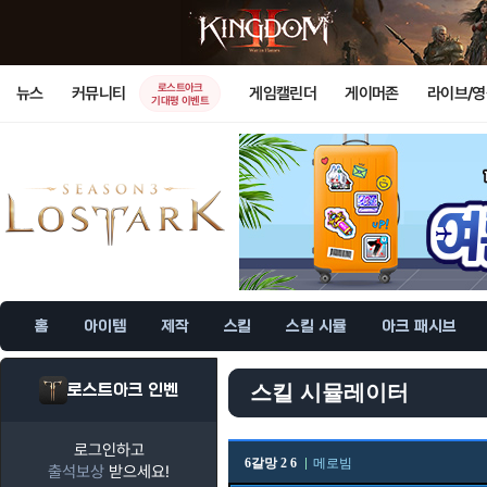
로스트아크
뉴스
커뮤니티
게임캘린더
게이머존
라이브/
기대평 이벤트
홈
아이템
제작
스킬
스킬 시뮬
아크 패시브
로스트아크 인벤
스킬 시뮬레이터
로그인하고
6갈망 2 6
메로빔
출석보상
받으세요!