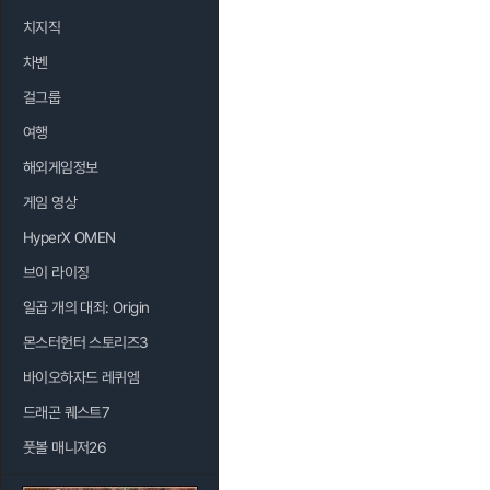
치지직
차벤
걸그룹
여행
해외게임정보
게임 영상
HyperX OMEN
브이 라이징
일곱 개의 대죄: Origin
몬스터헌터 스토리즈3
바이오하자드 레퀴엠
드래곤 퀘스트7
풋볼 매니저26