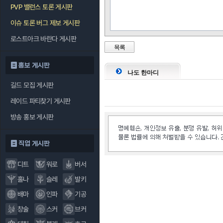
PVP 밸런스 토론 게시판
이슈 토론 버그 제보 게시판
로스트아크 바란다 게시판
목록
홍보 게시판
나도 한마디
길드 모집 게시판
레이드 파티찾기 게시판
방송 홍보 게시판
직업 게시판
디트
워로
버서
홀나
슬레
발키
배마
인파
기공
창술
스커
브커