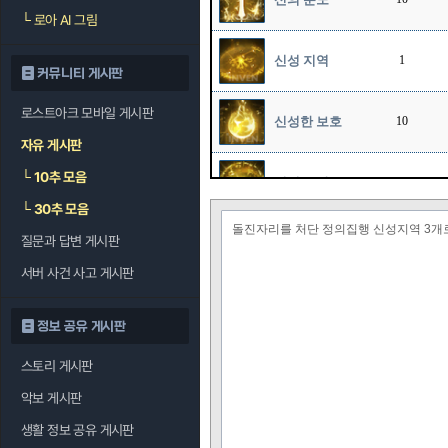
└
로아 AI 그림
신성 지역
1
커뮤니티 게시판
로스트아크 모바일 게시판
신성한 보호
10
자유 게시판
└
10추 모음
신성 폭발
10
└
30추 모음
돌진자리를 처단 정의집행 신성지역 3개
질문과 답변 게시판
천상의 축복
10
서버 사건 사고 게시판
정보 공유 게시판
스토리 게시판
악보 게시판
생활 정보 공유 게시판