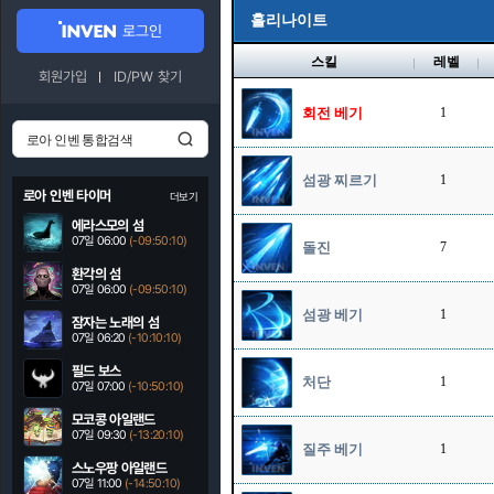
홀리나이트
로그인
스킬
레벨
회원가입
ID/PW 찾기
회전 베기
1
섬광 찌르기
1
로아 인벤 타이머
더보기
에라스모의 섬
07일 06:00
(-09:50:09)
돌진
7
환각의 섬
07일 06:00
(-09:50:09)
섬광 베기
1
잠자는 노래의 섬
07일 06:20
(-10:10:09)
필드 보스
처단
1
07일 07:00
(-10:50:09)
모코콩 아일랜드
07일 09:30
(-13:20:09)
질주 베기
1
스노우팡 아일랜드
07일 11:00
(-14:50:09)