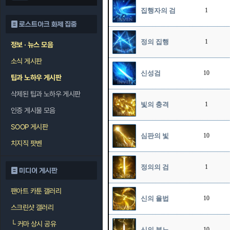
집행자의 검
1
로스트아크 화제 집중
정의 집행
1
정보 · 뉴스 모음
소식 게시판
신성검
10
팁과 노하우 게시판
삭제된 팁과 노하우 게시판
빛의 충격
1
인증 게시물 모음
SOOP 게시판
심판의 빛
10
치지직 팟벤
정의의 검
1
미디어 게시판
팬아트 카툰 갤러리
신의 율법
10
스크린샷 갤러리
└
커마 상시 공유
신의 분노
10