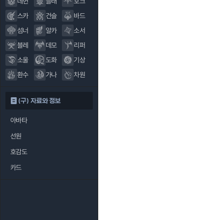
데헌
블래
호크
스카
건슬
바드
섬너
알카
소서
블레
데모
리퍼
소울
도화
기상
환수
가나
차원
(구) 자료와 정보
아바타
선원
호감도
카드