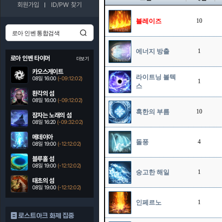
회원가입
ID/PW 찾기
블레이즈
10
에너지 방출
1
로아 인벤 타이머
더보기
카오스게이트
라이트닝 볼텍
08일 16:00
(-09:12:01)
1
스
환각의 섬
08일 16:00
(-09:12:01)
혹한의 부름
10
잠자는 노래의 섬
08일 16:20
(-09:32:01)
메데이아
돌풍
4
08일 19:00
(-12:12:01)
블루홀 섬
08일 19:00
(-12:12:01)
숭고한 해일
1
태초의 섬
08일 19:00
(-12:12:01)
인페르노
1
로스트아크 화제 집중