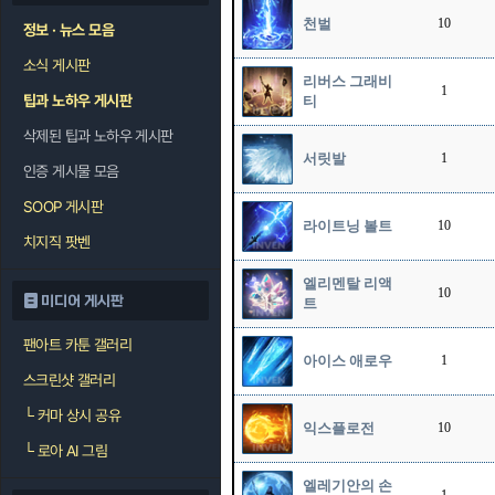
천벌
10
정보 · 뉴스 모음
소식 게시판
리버스 그래비
1
팁과 노하우 게시판
티
삭제된 팁과 노하우 게시판
서릿발
1
인증 게시물 모음
SOOP 게시판
라이트닝 볼트
10
치지직 팟벤
엘리멘탈 리액
10
미디어 게시판
트
팬아트 카툰 갤러리
아이스 애로우
1
스크린샷 갤러리
└
커마 상시 공유
익스플로전
10
└
로아 AI 그림
엘레기안의 손