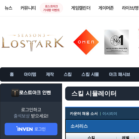
로스트아크
뉴스
커뮤니티
게임캘린더
게이머존
라이브/
기대평 이벤트
홈
아이템
제작
스킬
스킬 시뮬
아크 패시브
로스트아크 인벤
스킬 시뮬레이터
로그인하고
카운터 채용 소서
이시리이
출석보상
받으세요!
소서리스
로그인
스킬
레벨