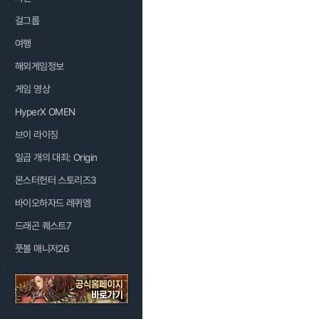
걸그룹
여행
해외게임정보
게임 영상
HyperX OMEN
브이 라이징
일곱 개의 대죄: Origin
몬스터헌터 스토리즈3
바이오하자드 레퀴엠
드래곤 퀘스트7
풋볼 매니저26