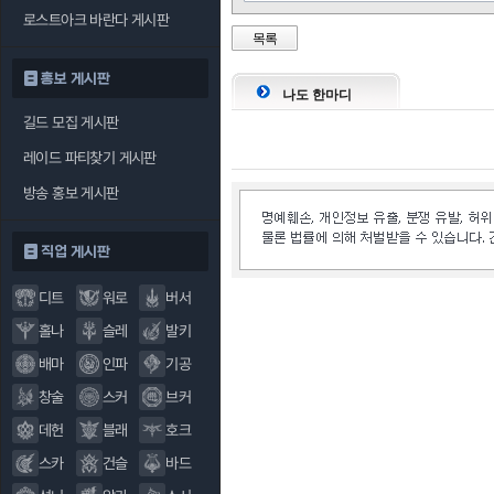
로스트아크 바란다 게시판
목록
홍보 게시판
나도 한마디
길드 모집 게시판
레이드 파티찾기 게시판
방송 홍보 게시판
직업 게시판
디트
워로
버서
홀나
슬레
발키
배마
인파
기공
창술
스커
브커
데헌
블래
호크
스카
건슬
바드