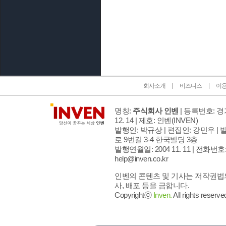
인벤 공식 미디어 파트너 및 제휴 파트너
회사소개
비즈니스
이
명칭:
주식회사 인벤
| 등록번호: 경기
12. 14 | 제호: 인벤
(INVEN)
발행인: 박규상 | 편집인: 강민우 |
발
로 9번길 3-4 한국빌딩 3층
발행연월일: 2004 11. 11 |
전화번호: 02
help@inven.co.kr
인벤의 콘텐츠 및 기사는 저작권법의
사, 배포 등을 금합니다.
Copyrightⓒ
Inven.
All rights reserve