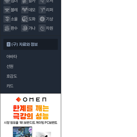
섬너
알카
소서
블레
데모
리퍼
소울
도화
기상
환수
가나
차원
(구) 자료와 정보
아바타
선원
호감도
카드