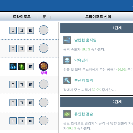
벨
트라이포드
룬
트라이포드 선택
1단계
날렵한 움직임
공격 속도가
18.0%
증가한다.
약육강식
하급 및 일반 몬스터에게 주는 피해가
80.0%
증가
정화
혼신의 일격
적에게 주는 피해가
30.0%
증가한다.
2단계
유연한 검술
콤보 조작으로 변경되며 공격 시 방향 전환이 가
가
90.0%
증가한다.