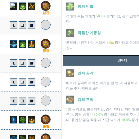
힘의 방출
심판
적에게 주는 피해가
58.6%
증가하고, 신의 집행
다.
탁월한 기동성
공격마다 전진하는 거리가
1.0m
증가하고 적에게
한다.
질풍
3단계
연속 공격
빠르게 공격하여 회전 베기를 한 번 더 사용하고
하는 추가 피해를 준다.
검의 흔적
1
회 공격으로 변경되지만, 검이 지나간 자리에 
준다. 공격 범위가
30.0%
증가하고 적에게 주는 
다. 유연한 검술 적용 시 시전 속도가
10.0%
증가
출혈