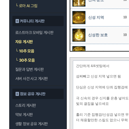
└
로아 AI 그림
신성 지역
10
커뮤니티 게시판
로스트아크 모바일 게시판
신성한 보호
10
자유 게시판
└
10추 모음
신성 폭발
1
└
30추 모음
간단하게 4/4셋팅에서
질문과 답변 게시판
천상의 축복
10
섬찌빼고 신성 지역 넣으면 됨
서버 사건 사고 게시판
단심은 신성 지역에 단죄 집행검에 
정보 공유 게시판
극 신속의 경우 신지를 은총 넣어
빛의 결집을 넣으세요
스토리 게시판
악보 게시판
홀리 기준 집행검/신성검 넣으면 무
더 채용할만한 스킬도 없으니 무력 
생활 정보 공유 게시판