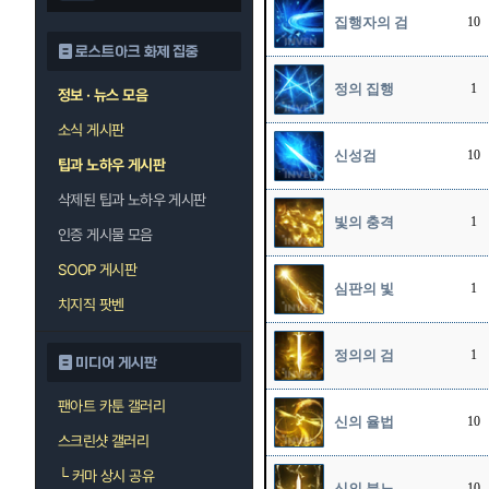
집행자의 검
10
로스트아크 화제 집중
정의 집행
1
정보 · 뉴스 모음
소식 게시판
신성검
10
팁과 노하우 게시판
삭제된 팁과 노하우 게시판
빛의 충격
1
인증 게시물 모음
SOOP 게시판
심판의 빛
1
치지직 팟벤
정의의 검
1
미디어 게시판
팬아트 카툰 갤러리
신의 율법
10
스크린샷 갤러리
└
커마 상시 공유
신의 분노
10