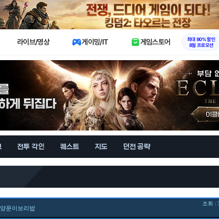
X
최대 90% 할인
라이브/영상
게이밍/IT
게임스토어
8월 프로모션
브
전투 각인
퀘스트
지도
던전 공략
조회 : 
양푼이보리밥