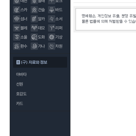
데헌
블래
호크
스카
건슬
바드
섬너
알카
소서
블레
데모
리퍼
소울
도화
기상
환수
가나
차원
(구) 자료와 정보
아바타
선원
호감도
카드