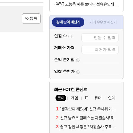
[48%] 고농축 피죤 보타닉 섬유유연제 프리지아 자몽, 1.3L, 4개
경매 손익 계산기
거래 수수료 계산기
등록
인원 수
거래소 가격
손익 분기점
입찰 추천가
최근 HOT한 콘텐츠
로아
게임
IT
유머
연예
1
"생각보다 재밌네" 신규 주사위 게임 티카투카 호평
2
신규 남요즈 클래스는 차원술사! 6월 20일 로아온 썸머 정리
3
쉽고 강한 세팅은? 차원술사 주요 빌드와 스킬 코드