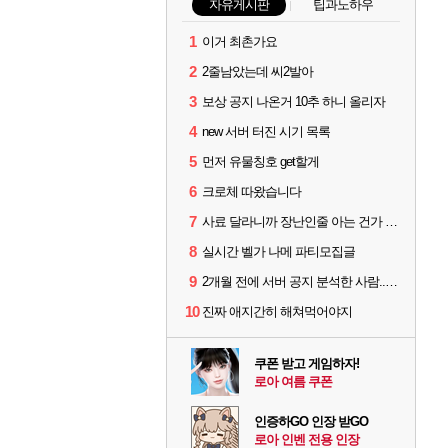
자유게시판
팁과노하우
1
이거 최촌가요
2
2줄남았는데 씨2발아
3
보상 공지 나온거 10추 하니 올리자
4
new 서버 터진 시기 목록
5
먼저 유물칭호 get할게
6
크로체 따왔습니다
7
사료 달라니까 장난인줄 아는 건가 ㅋㅋ
8
실시간 벨가 나메 파티모집글
9
2개월 전에 서버 공지 분석한 사람...jpg
10
진짜 애지간히 해쳐먹어야지
쿠폰 받고 게임하자!
로아 여름 쿠폰
인증하GO 인장 받GO
로아 인벤 전용 인장