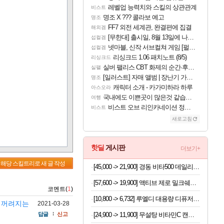
레벨업 능력치와 스킬의 상관관계
비스트
명조 X ??? 콜라보 예고
명조
FF7 외전 세계관, 완결편에 집결
해외겜
[무한대] 출시일, 8월 13일에 나오나
섭컬겜
넷마블, 신작 서브컬쳐 게임 [펄 인 블루] 티저 사이트 오픈
섭컬겜
리싱크드 1.06 패치노트 (8/5)
리싱크드
실버 팰리스 CBT 화제의 순간·후기 모음
실팰
[일러스트] 자매 앨범 | 장난기 가득한 오후의 공원 (리메이크판)
명조
캐릭터 소개 - 카가미하라 하루
아스오라
국내에도 이쁜곳이 많은것 같습니다
여행
비스트 오브 리인카네이션 정보/공략글 모음
비스트
새로고침
핫딜
게시판
더보기+
해당 스킬트리로 새 글 작성
[45,000 -> 21,900] 경동 비타500 데일리스틱 180포
[57,600 -> 19,900] 액티브 제로 밀크쉐이크 250ml x 18개
코멘트(
1
)
[10,800 -> 6,732] 루엘디 대용량 디퓨저 500ml
좀 꺼려지는
2021-03-28
[24,900 -> 11,900] 무설탕 비타민C 캔디 12가지맛 1kg
답글
신고