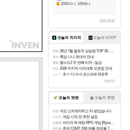
2000이니
·
100베니
새로고침
오늘의 치지직
오늘의 SOOP
26년 7월 팔로우 상승량 TOP 30 - 월간 치지직
잡담
룩삼 니니 초대석 안내
정보
봉누도2 두 번째 티저 - 일상
클립
2026 치지직 이리대회 오픈컵 안내
정보
초ㅇㅎ) 수녀 코스프레 제로투
ㅗㅜㅑ
더보기+
오늘의 팟벤
오늘의 핫벤
저도 신차계약하고 차 받았습니다
차벤
게임 시작 전 추천 설정
비스트
라이자 AI 채팅 RPG 게임 [RyzaChat: AI] 공개
섭컬겜
중국 CXMT, D램 매출 점유율 7%…글로벌 4위로 부상
해외겜