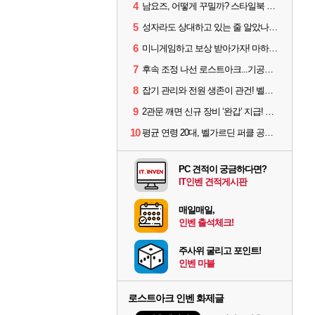
4
남요즈, 어떻게 꾸밀까? 스타일북 인기 차원술사 커스터마이즈
5
성자라도 상대하고 있는 줄 알았나? 벨가르딘 이모저모
6
미니게임하고 보상 받아가자! 마하라카 썸머 캠프 할 일은?
7
후속 조정 나선 로스트아크...기공사, 차원술사 하향
8
잡기 관리와 전원 생존이 관건! 벨가르딘 유물 칭호 획득방법 정리
9
2관문 깨면 신규 장비 ‘완갑’ 지급! 그림자 레이드 벨가르딘 공개
10
평균 연령 20대, 벨가르딘 퍼클 공대 '영로티'를 만나다
PC 견적이 궁금하다면?
IT인벤 견적게시판
매일매일,
인벤 출석체크!
주사위 굴리고 포인트!
인벤 마블
로스트아크 인벤 화제글