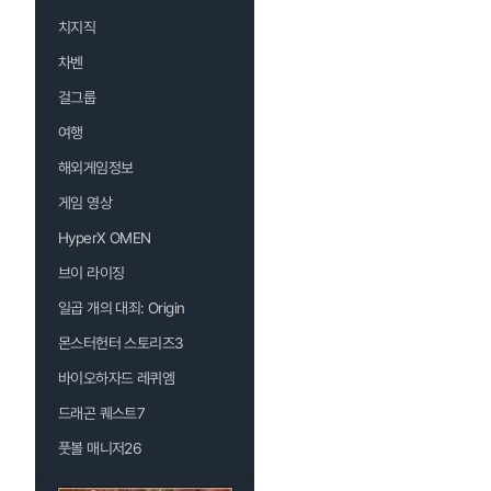
치지직
차벤
걸그룹
여행
해외게임정보
게임 영상
HyperX OMEN
브이 라이징
일곱 개의 대죄: Origin
몬스터헌터 스토리즈3
바이오하자드 레퀴엠
드래곤 퀘스트7
풋볼 매니저26