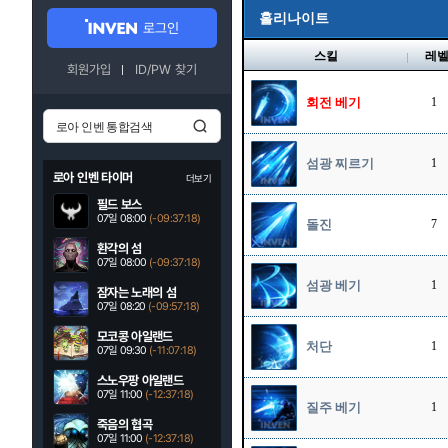
홀리나이트
로그인
스킬
레
회원가입
ID/PW 찾기
회전 베기
1
섬광 찌르기
1
로아 인벤 타이머
더보기
필드 보스
07일 08:00
(-09:37:16)
돌진
7
환각의 섬
07일 08:00
(-09:37:16)
섬광 베기
1
잠자는 노래의 섬
07일 08:20
(-09:57:16)
모코콩 아일랜드
처단
1
07일 09:30
(-11:07:16)
스노우팡 아일랜드
07일 11:00
(-12:37:16)
질주 베기
1
죽음의 협곡
07일 11:00
(-12:37:16)