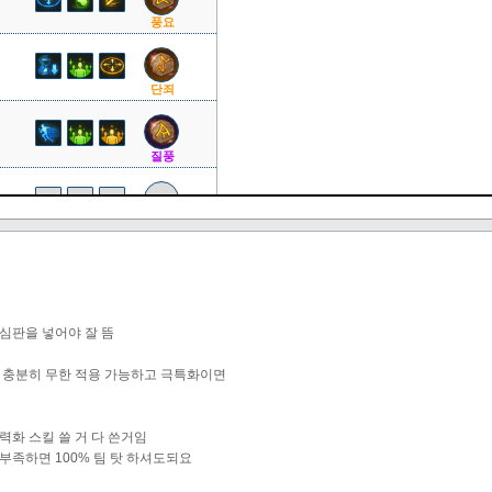
풍요
단죄
질풍
풍요
심판을 넣어야 잘 뜸
도 충분히 무한 적용 가능하고 극특화이면
력화 스킬 쓸 거 다 쓴거임
부족하면 100% 팀 탓 하셔도되요