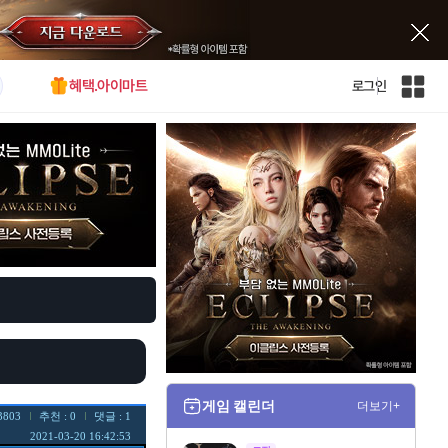
혜택.아이마트
로그인
인
벤
전
체
사
이
트
맵
게임 캘린더
더보기+
3803
추천 : 0
댓글 : 1
2021-03-20 16:42:53