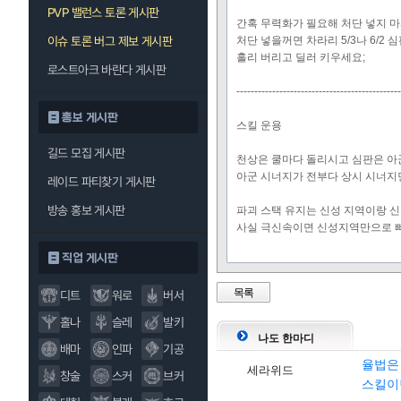
PVP 밸런스 토론 게시판
간혹 무력화가 필요해 처단 넣지 
이슈 토론 버그 제보 게시판
처단 넣을꺼면 차라리 5/3나 6/2
홀리 버리고 딜러 키우세요;
로스트아크 바란다 게시판
----------------------------------------------
홍보 게시판
스킬 운용
길드 모집 게시판
천상은 쿨마다 돌리시고 심판은 아
아군 시너지가 전부다 상시 시너지
레이드 파티찾기 게시판
방송 홍보 게시판
파괴 스택 유지는 신성 지역이랑 신
사실 극신속이면 신성지역만으로 빠
직업 게시판
목록
디트
워로
버서
홀나
슬레
발키
나도 한마디
배마
인파
기공
율법은
세라위드
창술
스커
브커
스킬이던