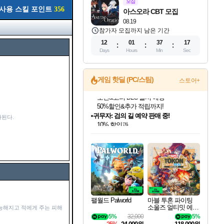
모집
사용 스킬 포인트
356
아스오라 CBT 모집
08.19
참가자 모집까지 남은 기간
12
01
37
16
Days
Hours
Min
Sec
게임 핫딜 (PC/스팀)
스토어+
귀무자: 검의 길 예약 판매 중!
10% 할인과
된다.
이니&베니 혜택까지!
인벤게임즈 8월 특별 할인!
드래곤소드: 어웨이크닝 입점!
문명 7 특별 할인!
비스트 오브 리인카네이션 정식 출시!
커세어 코브 출시 기념 할인!
더 렐릭 퍼스트 가디언 정식 출시
베데스다 40주년 기념 할인 중!
마블 투혼 파이팅 소울즈 예약 판매 중!
캡콤 프렌차이즈 할인 진행 중!
캡콤 일부 상품 상시 할인
스타워즈 은하계 레이서
로블록스 기프트 카드 공식 입점
인기 퍼블리셔 모음!
스팀으로 만나는 드래곤소드!
조선&고려 DLC 출시 예정
게임프릭 신작 IP
해적'섬'을 발전시키자!
설화x하드코어 액션!
베데스다의 명작들을
마블 히어로 총 출동&화려한 격투!
몬헌, 바하 등 인기 IP를
몬헌 와일즈 & 드래곤즈 도그마2
인벤게임즈에서 10% 추가 적립
Robux를 가장 안전하고
최대 90% 할인가를 만나보세요!
네이버혜택과 함께 만나보세요!
50%할인&추가 적립까지!
네이버 혜택가와 함께 예약하세요!
할인&네이버혜택으로 만나보세요!
네이버페이 혜택과 만나보세요!
40주년 프로모션으로 만나보세요!
네이버 포인트 혜택까지!
할인가에 만나보세요!
일부 에디션 상시 할인!
혜택으로 예약 판매 중
편안하게 충전하세요
팰월드 Palworld
마블 투혼 파이팅
소울즈 얼티밋 에디
능해지고 적에게 주는 피해
션 예약구매 MARV
5%
32,000
5%
EL Tokon Fighting S