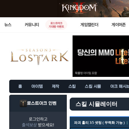
로스트아크
뉴스
커뮤니티
게임캘린더
게이머존
기대평 이벤트
홈
아이템
제작
스킬
스킬 시뮬
아크 패시
로스트아크 인벤
스킬 시뮬레이터
로그인하고
파괴 홀리 3/5 셋팅 ( 무력화 가능 )
출석보상
받으세요!