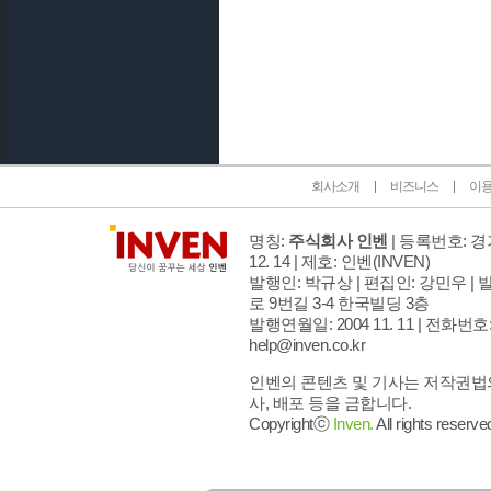
인벤 공식 미디어 파트너 및 제휴 파트너
회사소개
비즈니스
이
명칭:
주식회사 인벤
| 등록번호: 경기
12. 14 | 제호: 인벤
(INVEN)
발행인: 박규상 | 편집인: 강민우 |
발
로 9번길 3-4 한국빌딩 3층
발행연월일: 2004 11. 11 |
전화번호: 02
help@inven.co.kr
인벤의 콘텐츠 및 기사는 저작권법의
사, 배포 등을 금합니다.
Copyrightⓒ
Inven.
All rights reserve