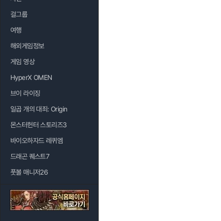
걸그룹
여행
해외게임정보
게임 영상
HyperX OMEN
브이 라이징
일곱 개의 대죄: Origin
몬스터헌터 스토리즈3
바이오하자드 레퀴엠
드래곤 퀘스트7
풋볼 매니저26