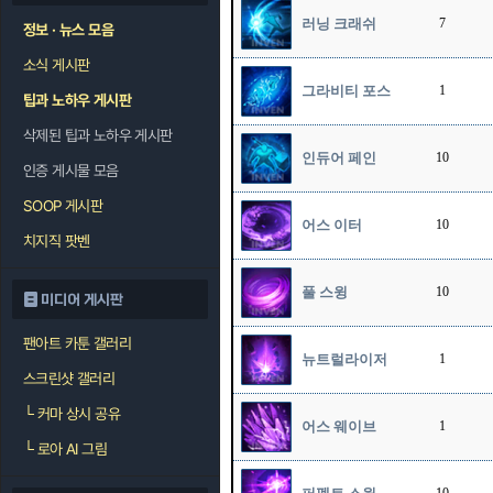
러닝 크래쉬
7
정보 · 뉴스 모음
소식 게시판
그라비티 포스
1
팁과 노하우 게시판
삭제된 팁과 노하우 게시판
인듀어 페인
10
인증 게시물 모음
SOOP 게시판
어스 이터
10
치지직 팟벤
풀 스윙
10
미디어 게시판
팬아트 카툰 갤러리
뉴트럴라이저
1
스크린샷 갤러리
└
커마 상시 공유
어스 웨이브
1
└
로아 AI 그림