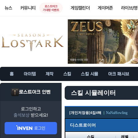
로스트아크
뉴스
커뮤니티
게임캘린더
게이머존
라이브/
기대평 이벤트
홈
아이템
제작
스킬
스킬 시뮬
아크 패시브
로스트아크 인벤
스킬 시뮬레이터
로그인하고
[개인저장용]4집4해
NaNaHowling
출석보상
받으세요!
디스트로이어
로그인
스킬
레벨