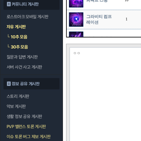
퍼펙트 스윙
10
커뮤니티 게시판
로스트아크 모바일 게시판
그라비티 컴프
1
레이션
자유 게시판
└
10추 모음
사이즈믹 해머
10
└
30추 모음
ㅇㅇ
질문과 답변 게시판
서버 사건 사고 게시판
정보 공유 게시판
스토리 게시판
악보 게시판
생활 정보 공유 게시판
PVP 밸런스 토론 게시판
이슈 토론 버그 제보 게시판