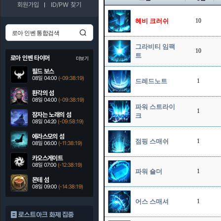
회원가입
ID/PW 찾기
헤비 크러쉬
10
그라비티 임팩
10
트
로아 인벤 타이머
더보기
필드 보스
08일 04:00
(-09:38:18)
드레드노트
1
환각의 섬
08일 04:00
(-09:38:18)
파워 스트라이
1
잠자는 노래의 섬
크
08일 04:20
(-09:58:18)
에라스모의 섬
점핑 스매쉬
1
08일 06:00
(-11:38:18)
카오스게이트
08일 07:00
(-12:38:18)
파워 숄더
1
몬테 섬
08일 09:00
(-14:38:18)
어스 스매셔
1
로스트아크 화제 집중