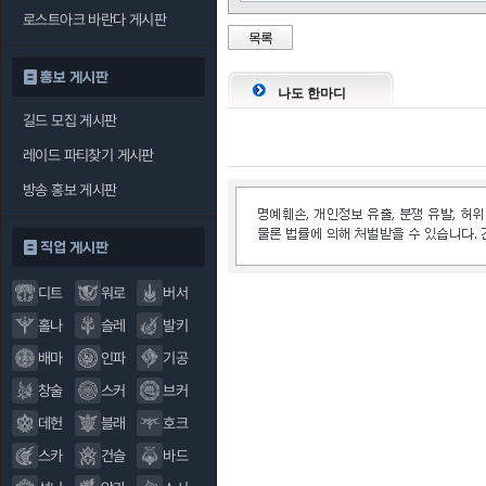
로스트아크 바란다 게시판
목록
홍보 게시판
나도 한마디
길드 모집 게시판
레이드 파티찾기 게시판
방송 홍보 게시판
직업 게시판
디트
워로
버서
홀나
슬레
발키
배마
인파
기공
창술
스커
브커
데헌
블래
호크
스카
건슬
바드