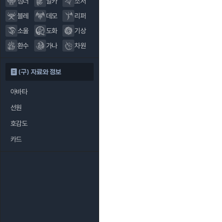
섬너
알카
소서
블레
데모
리퍼
소울
도화
기상
환수
가나
차원
(구) 자료와 정보
아바타
선원
호감도
카드