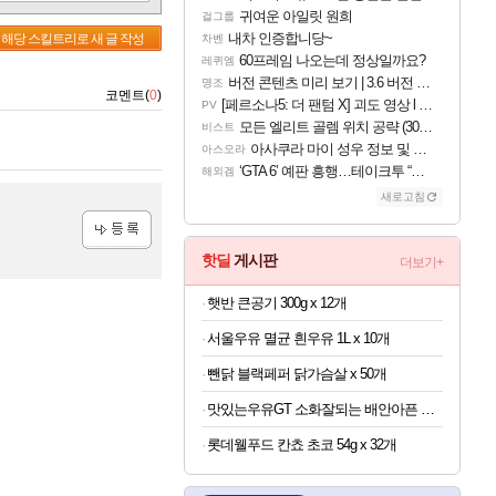
귀여운 아일릿 원희
걸그룹
내차 인증합니당~
해당 스킬트리로 새 글 작성
차벤
60프레임 나오는데 정상일까요?
레퀴엠
버전 콘텐츠 미리 보기 | 3.6 버전 「신기루 속 등불 그림자, 속세에 깃든 검의 결심」이 8월 20일에 업데이트됩니다!
명조
코멘트(
0
)
[페르소나5: 더 팬텀 X] 괴도 영상 l 타카마키 안·댄싱 스타
PV
모든 엘리트 골렘 위치 공략 (30개) - 방랑 결투가
비스트
아사쿠라 마이 성우 정보 및 주요 필모
아스오라
‘GTA 6’ 예판 흥행…테이크투 “내부 예상 크게 넘어”
해외겜
새로고침
등록
핫딜
게시판
더보기+
햇반 큰공기 300g x 12개
서울우유 멸균 흰우유 1L x 10개
뺀닭 블랙페퍼 닭가슴살 x 50개
맛있는우유GT 소화잘되는 배안아픈 저지방우유 180ml x 48개
롯데웰푸드 칸쵸 초코 54g x 32개