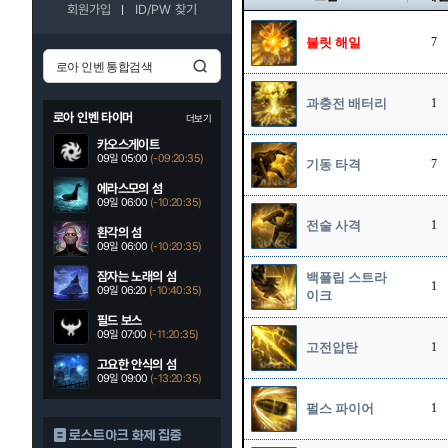
회원가입
ID/PW 찾기
불릿 해일
7
과충전 배터리
1
로아 인벤 타이머
더보기
카오스게이트
09일 05:00
(-09:20:34)
기동 타격
7
에라스모의 섬
09일 06:00
(-10:20:34)
전술 사격
1
환각의 섬
09일 06:00
(-10:20:34)
잠자는 노래의 섬
백플립 스트라
1
09일 06:20
(-10:40:34)
이크
필드 보스
09일 07:00
(-11:20:34)
고전압탄
1
고요한 안식의 섬
09일 09:00
(-13:20:34)
펄스 파이어
1
로스트아크 화제 집중