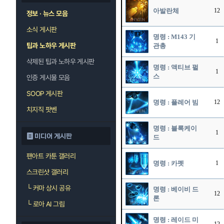
아발란체
12
정보 · 뉴스 모음
소식 게시판
명령 : M143 기
1
팁과 노하우 게시판
관총
삭제된 팁과 노하우 게시판
명령 : 액티브 펄
1
스
인증 게시물 모음
SOOP 게시판
명령 : 플레어 빔
12
치지직 팟벤
명령 : 블록케이
1
미디어 게시판
드
팬아트 카툰 갤러리
명령 : 카펫
1
스크린샷 갤러리
└
커마 상시 공유
명령 : 베이비 드
12
론
└
로아 AI 그림
명령 : 레이드 미