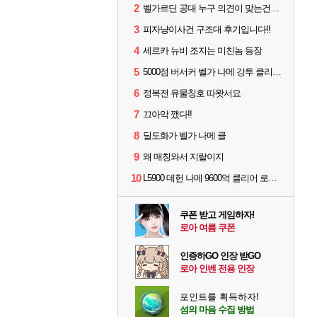
2
벨가르딘 공대 누구 의견이 맞는건지...
3
피자냥이사건 구조대 후기입니다!!
4
세르카 뉴비 조지는 미친놈 등장
5
5000점 버서커 벨가 나메 강투 클리어 (평균 로펙 5900점)
6
정복전 유물칭호 따왓서요
7
끄아악 깼다!!
8
딜도화가 벨가 나메 클
9
왜 매칭와서 지랄이지
10
L5900 데헌 나메 9600억 클리어 로펙 평균 6300파티
쿠폰 받고 게임하자!
로아 여름 쿠폰
인증하GO 인장 받GO
로아 인벤 전용 인장
포인트를 획득하자!
섬의 마음 수집 방법