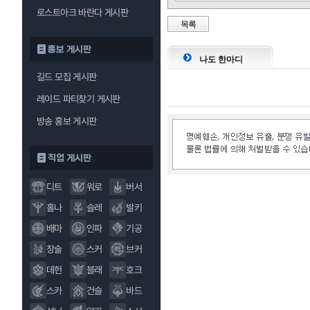
로스트아크 바란다 게시판
목록
버스트 블로우
홍보 게시판
나도 한마디
크림슨 브레이
길드 모집 게시판
커
레이드 파티찾기 게시판
방송 홍보 게시판
직업 게시판
디트
워로
버서
홀나
슬레
발키
배마
인파
기공
창술
스커
브커
데헌
블래
호크
스카
건슬
바드