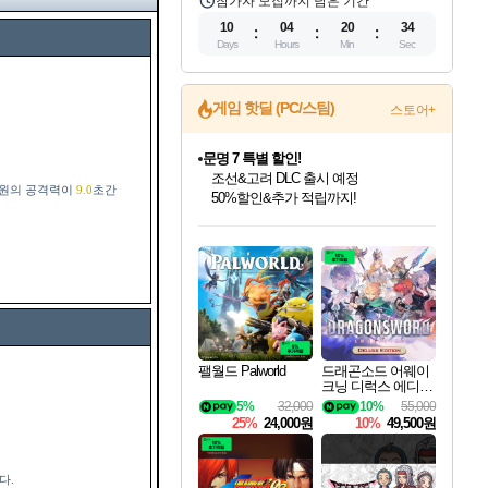
참가자 모집까지 남은 기간
10
04
20
32
Days
Hours
Min
Sec
게임 핫딜 (PC/스팀)
스토어+
문명 7 특별 할인!
조선&고려 DLC 출시 예정
티원의 공격력이
9.0
초간
50%할인&추가 적립까지!
인벤게임즈 8월 특별 할인!
드래곤소드: 어웨이크닝 입점!
마블 투혼 파이팅 소울즈 정식출시!
귀무자: 검의 길 예약 판매 중!
비스트 오브 리인카네이션 정식 출시!
커세어 코브 출시 기념 할인!
더 렐릭 퍼스트 가디언 정식 출시
베데스다 40주년 기념 할인 중!
캡콤 프렌차이즈 할인 진행 중!
캡콤 일부 상품 상시 할인
스타워즈 은하계 레이서
로블록스 기프트 카드 공식 입점
인기 퍼블리셔 모음!
스팀으로 만나는 드래곤소드!
마블 히어로 총 출동&화려한 격투!
10% 할인과
게임프릭 신작 IP
해적'섬'을 발전시키자!
설화x하드코어 액션!
베데스다의 명작들을
몬헌, 바하 등 인기 IP를
몬헌 와일즈 & 드래곤즈 도그마2
인벤게임즈에서 10% 추가 적립
Robux를 가장 안전하고
최대 90% 할인가를 만나보세요!
네이버혜택과 함께 만나보세요!
네이버 포인트 혜택까지!
이니&베니 혜택까지!
네이버 혜택가와 함께 예약하세요!
할인&네이버혜택으로 만나보세요!
네이버페이 혜택과 만나보세요!
40주년 프로모션으로 만나보세요!
할인가에 만나보세요!
일부 에디션 상시 할인!
혜택으로 예약 판매 중
편안하게 충전하세요
팰월드 Palworld
드래곤소드 어웨이
크닝 디럭스 에디션
DragonSword Awake
5%
32,000
10%
55,000
ning Deluxe Edition
25%
24,000원
10%
49,500원
다.