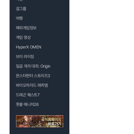
걸그룹
여행
해외게임정보
게임 영상
HyperX OMEN
브이 라이징
일곱 개의 대죄: Origin
몬스터헌터 스토리즈3
바이오하자드 레퀴엠
드래곤 퀘스트7
풋볼 매니저26