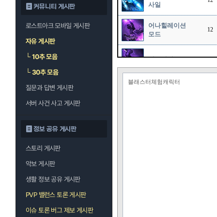
12
사일
커뮤니티 게시판
로스트아크 모바일 게시판
어나힐레이션
12
모드
자유 게시판
└
10추 모음
이스케이프
1
└
30추 모음
블래스터체험캐릭터
질문과 답변 게시판
에너지 버스터
12
서버 사건 사고 게시판
코멧 스트라이
크
정보 공유 게시판
스토리 게시판
슬러그 샷
악보 게시판
레이저 블레이
생활 정보 공유 게시판
드
PVP 밸런스 토론 게시판
엑셀리온 빔
이슈 토론 버그 제보 게시판