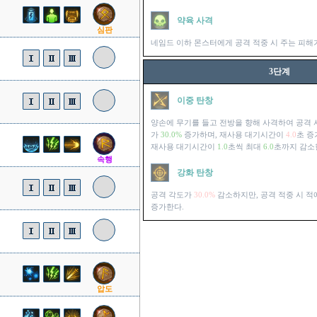
약육 사격
심판
네임드 이하 몬스터에게 공격 적중 시 주는 피해
3단계
이중 탄창
양손에 무기를 들고 전방을 향해 사격하여 공격
가
30.0%
증가하며, 재사용 대기시간이
4.0
초 증
재사용 대기시간이
1.0
초씩 최대
6.0
초까지 감소
속행
강화 탄창
공격 각도가
30.0%
감소하지만, 공격 적중 시 적
증가한다.
압도