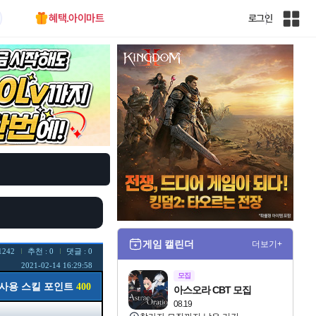
혜택.아이마트
로그인
인
벤
전
체
사
이
트
맵
게임 캘린더
더보기+
1242
추천 : 0
댓글 : 0
2021-02-14 16:29:58
모집
사용 스킬 포인트
400
아스오라 CBT 모집
08.19