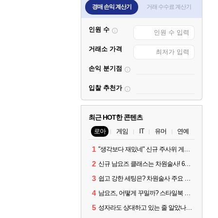
경매 손익 계산기
거래 수수료 계산기
인원 수
거래소 가격
손익 분기점
입찰 추천가
최근 HOT한 콘텐츠
로아
게임
IT
유머
연예
1
"생각보다 재밌네" 신규 주사위 게임 티카투카 호평
2
신규 남요즈 클래스는 차원술사! 6월 20일 로아온 썸머 정리
3
쉽고 강한 세팅은? 차원술사 주요 빌드와 스킬 코드
4
남요즈, 어떻게 꾸밀까? 스타일북 인기 차원술사 커스터마이즈
5
성자라도 상대하고 있는 줄 알았나? 벨가르딘 이모저모