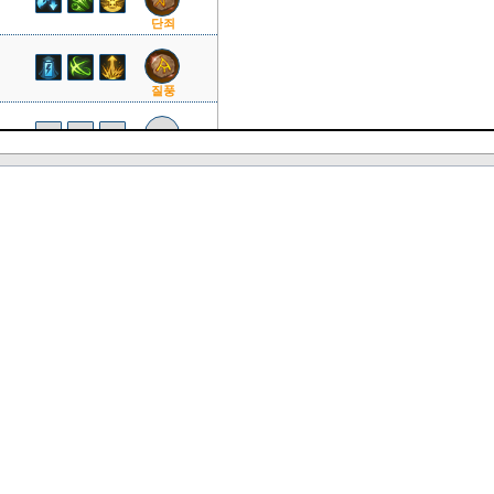
단죄
질풍
질풍