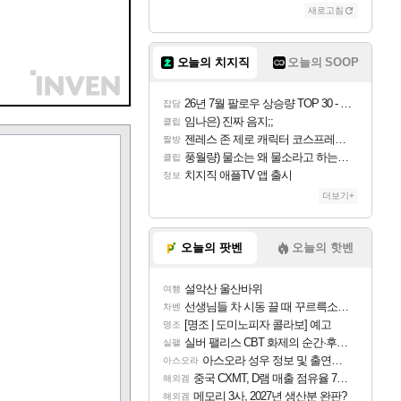
새로고침
오늘의 치지직
오늘의 SOOP
26년 7월 팔로우 상승량 TOP 30 - 월간 치지직
잡담
임나은) 진짜 음지;;
클립
젠레스 존 제로 캐릭터 코스프레한 꽁주
짤방
풍월량) 물소는 왜 물소라고 하는거야? 아! 그만 ㅋㅋ 알았어 ㅋㅋ
클립
치지직 애플TV 앱 출시
정보
더보기+
오늘의 팟벤
오늘의 핫벤
설악산 울산바위
여행
선생님들 차 시동 끌 때 꾸르륵소리나는데
차벤
[명조 | 도미노피자 콜라보] 예고
명조
실버 팰리스 CBT 화제의 순간·후기 모음
실팰
아스오라 성우 정보 및 출연작 모음
아스오라
중국 CXMT, D램 매출 점유율 7%…글로벌 4위로 부상
해외겜
메모리 3사, 2027년 생산분 완판?
해외겜