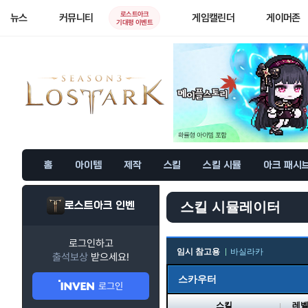
로스트아크
뉴스
커뮤니티
게임캘린더
게이머존
기대평 이벤트
홈
아이템
제작
스킬
스킬 시뮬
아크 패시
로스트아크 인벤
스킬 시뮬레이터
로그인하고
임시 참고용
바실라카
출석보상
받으세요!
스카우터
로그인
스킬
레