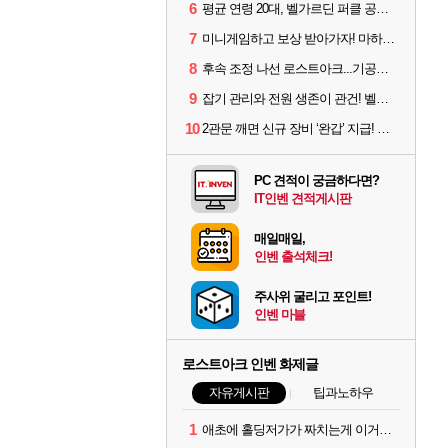
6
평균 연령 20대, 벨가르딘 퍼클 공대 '영로티'를 만나다
7
미니게임하고 보상 받아가자! 마하라카 썸머 캠프 할 일은?
8
후속 조정 나선 로스트아크...기공사, 차원술사 하향
9
잡기 관리와 전원 생존이 관건! 벨가르딘 유물 칭호 획득방법 정리
10
2관문 깨면 신규 장비 ‘완갑’ 지급! 그림자 레이드 벨가르딘 공개
PC 견적이 궁금하다면?
IT인벤 견적게시판
매일매일,
인벤 출석체크!
주사위 굴리고 포인트!
인벤 마블
로스트아크 인벤 화제글
자유게시판
팁과노하우
1
애초에 홀딩저가가 짜치는게 이거임 ㅋㅋ