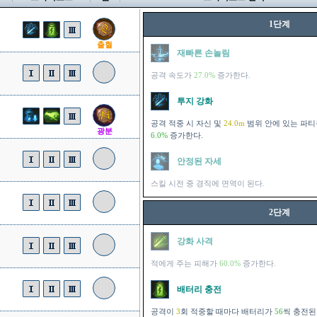
1단계
출혈
재빠른 손놀림
공격 속도가
27.0%
증가한다.
투지 강화
공격 적중 시 자신 및
24.0m
범위 안에 있는 파
광분
6.0%
증가한다.
안정된 자세
스킬 시전 중 경직에 면역이 된다.
2단계
강화 사격
적에게 주는 피해가
60.0%
증가한다.
배터리 충전
공격이
3
회 적중할 때마다 배터리가
56
씩 충전된