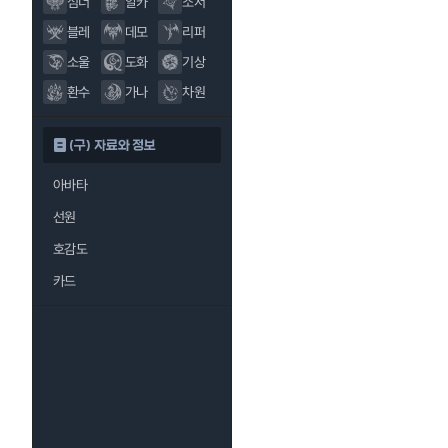
섬너
알카
소서
블레
데모
리퍼
소울
도화
기상
환수
가나
차원
(구) 자료와 정보
아바타
선원
호감도
카드