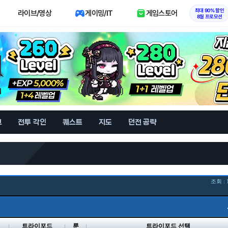
최대 90% 할인
라이브/영상
게이밍/IT
게임스토어
8월 프로모션
브
전투 각인
퀘스트
지도
던전 공략
조회 : 
벨
트라이포드
룬
트라이포드 선택