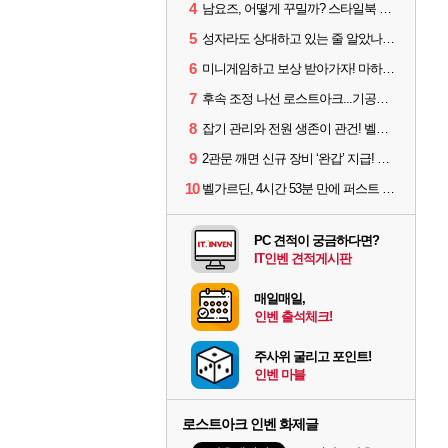
4
남요즈, 어떻게 꾸밀까? 스타일북 인기 차원술사 커스터마이즈
5
성자라도 상대하고 있는 줄 알았나? 벨가르딘 이모저모
6
미니게임하고 보상 받아가자! 마하라카 썸머 캠프 할 일은?
7
후속 조정 나선 로스트아크...기공사, 차원술사 하향
8
잡기 관리와 전원 생존이 관건! 벨가르딘 유물 칭호 획득방법 정리
9
2관문 깨면 신규 장비 ‘완갑’ 지급! 그림자 레이드 벨가르딘 공개
10
벨가르딘, 4시간 53분 만에 퍼스트 클리어 나왔다
PC 견적이 궁금하다면?
IT인벤 견적게시판
매일매일,
인벤 출석체크!
주사위 굴리고 포인트!
인벤 마블
로스트아크 인벤 화제글