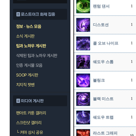
팬텀 댄서
1
로스트아크 화제 집중
디스토션
1
정보 · 뉴스 모음
소식 게시판
콜 오브 나이프
1
팁과 노하우 게시판
삭제된 팁과 노하우 게시판
쉐도우 스톰
1
인증 게시물 모음
SOOP 게시판
블링크
1
치지직 팟벤
블랙 미스트
1
미디어 게시판
팬아트 카툰 갤러리
쉐도우 트랩
1
스크린샷 갤러리
└
커마 상시 공유
라스트 그래피
10