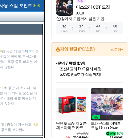
모집
사용 스킬 포인트
308
아스오라 CBT 모집
08.19
참가자 모집까지 남은 기간
12
17
46
59
Days
Hours
Min
Sec
게임 핫딜 (PC/스팀)
스토어+
.0
초 동안 매 초마다
9
의 중
에 걸린 적에게 '부식화'를
다. 해당 중독 피해는 데
문명 7 특별 할인!
지 않는다.
조선&고려 DLC 출시 예정
50%할인&추가 적립까지!
인벤게임즈 8월 특별 할인!
드래곤소드: 어웨이크닝 입점!
귀무자: 검의 길 예약 판매 중!
비스트 오브 리인카네이션 정식 출시!
커세어 코브 출시 기념 할인!
더 렐릭 퍼스트 가디언 정식 출시
베데스다 40주년 기념 할인 중!
마블 투혼 파이팅 소울즈 예약 판매 중!
캡콤 프렌차이즈 할인 진행 중!
캡콤 일부 상품 상시 할인
스타워즈 은하계 레이서
로블록스 기프트 카드 공식 입점
인기 퍼블리셔 모음!
스팀으로 만나는 드래곤소드!
10% 할인과
게임프릭 신작 IP
해적'섬'을 발전시키자!
설화x하드코어 액션!
베데스다의 명작들을
마블 히어로 총 출동&화려한 격투!
몬헌, 바하 등 인기 IP를
몬헌 와일즈 & 드래곤즈 도그마2
인벤게임즈에서 10% 추가 적립
Robux를 가장 안전하고
2.0
초 동안 매 초마다
1
의
최대 90% 할인가를 만나보세요!
네이버혜택과 함께 만나보세요!
이니&베니 혜택까지!
네이버 혜택가와 함께 예약하세요!
할인&네이버혜택으로 만나보세요!
네이버페이 혜택과 만나보세요!
40주년 프로모션으로 만나보세요!
네이버 포인트 혜택까지!
할인가에 만나보세요!
일부 에디션 상시 할인!
혜택으로 예약 판매 중
편안하게 충전하세요
혈 독이 최대로 중첩된 대
다. 해당 출혈 피해는 데
지 않는다.
닌텐도 스위치 2 본
드래곤소드 어웨이
최대
3
중첩이 가능하고,
4.0
체 + 마리오 카트 월
크닝 DragonSword A
 공포를 부여한다.
드
wakening
746,000
10%