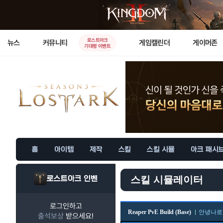
로스트아크
뉴스
커뮤니티
게임캘린더
게이머존
기대평 이벤트
홈
아이템
제작
스킬
스킬 시뮬
아크 패시
로스트아크 인벤
스킬 시뮬레이터
로그인하고
Reaper PvE Build (Base)
안녕나로
출석보상
받으세요!