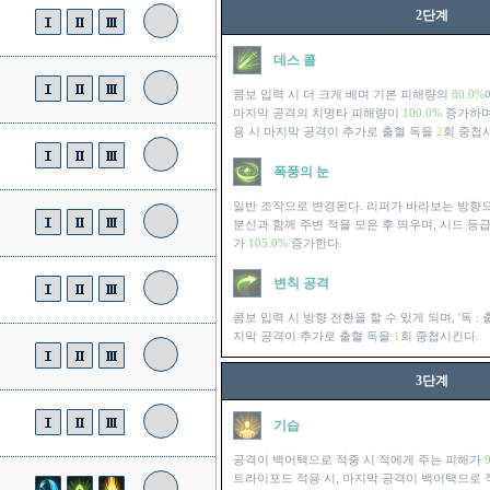
2단계
데스 콜
콤보 입력 시 더 크게 베며 기본 피해량의
80.0%
마지막 공격의 치명타 피해량이
100.0%
증가하며,
용 시 마지막 공격이 추가로 출혈 독을
2
회 중첩
폭풍의 눈
일반 조작으로 변경된다. 리퍼가 바라보는 방향으
분신과 함께 주변 적을 모은 후 띄우며, 시드 등
가
105.0%
증가한다.
변칙 공격
콤보 입력 시 방향 전환을 할 수 있게 되며, '독 :
지막 공격이 추가로 출혈 독을
1
회 중첩시킨다.
3단계
기습
공격이 백어택으로 적중 시 적에게 주는 피해가
트라이포드 적용 시, 마지막 공격이 백어택으로 