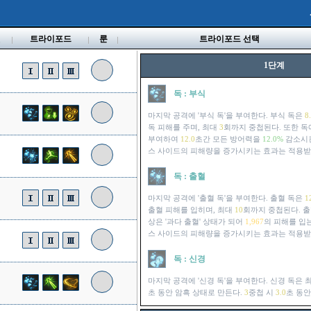
벨
트라이포드
룬
트라이포드 선택
1단계
독 : 부식
마지막 공격에 '부식 독'을 부여한다. 부식 독은
8
독 피해를 주며, 최대
3
회까지 중첩된다. 또한 독
부여하여
12.0
초간 모든 방어력을
12.0%
감소시킨
스 사이드의 피해량을 증가시키는 효과는 적용받
독 : 출혈
마지막 공격에 '출혈 독'을 부여한다. 출혈 독은
1
출혈 피해를 입히며, 최대
10
회까지 중첩된다. 출
상은 '과다 출혈' 상태가 되어
1,967
의 피해를 입는
스 사이드의 피해량을 증가시키는 효과는 적용받
독 : 신경
마지막 공격에 '신경 독'을 부여한다. 신경 독은 
초 동안 암흑 상태로 만든다.
3
중첩 시
3.0
초 동안