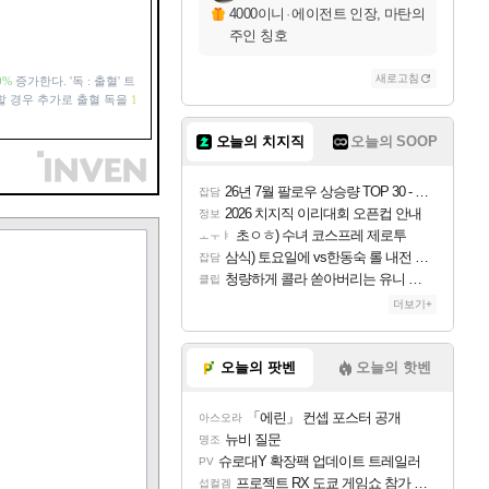
4000이니
·
에이전트 인장, 마탄의
주인 칭호
새로고침
0%
증가한다. '독 : 출혈' 트
할 경우 추가로 출혈 독을
1
오늘의 치지직
오늘의 SOOP
26년 7월 팔로우 상승량 TOP 30 - 월간 치지직
잡담
2026 치지직 이리대회 오픈컵 안내
정보
초ㅇㅎ) 수녀 코스프레 제로투
ㅗㅜㅑ
삼식) 토요일에 vs한동숙 롤 내전 예정
잡담
청량하게 콜라 쏟아버리는 유니 ㅋㅋㅋ
클립
더보기+
오늘의 팟벤
오늘의 핫벤
「에린」 컨셉 포스터 공개
아스오라
뉴비 질문
명조
슈로대Y 확장팩 업데이트 트레일러
PV
프로젝트 RX 도쿄 게임쇼 참가 결정
섭컬겜