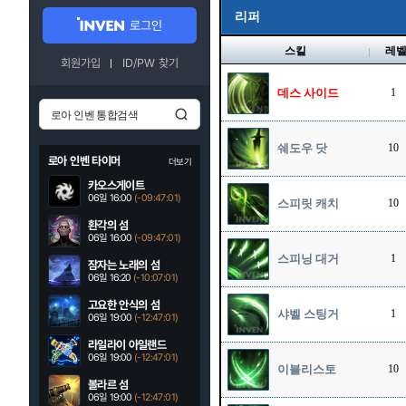
리퍼
로그인
스킬
레
회원가입
ID/PW 찾기
데스 사이드
1
쉐도우 닷
10
로아 인벤 타이머
더보기
카오스게이트
06일 16:00
(-09:47:00)
스피릿 캐치
10
환각의 섬
06일 16:00
(-09:47:00)
스피닝 대거
1
잠자는 노래의 섬
06일 16:20
(-10:07:00)
고요한 안식의 섬
샤벨 스팅거
1
06일 19:00
(-12:47:00)
라일라이 아일랜드
06일 19:00
(-12:47:00)
이블리스토
10
볼라르 섬
06일 19:00
(-12:47:00)