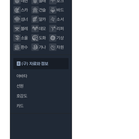
데헌
블래
호크
스카
건슬
바드
섬너
알카
소서
블레
데모
리퍼
소울
도화
기상
환수
가나
차원
(구) 자료와 정보
아바타
선원
호감도
카드