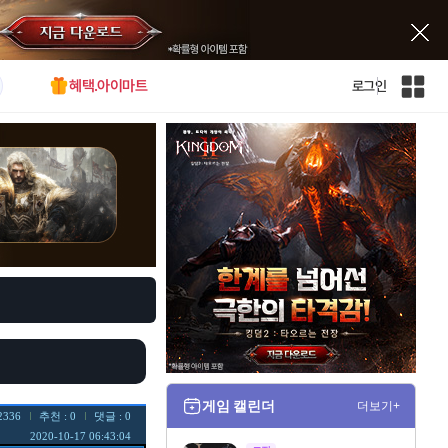
혜택.아이마트
로그인
인
벤
전
체
사
이
트
맵
게임 캘린더
더보기+
2336
추천 : 0
댓글 : 0
2020-10-17 06:43:04