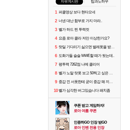
자유게시판
팁과노하우
1
퍼클영상 보다 현타오네
2
너넨 대난 함부로 가지 마라..
3
벨가 하드 찐 투력컷
4
요즘 로아 클라 저만 이상한가요?
5
랏딜 기다리기 싫으면 벌레폿을 받지마라
6
도화가들 슬슬 WWE할 때가 됫는데..
7
평투력 7262점 나메 클리어
8
벨가 노말 랏폿 보고 50찍고 싶은 폿들
9
중갑 낀 서폿한테 굳이 중갑 왜 끼냐고 물어보는 6딜남은 그냥 무시하면 됨
10
벨가 심각한 버그있습니다 패치좀
쿠폰 받고 게임하자!
로아 여름 쿠폰
인증하GO 인장 받GO
로아 인벤 전용 인장