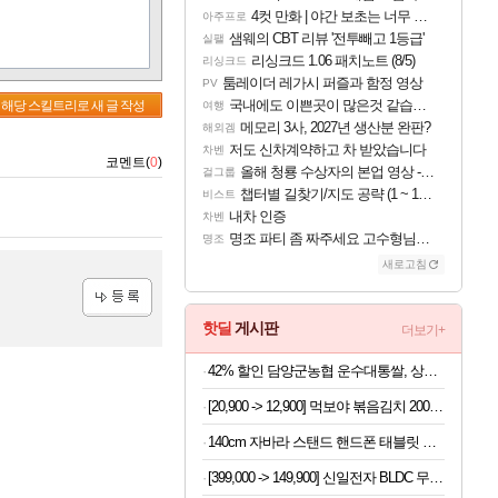
4컷 만화 | 야간 보초는 너무 힘들어
아주프로
샘웨의 CBT 리뷰 '전투빼고 1등급'
실팰
리싱크드 1.06 패치노트 (8/5)
리싱크드
툼레이더 레가시 퍼즐과 함정 영상
PV
국내에도 이쁜곳이 많은것 같습니다
해당 스킬트리로 새 글 작성
여행
메모리 3사, 2027년 생산분 완판?
해외겜
저도 신차계약하고 차 받았습니다
차벤
코멘트(
0
)
올해 청룡 수상자의 본업 영상 - 스테이씨 윤
걸그룹
챕터별 길찾기/지도 공략 (1 ~ 12장)
비스트
내차 인증
차벤
명조 파티 좀 짜주세요 고수형님들…
명조
새로고침
등록
핫딜
게시판
더보기+
42% 할인 담양군농협 운수대통쌀, 상등급, 10kg, 1개
[20,900 -> 12,900] 먹보야 볶음김치 200g 8봉지
140cm 자바라 스탠드 핸드폰 태블릿 스마트폰 거치대, 블랙, 1개
[399,000 -> 149,900] 신일전자 BLDC 무선 청소기 + 충전거치대