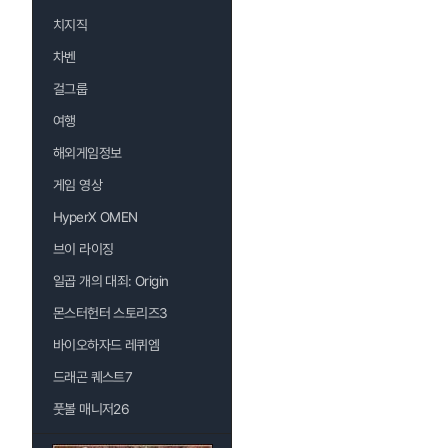
치지직
차벤
걸그룹
여행
해외게임정보
게임 영상
HyperX OMEN
브이 라이징
일곱 개의 대죄: Origin
몬스터헌터 스토리즈3
바이오하자드 레퀴엠
드래곤 퀘스트7
풋볼 매니저26