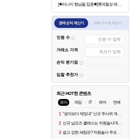
[✱리니지 형님들 집중✱]롯데칠성 레쓰비 마일드, 175ml, 30캔
경매 손익 계산기
거래 수수료 계산기
인원 수
거래소 가격
손익 분기점
입찰 추천가
최근 HOT한 콘텐츠
로아
게임
IT
유머
연예
1
"생각보다 재밌네" 신규 주사위 게임 티카투카 호평
2
신규 남요즈 클래스는 차원술사! 6월 20일 로아온 썸머 정리
3
쉽고 강한 세팅은? 차원술사 주요 빌드와 스킬 코드