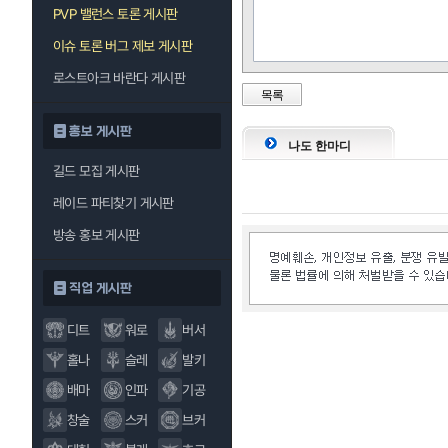
PVP 밸런스 토론 게시판
이슈 토론 버그 제보 게시판
로스트아크 바란다 게시판
목록
홍보 게시판
나도 한마디
길드 모집 게시판
레이드 파티찾기 게시판
방송 홍보 게시판
직업 게시판
디트
워로
버서
홀나
슬레
발키
배마
인파
기공
창술
스커
브커