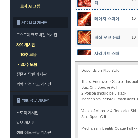
티
└
로아 AI 그림
레이지 스피어
10
커뮤니티 게시판
로스트아크 모바일 게시판
댄싱 오브 퓨리
10
자유 게시판
사일런트 스매
└
10추 모음
1
셔
└
30추 모음
Depends on Play Style
질문과 답변 게시판
Thurst Engrave -> Stable This bui
서버 사건 사고 게시판
Stat: Crit, Spec or Agil
2 Poison should be 3 stack
Mechanism
before 3 stack don't 
정보 공유 게시판
Voice of Moon -> 4 Red color Skill
스토리 게시판
Stat: Spec, Crit
악보 게시판
Mechanism Identity Guage Full -
생활 정보 공유 게시판