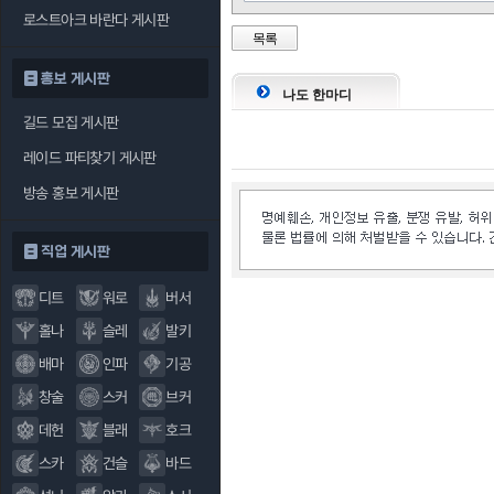
로스트아크 바란다 게시판
목록
홍보 게시판
나도 한마디
길드 모집 게시판
레이드 파티찾기 게시판
방송 홍보 게시판
직업 게시판
디트
워로
버서
홀나
슬레
발키
배마
인파
기공
창술
스커
브커
데헌
블래
호크
스카
건슬
바드