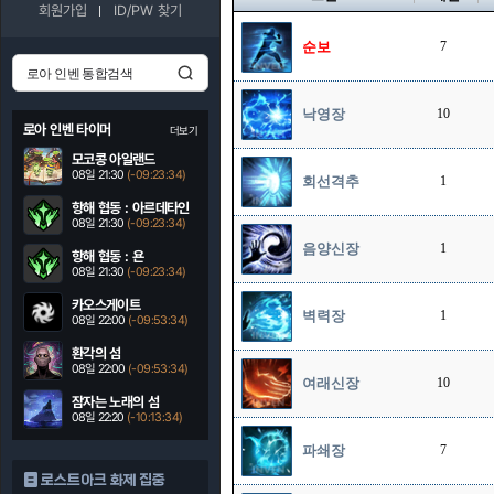
회원가입
ID/PW 찾기
순보
7
낙영장
10
로아 인벤 타이머
더보기
모코콩 아일랜드
08일 21:30
(-09:23:33)
회선격추
1
항해 협동 : 아르데타인
08일 21:30
(-09:23:33)
음양신장
1
항해 협동 : 욘
08일 21:30
(-09:23:33)
카오스게이트
벽력장
1
08일 22:00
(-09:53:33)
환각의 섬
08일 22:00
(-09:53:33)
여래신장
10
잠자는 노래의 섬
08일 22:20
(-10:13:33)
파쇄장
7
로스트아크 화제 집중