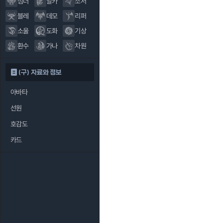
섬너
알카
소서
블레
데모
리퍼
소울
도화
기상
환수
가나
차원
(구) 자료와 정보
아바타
선원
호감도
카드