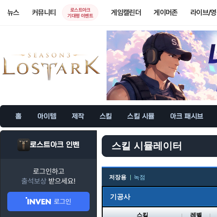
로스트아크
뉴스
커뮤니티
게임캘린더
게이머존
라이브/
기대평 이벤트
홈
아이템
제작
스킬
스킬 시뮬
아크 패시브
로스트아크 인벤
스킬 시뮬레이터
로그인하고
저장용
녹점
출석보상
받으세요!
기공사
로그인
스킬
레벨