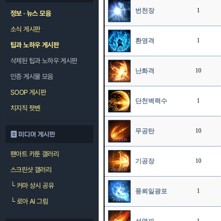
번천장
1
정보 · 뉴스 모음
소식 게시판
환영격
1
팁과 노하우 게시판
삭제된 팁과 노하우 게시판
난화격
10
인증 게시물 모음
SOOP 게시판
단천벽력수
1
치지직 팟벤
무공탄
10
미디어 게시판
팬아트 카툰 갤러리
기공장
10
스크린샷 갤러리
└
커마 상시 공유
풍뢰일광포
1
└
로아 AI 그림