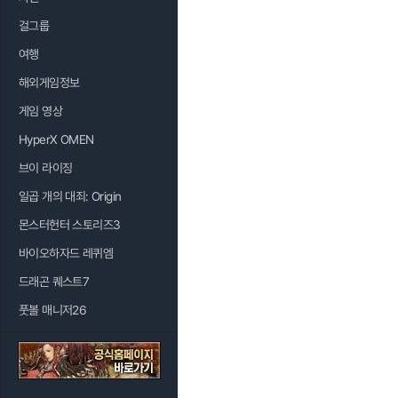
걸그룹
여행
해외게임정보
게임 영상
HyperX OMEN
브이 라이징
일곱 개의 대죄: Origin
몬스터헌터 스토리즈3
바이오하자드 레퀴엠
드래곤 퀘스트7
풋볼 매니저26