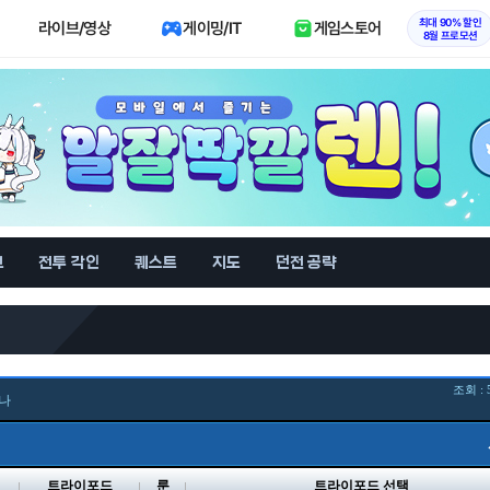
최대 90% 할인
라이브/영상
게이밍/IT
게임스토어
8월 프로모션
브
전투 각인
퀘스트
지도
던전 공략
조회 : 
나
벨
트라이포드
룬
트라이포드 선택