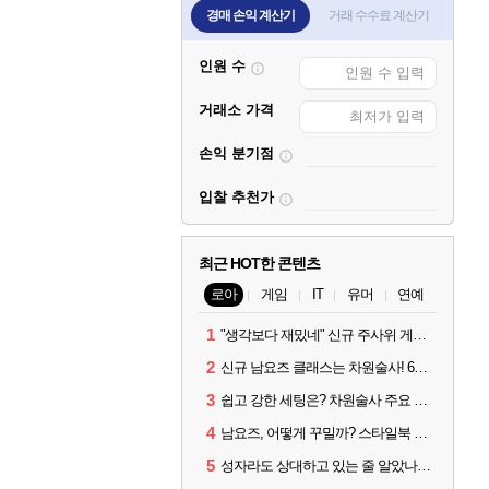
경매 손익 계산기
거래 수수료 계산기
인원 수
거래소 가격
손익 분기점
입찰 추천가
최근 HOT한 콘텐츠
로아
게임
IT
유머
연예
1
"생각보다 재밌네" 신규 주사위 게임 티카투카 호평
2
신규 남요즈 클래스는 차원술사! 6월 20일 로아온 썸머 정리
3
쉽고 강한 세팅은? 차원술사 주요 빌드와 스킬 코드
4
남요즈, 어떻게 꾸밀까? 스타일북 인기 차원술사 커스터마이즈
5
성자라도 상대하고 있는 줄 알았나? 벨가르딘 이모저모