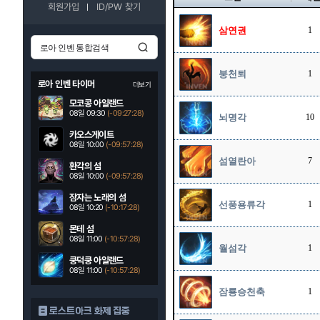
회원가입
ID/PW 찾기
삼연권
1
붕천퇴
1
로아 인벤 타이머
더보기
모코콩 아일랜드
08일 09:30
(-09:27:27)
뇌명각
10
카오스게이트
08일 10:00
(-09:57:27)
섬열란아
7
환각의 섬
08일 10:00
(-09:57:27)
잠자는 노래의 섬
선풍용류각
1
08일 10:20
(-10:17:27)
몬테 섬
08일 11:00
(-10:57:27)
월섬각
1
쿵덕쿵 아일랜드
08일 11:00
(-10:57:27)
잠룡승천축
1
로스트아크 화제 집중