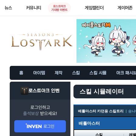
로스트아크
뉴스
커뮤니티
게임캘린더
게이머존
기대평 이벤트
홈
아이템
제작
스킬
스킬 시뮬
아크 패시
로스트아크 인벤
스킬 시뮬레이터
로그인하고
배틀마스터 카던용 스킬트리
송나
출석보상
받으세요!
배틀마스터
로그인
스킬
레