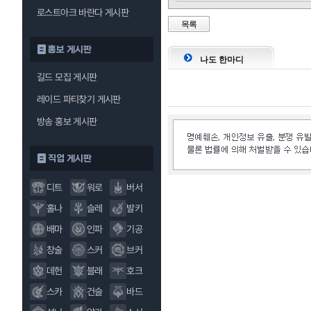
로스트아크 바란다 게시판
목록
홍보 게시판
나도 한마디
길드 모집 게시판
레이드 파티찾기 게시판
방송 홍보 게시판
직업 게시판
디트
워로
버서
홀나
슬레
발키
배마
인파
기공
창술
스커
브커
데헌
블래
호크
스카
건슬
바드