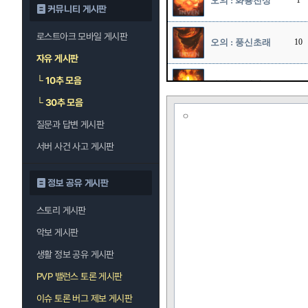
오의 : 화룡천상
1
커뮤니티 게시판
로스트아크 모바일 게시판
오의 : 풍신초래
10
자유 게시판
└
10추 모음
오의 : 폭쇄진
10
└
30추 모음
ㅇ
오의 : 창룡패황
질문과 답변 게시판
1
권
서버 사건 사고 게시판
정보 공유 게시판
스토리 게시판
악보 게시판
생활 정보 공유 게시판
PVP 밸런스 토론 게시판
이슈 토론 버그 제보 게시판