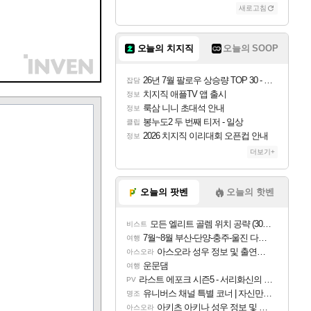
새로고침
오늘의 치지직
오늘의 SOOP
26년 7월 팔로우 상승량 TOP 30 - 월간 치지직
잡담
치지직 애플TV 앱 출시
정보
룩삼 니니 초대석 안내
정보
봉누도2 두 번째 티저 - 일상
클립
2026 치지직 이리대회 오픈컵 안내
정보
더보기+
오늘의 팟벤
오늘의 핫벤
모든 엘리트 골렘 위치 공략 (30개) - 방랑 결투가
비스트
7월~8월 부산-단양-충주-울진 다녀왔어요~
여행
아스오라 성우 정보 및 출연작 모음
아스오라
운문댐
여행
라스트 에포크 시즌5 - 서리화신의 분노 티저
PV
유니버스 채널 특별 코너 | 자신만의 스타일
명조
아키츠 아키나 성우 정보 및 주요 필모
아스오라