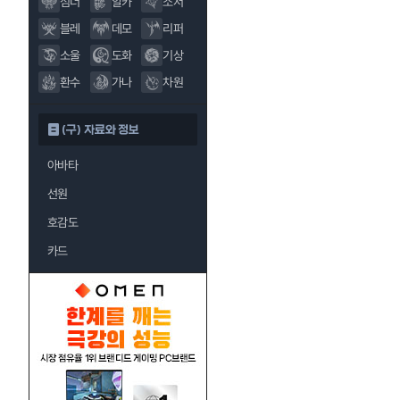
섬너
알카
소서
블레
데모
리퍼
소울
도화
기상
환수
가나
차원
(구) 자료와 정보
아바타
선원
호감도
카드