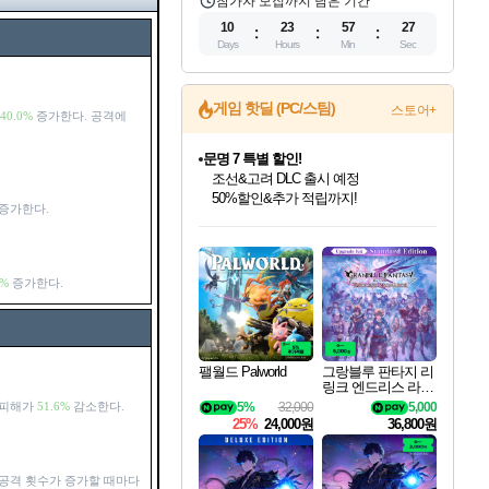
참가자 모집까지 남은 기간
10
23
57
26
Days
Hours
Min
Sec
게임 핫딜 (PC/스팀)
스토어+
40.0%
증가한다. 공격에
문명 7 특별 할인!
조선&고려 DLC 출시 예정
50%할인&추가 적립까지!
증가한다.
인벤게임즈 8월 특별 할인!
드래곤소드: 어웨이크닝 입점!
마블 투혼 파이팅 소울즈 정식출시!
귀무자: 검의 길 예약 판매 중!
비스트 오브 리인카네이션 정식 출시!
커세어 코브 출시 기념 할인!
더 렐릭 퍼스트 가디언 정식 출시
베데스다 40주년 기념 할인 중!
캡콤 프렌차이즈 할인 진행 중!
캡콤 일부 상품 상시 할인
스타워즈 은하계 레이서
로블록스 기프트 카드 공식 입점
인기 퍼블리셔 모음!
스팀으로 만나는 드래곤소드!
마블 히어로 총 출동&화려한 격투!
10% 할인과
게임프릭 신작 IP
해적'섬'을 발전시키자!
설화x하드코어 액션!
베데스다의 명작들을
몬헌, 바하 등 인기 IP를
몬헌 와일즈 & 드래곤즈 도그마2
인벤게임즈에서 10% 추가 적립
Robux를 가장 안전하고
최대 90% 할인가를 만나보세요!
네이버혜택과 함께 만나보세요!
네이버 포인트 혜택까지!
이니&베니 혜택까지!
네이버 혜택가와 함께 예약하세요!
할인&네이버혜택으로 만나보세요!
네이버페이 혜택과 만나보세요!
40주년 프로모션으로 만나보세요!
할인가에 만나보세요!
일부 에디션 상시 할인!
혜택으로 예약 판매 중
편안하게 충전하세요
0%
증가한다.
팰월드 Palworld
그랑블루 판타지 리
링크 엔드리스 라그
나로크 업그레이드
5%
32,000
5,000
 피해가
51.6%
감소한다.
킷 Granblue Fantasy
25%
24,000원
36,800원
Relink Endless Ragn
arok Upgrade Kit DL
C
공격 횟수가 증가할 때마다