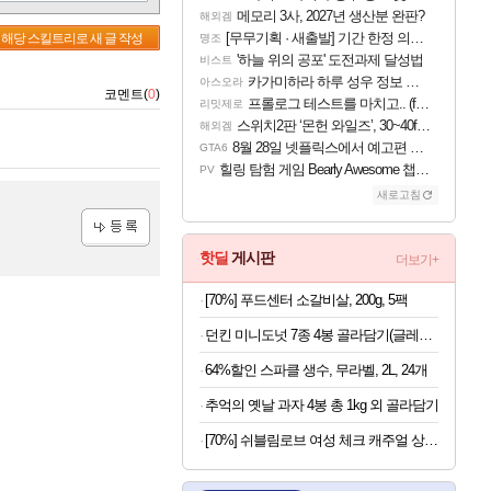
메모리 3사, 2027년 생산분 완판?
해외겜
[무무기획 · 새출발] 기간 한정 의뢰 이벤트
해당 스킬트리로 새 글 작성
명조
'하늘 위의 공포' 도전과제 달성법
비스트
카가미하라 하루 성우 정보 및 주요 필모
아스오라
코멘트(
0
)
프롤로그 테스트를 마치고.. (feat. 리아)
리밋제로
스위치2판 ‘몬헌 와일즈’, 30~40fps 목표 추정
해외겜
8월 28일 넷플릭스에서 예고편 공개 예정
GTA6
힐링 탐험 게임 Bearly Awesome 챕터 1 트레일러
PV
새로고침
등록
핫딜
게시판
더보기+
[70%] 푸드센터 소갈비살, 200g, 5팩
던킨 미니도넛 7종 4봉 골라담기(글레이즈드/바바리안/초코링 외)
64%할인 스파클 생수, 무라벨, 2L, 24개
추억의 옛날 과자 4봉 총 1kg 외 골라담기
[70%] 쉬블림로브 여성 체크 캐주얼 상하의 세트 안드리 GW1780, FREE, 1세트