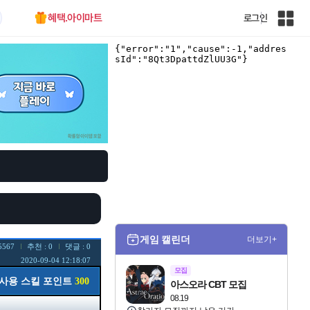
혜택.아이마트
로그인
인
벤
전
체
사
이
트
맵
게임 캘린더
더보기+
5567
추천 : 0
댓글 : 0
2020-09-04 12:18:07
모집
사용 스킬 포인트
300
아스오라 CBT 모집
08.19