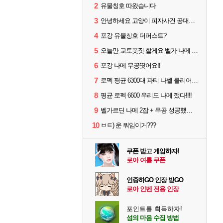
2
유물칭호 따왔습니다
3
안녕하세요 고양이 피자사건 공대원입니다.
4
포강 유물칭호 더퍼스트?
5
오늘만 교토폿짓 할게요 벨가 나메 무공쉽더라
6
포강 나메 무공땃어요!!
7
로펙 평균 6300대 파티 나벨 클리어 [기믹 영상 참고하시면 좋을 듯]
8
평균 로펙 6600 우리도 나메 깼다!!!!
9
벨가르딘 나메 2잡 + 무공 성공했습니다.
10
ㅂㅌ) 운 뭐임이거???
쿠폰 받고 게임하자!
로아 여름 쿠폰
인증하GO 인장 받GO
로아 인벤 전용 인장
포인트를 획득하자!
섬의 마음 수집 방법