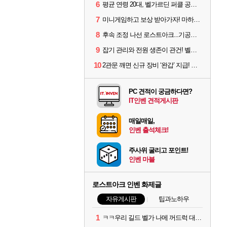
6
평균 연령 20대, 벨가르딘 퍼클 공대 '영로티'를 만나다
7
미니게임하고 보상 받아가자! 마하라카 썸머 캠프 할 일은?
8
후속 조정 나선 로스트아크...기공사, 차원술사 하향
9
잡기 관리와 전원 생존이 관건! 벨가르딘 유물 칭호 획득방법 정리
10
2관문 깨면 신규 장비 ‘완갑’ 지급! 그림자 레이드 벨가르딘 공개
PC 견적이 궁금하다면?
IT인벤 견적게시판
매일매일,
인벤 출석체크!
주사위 굴리고 포인트!
인벤 마블
로스트아크 인벤 화제글
자유게시판
팁과노하우
1
ㅋㅋ우리 길드 벨가 나메 꺼드럭 대다가 싸움났다