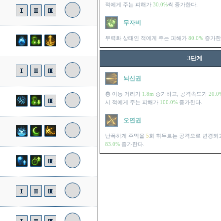
적에게 주는 피해가
30.0%
씩 증가한다.
무자비
무력화 상태인 적에게 주는 피해가
80.0%
증가한
3단계
뇌신권
총 이동 거리가
1.8m
증가하고, 공격속도가
20.0
시 적에게 주는 피해가
100.0%
증가한다.
오연권
난폭하게 주먹을
5
회 휘두르는 공격으로 변경되
83.0%
증가한다.