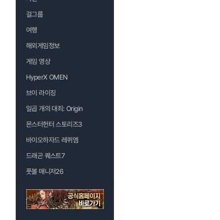
걸그룹
여행
해외게임정보
게임 영상
HyperX OMEN
브이 라이징
일곱 개의 대죄: Origin
몬스터헌터 스토리즈3
바이오하자드 레퀴엠
드래곤 퀘스트7
풋볼 매니저26