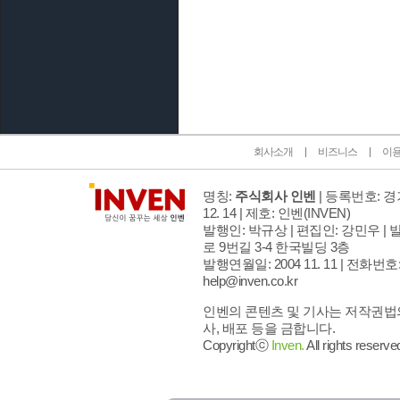
인벤 공식 미디어 파트너 및 제휴 파트너
회사소개
비즈니스
이
명칭:
주식회사 인벤
| 등록번호: 경기
12. 14 | 제호: 인벤
(INVEN)
발행인: 박규상 | 편집인: 강민우 |
발
로 9번길 3-4 한국빌딩 3층
발행연월일: 2004 11. 11 |
전화번호: 02
help@inven.co.kr
인벤의 콘텐츠 및 기사는 저작권법의
사, 배포 등을 금합니다.
Copyrightⓒ
Inven.
All rights reserve