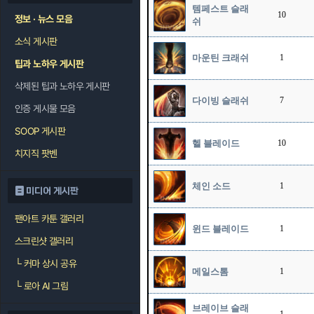
템페스트 슬래
10
정보 · 뉴스 모음
쉬
소식 게시판
마운틴 크래쉬
1
팁과 노하우 게시판
삭제된 팁과 노하우 게시판
다이빙 슬래쉬
7
인증 게시물 모음
SOOP 게시판
헬 블레이드
10
치지직 팟벤
체인 소드
1
미디어 게시판
팬아트 카툰 갤러리
윈드 블레이드
1
스크린샷 갤러리
└
커마 상시 공유
메일스톰
1
└
로아 AI 그림
브레이브 슬래