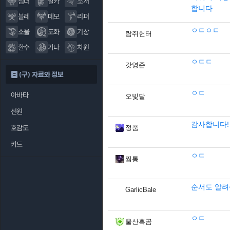
섬너
알카
소서
합니다
블레
데모
리퍼
ㅇㄷㅇㄷ
소울
도화
기상
람쥐헌터
환수
가나
차원
ㅇㄷㄷ
갓영준
(구) 자료와 정보
ㅇㄷ
아바타
오빛달
선원
감사합니다!
호감도
정품
카드
ㅇㄷ
찜통
순서도 알려
GarlicBale
ㅇㄷ
울산흑곰