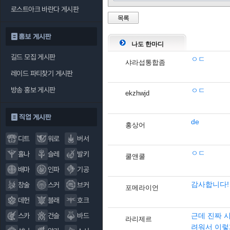
로스트아크 바란다 게시판
목록
홍보 게시판
나도 한마디
길드 모집 게시판
ㅇㄷ
샤라섭통합좀
레이드 파티찾기 게시판
방송 홍보 게시판
ㅇㄷ
ekzhwjd
직업 게시판
de
홍상어
디트
워로
버서
ㅇㄷ
홀나
슬레
발키
쿨앤쿨
배마
인파
기공
감사합니다!
창술
스커
브커
포메라이언
데헌
블래
호크
스카
건슬
바드
근데 진짜 
라리제르
려워서 이렇