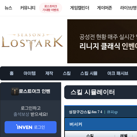
로스트아크
뉴스
커뮤니티
게임캘린더
게이머존
라이브/
기대평 이벤트
홈
아이템
제작
스킬
스킬 시뮬
아크 패시브
로스트아크 인벤
스킬 시뮬레이터
로그인하고
성장구간스킬.6m 7 4
큐피qp
출석보상
받으세요!
버서커
로그인
스킬
레벨