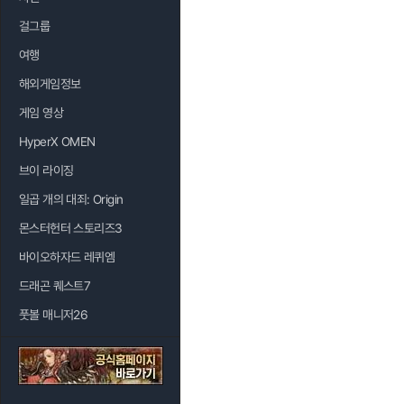
걸그룹
여행
해외게임정보
게임 영상
HyperX OMEN
브이 라이징
일곱 개의 대죄: Origin
몬스터헌터 스토리즈3
바이오하자드 레퀴엠
드래곤 퀘스트7
풋볼 매니저26