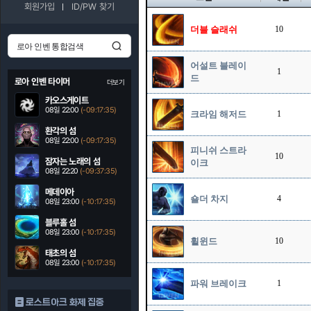
회원가입
ID/PW 찾기
더블 슬래쉬
10
어설트 블레이
1
드
로아 인벤 타이머
더보기
카오스게이트
08일 22:00
(-09:17:34)
크라임 해저드
1
환각의 섬
08일 22:00
(-09:17:34)
피니쉬 스트라
10
잠자는 노래의 섬
이크
08일 22:20
(-09:37:34)
메데이아
숄더 차지
4
08일 23:00
(-10:17:34)
블루홀 섬
08일 23:00
(-10:17:34)
휠윈드
10
태초의 섬
08일 23:00
(-10:17:34)
파워 브레이크
1
로스트아크 화제 집중