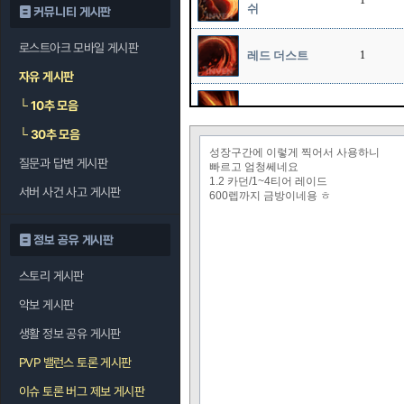
1
쉬
커뮤니티 게시판
로스트아크 모바일 게시판
레드 더스트
1
자유 게시판
└
10추 모음
소드 스톰
1
└
30추 모음
성장구간에 이렇게 찍어서 사용하니
질문과 답변 게시판
오버드라이브
1
빠르고 엄청쎄네요
1.2 카던/1~4티어 레이드
서버 사건 사고 게시판
600렙까지 금방이네용 ㅎ
정보 공유 게시판
스토리 게시판
악보 게시판
생활 정보 공유 게시판
PVP 밸런스 토론 게시판
이슈 토론 버그 제보 게시판