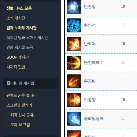
번천장
10
정보 · 뉴스 모음
소식 게시판
환영격
1
팁과 노하우 게시판
삭제된 팁과 노하우 게시판
난화격
10
인증 게시물 모음
SOOP 게시판
단천벽력수
1
치지직 팟벤
무공탄
1
미디어 게시판
팬아트 카툰 갤러리
기공장
10
스크린샷 갤러리
└
커마 상시 공유
풍뢰일광포
1
└
로아 AI 그림