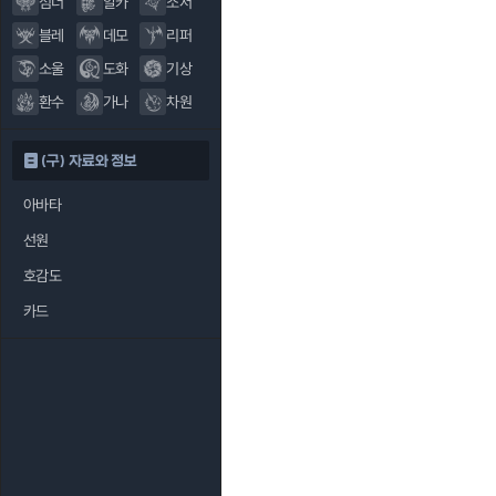
섬너
알카
소서
블레
데모
리퍼
소울
도화
기상
환수
가나
차원
(구) 자료와 정보
아바타
선원
호감도
카드