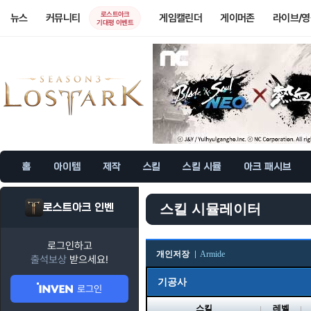
로스트아크
뉴스
커뮤니티
게임캘린더
게이머존
라이브/
기대평 이벤트
홈
아이템
제작
스킬
스킬 시뮬
아크 패시브
로스트아크 인벤
스킬 시뮬레이터
로그인하고
개인저장
Armide
출석보상
받으세요!
기공사
로그인
스킬
레벨