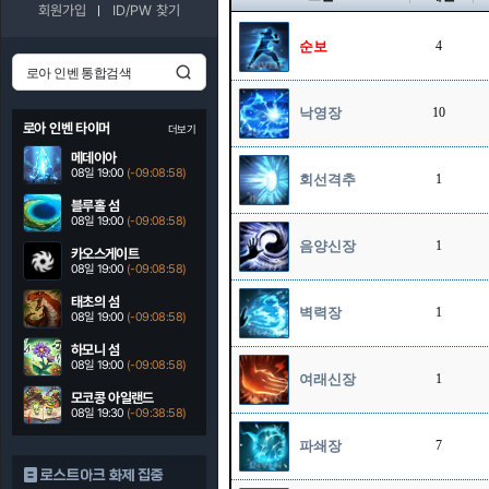
회원가입
ID/PW 찾기
순보
4
낙영장
10
로아 인벤 타이머
더보기
메데이아
08일 19:00
(-09:08:57)
회선격추
1
블루홀 섬
08일 19:00
(-09:08:57)
음양신장
1
카오스게이트
08일 19:00
(-09:08:57)
태초의 섬
벽력장
1
08일 19:00
(-09:08:57)
하모니 섬
08일 19:00
(-09:08:57)
여래신장
1
모코콩 아일랜드
08일 19:30
(-09:38:57)
파쇄장
7
로스트아크 화제 집중