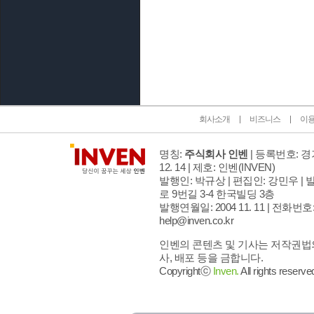
인벤 공식 미디어 파트너 및 제휴 파트너
회사소개
비즈니스
이
명칭:
주식회사 인벤
| 등록번호: 경기
12. 14 | 제호: 인벤
(INVEN)
발행인: 박규상 | 편집인: 강민우 |
발
로 9번길 3-4 한국빌딩 3층
발행연월일: 2004 11. 11 |
전화번호: 02
help@inven.co.kr
인벤의 콘텐츠 및 기사는 저작권법의
사, 배포 등을 금합니다.
Copyrightⓒ
Inven.
All rights reserve