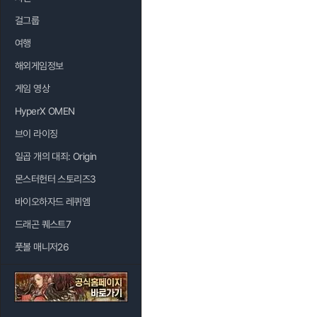
걸그룹
여행
해외게임정보
게임 영상
HyperX OMEN
브이 라이징
일곱 개의 대죄: Origin
몬스터헌터 스토리즈3
바이오하자드 레퀴엠
드래곤 퀘스트7
풋볼 매니저26