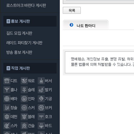
로스트아크 바란다 게시판
목록
홍보 게시판
나도 한마디
길드 모집 게시판
레이드 파티찾기 게시판
방송 홍보 게시판
직업 게시판
디트
워로
버서
홀나
슬레
발키
배마
인파
기공
창술
스커
브커
데헌
블래
호크
스카
건슬
바드