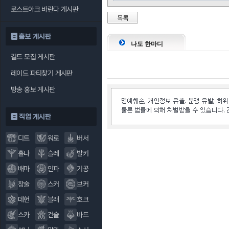
로스트아크 바란다 게시판
목록
홍보 게시판
나도 한마디
길드 모집 게시판
레이드 파티찾기 게시판
방송 홍보 게시판
직업 게시판
디트
워로
버서
홀나
슬레
발키
배마
인파
기공
창술
스커
브커
데헌
블래
호크
스카
건슬
바드