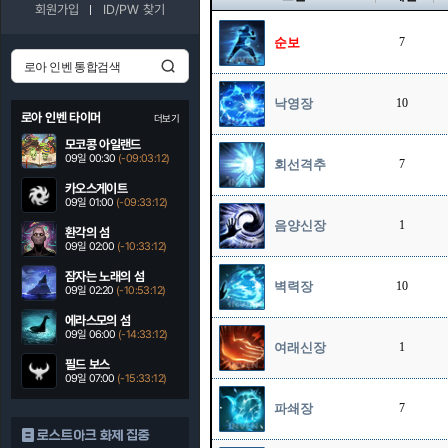
회원가입
ID/PW 찾기
순보
7
낙영장
10
로아 인벤 타이머
더보기
모코콩 아일랜드
09일 00:30
(-09:03:11)
회선격추
7
카오스게이트
09일 01:00
(-09:33:11)
음양신장
1
환각의 섬
09일 02:00
(-10:33:11)
잠자는 노래의 섬
벽력장
10
09일 02:20
(-10:53:11)
에라스모의 섬
09일 06:00
(-14:33:11)
여래신장
1
필드 보스
09일 07:00
(-15:33:11)
파쇄장
7
로스트아크 화제 집중