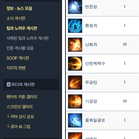
번천장
1
정보 · 뉴스 모음
소식 게시판
환영격
1
팁과 노하우 게시판
삭제된 팁과 노하우 게시판
난화격
10
인증 게시물 모음
SOOP 게시판
단천벽력수
1
치지직 팟벤
무공탄
1
미디어 게시판
팬아트 카툰 갤러리
기공장
10
스크린샷 갤러리
└
커마 상시 공유
풍뢰일광포
1
└
로아 AI 그림