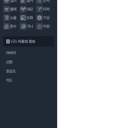
섬너
알카
소서
블레
데모
리퍼
소울
도화
기상
환수
가나
차원
(구) 자료와 정보
아바타
선원
호감도
카드