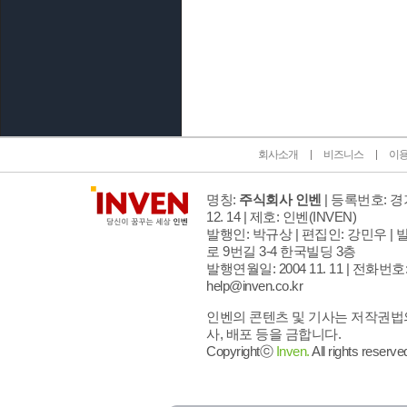
인벤 공식 미디어 파트너 및 제휴 파트너
회사소개
비즈니스
이
명칭:
주식회사 인벤
| 등록번호: 경기
12. 14 | 제호: 인벤
(INVEN)
발행인: 박규상 | 편집인: 강민우 |
발
로 9번길 3-4 한국빌딩 3층
발행연월일: 2004 11. 11 |
전화번호: 02
help@inven.co.kr
인벤의 콘텐츠 및 기사는 저작권법의
사, 배포 등을 금합니다.
Copyrightⓒ
Inven.
All rights reserve