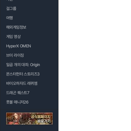
걸그룹
여행
해외게임정보
게임 영상
HyperX OMEN
브이 라이징
일곱 개의 대죄: Origin
몬스터헌터 스토리즈3
바이오하자드 레퀴엠
드래곤 퀘스트7
풋볼 매니저26