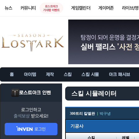
로스트아크
뉴스
커뮤니티
게임캘린더
게이머존
라이브/
기대평 이벤트
홈
아이템
제작
스킬
스킬 시뮬
아크 패시브
로스트아크 인벤
스킬 시뮬레이터
로그인하고
300트리 칼엘완
박구녕
출석보상
받으세요!
기공사
로그인
스킬
레벨