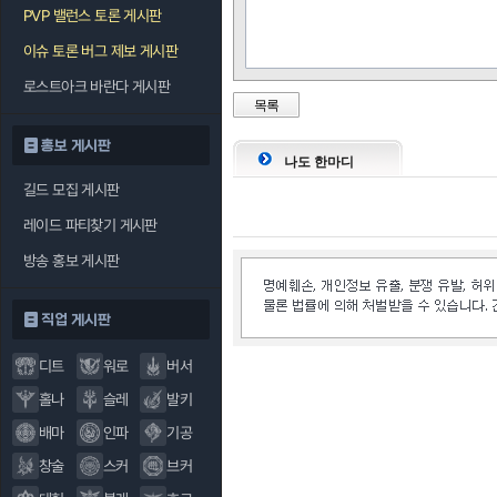
PVP 밸런스 토론 게시판
이슈 토론 버그 제보 게시판
로스트아크 바란다 게시판
목록
홍보 게시판
나도 한마디
길드 모집 게시판
레이드 파티찾기 게시판
방송 홍보 게시판
직업 게시판
디트
워로
버서
홀나
슬레
발키
배마
인파
기공
창술
스커
브커