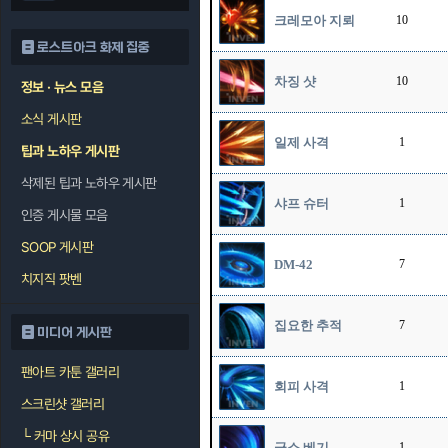
크레모아 지뢰
10
로스트아크 화제 집중
차징 샷
10
정보 · 뉴스 모음
소식 게시판
일제 사격
1
팁과 노하우 게시판
삭제된 팁과 노하우 게시판
샤프 슈터
1
인증 게시물 모음
SOOP 게시판
DM-42
7
치지직 팟벤
집요한 추적
7
미디어 게시판
팬아트 카툰 갤러리
회피 사격
1
스크린샷 갤러리
└
커마 상시 공유
급소 베기
1