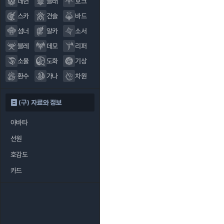
데헌
블래
호크
스카
건슬
바드
섬너
알카
소서
블레
데모
리퍼
소울
도화
기상
환수
가나
차원
(구) 자료와 정보
아바타
선원
호감도
카드