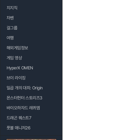
치지직
차벤
걸그룹
여행
해외게임정보
게임 영상
HyperX OMEN
브이 라이징
일곱 개의 대죄: Origin
몬스터헌터 스토리즈3
바이오하자드 레퀴엠
드래곤 퀘스트7
풋볼 매니저26