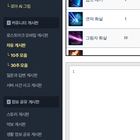
└
로아 AI 그림
연막 화살
1
커뮤니티 게시판
로스트아크 모바일 게시판
그림자 화살
10
자유 게시판
└
10추 모음
호크 샷
1
└
30추 모음
1
질문과 답변 게시판
스나이프
10
서버 사건 사고 게시판
정보 공유 게시판
스토리 게시판
악보 게시판
생활 정보 공유 게시판