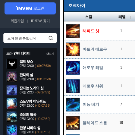
호크아이
로그인
스킬
레벨
회원가입
ID/PW 찾기
래피드 샷
1
아토믹 애로우
1
로아 인벤 타이머
더보기
필드 보스
07일 22:00
(-09:07:58)
애로우 해일
1
환각의 섬
07일 22:00
(-09:07:58)
애로우 샤워
1
잠자는 노래의 섬
07일 22:20
(-09:27:58)
스노우팡 아일랜드
이동 베기
7
07일 23:00
(-10:07:58)
죽음의 협곡
07일 23:00
(-10:07:58)
블레이드 스톰
10
환영 나비의 섬
07일 23:00
(-10:07:58)