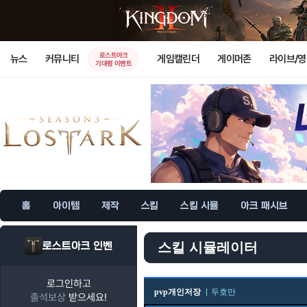
로스트아크
뉴스
커뮤니티
게임캘린더
게이머존
라이브/
기대평 이벤트
홈
아이템
제작
스킬
스킬 시뮬
아크 패시브
로스트아크 인벤
스킬 시뮬레이터
로그인하고
pvp개인저장
두호만
출석보상
받으세요!