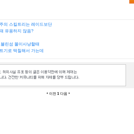
주의 스킬트리는 레이드보단
때 유용하지 않음?
고블린섬 몰이사냥할때
트기로 떡칠해서 가는데
이전
1
다음