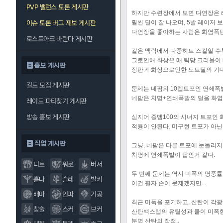
PVP 밸런스 토론 게시판
하지만 수련장에서 보면 다연장은 
이슈 토론 버그 제보 게시판
훨씬 딜이 잘 나오며, 5발 레이저 
다연장을 좋아하는 사람은 화염폭탄
로스트아크 바란다 게시판
같은 맥락에서 다중히트 스킬일 수
그로인해 화상은 매 틱당 크리율이
홍보 게시판
장판과 화상으로인한 도트딜의 기
길드 모집 게시판
문제는 네팜의 10렙트포인 연쇄폭
네팜은 치명+연쇄폭발의 딜을 화염
레이드 파티찾기 게시판
방송 홍보 게시판
심지어 증뎀100의 시너지 트포인
적용이 안된다. 미구현 트포가 아닌가
직업 게시판
그냥, 네팜은 다른 트포에 눈돌리
치명에 연쇄폭발이 답인거 같다.
디트
워로
버서
두 번째 문제는 역시 미폭의 명중률
홀나
슬레
발키
이건 필자 손이 문제겠지만...
배마
인파
기공
최근 미폭을 포기하고,
산탄이 각광
창술
스커
브커
산탄백스탭의 유틸성과 쿨이 미폭
분명 산탄의 장점..