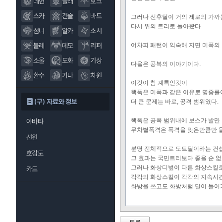
데헌
블래
호크
스카
건슬
바드
그러나 선후딜이 거의 제로의 가까
다시 위의 트리로 돌아왔다.
섬너
알카
소서
블레
데모
리퍼
어차피 패턴이 익숙해 지면 미폭의 
소울
도화
기상
다을은 공복의 이야기이다.
환수
가나
차원
이것이 참 계륵인것이
핵폭은 미폭과 같은 이유로 명중률
(구) 자료와 정보
더 큰 문제는 바로, 공격 범위였다.
핵폭은 공폭 범위내에 보스가 발만
아바타
무차별폭격은 폭격을 맞은만큼만 들
선원
분명 전체적으로 도트딜이라는 컨셉
호감도
그 효과는 국민트리보다 좋을 순 없
그러나 화상디벞이 다른 화상스킬로
카드
각각의 화상스킬이 각각의 지속시간
화방을 쓰고도 화방처럼 딜이 들어