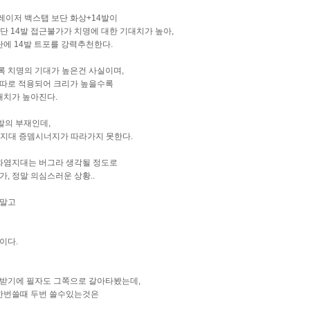
레이저 백스탭 보단 화상+14발이
보단 14발 접근불가가 치명에 대한 기대치가 높아,
에 14발 트포를 강력추천한다.
록 치명의 기대가 높은건 사실이며,
 따로 적용되어 크리가 높을수록
대치가 높아진다.
발의 부재인데,
지대 증뎀시너지가 따라가지 못한다.
 화염지대는 버그라 생각될 정도로
, 정말 의심스러운 상황..
지말고
이다.
받기에 필자도 그쪽으로 갈아타봤는데,
한번쓸때 두번 쓸수있는것은