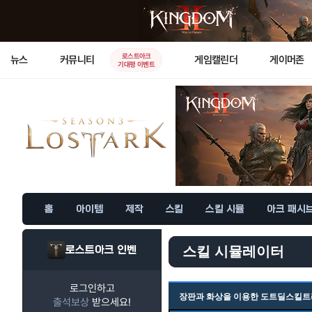
로스트아크
뉴스
커뮤니티
게임캘린더
게이머존
기대평 이벤트
홈
아이템
제작
스킬
스킬 시뮬
아크 패시
로스트아크 인벤
스킬 시뮬레이터
로그인하고
장판과 화상을 이용한 도트딜스킬트
출석보상
받으세요!