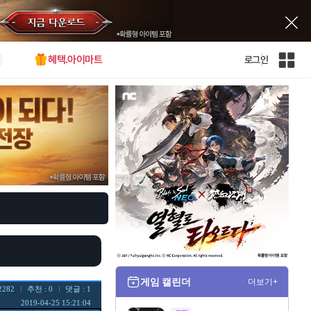
혜택.아이마트
로그인
인
벤
전
체
사
이
트
맵
게임 캘린더
더보기+
2282
추천 : 0
댓글 : 1
2019-04-25 15:21:04