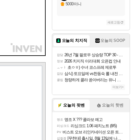
5000이니
새로고침
오늘의 치지직
오늘의 SOOP
26년 7월 팔로우 상승량 TOP 30 - 월간 치지직
잡담
2026 치지직 이리대회 오픈컵 안내
정보
초ㅇㅎ) 수녀 코스프레 제로투
ㅗㅜㅑ
삼식) 토요일에 vs한동숙 롤 내전 예정
잡담
청량하게 콜라 쏟아버리는 유니 ㅋㅋㅋ
클립
더보기+
오늘의 팟벤
오늘의 핫벤
명조 X ??? 콜라보 예고
명조
리싱크드 1.06 패치노트 (8/5)
리싱크드
비스트 오브 리인카네이션 오픈 트레일러
PV
[무한대] 출시일, 8월 13일에 나오나
섭컬겜