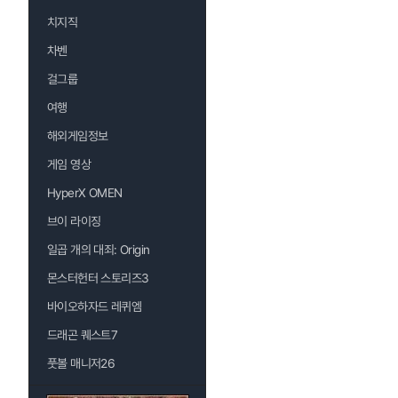
치지직
차벤
걸그룹
여행
해외게임정보
게임 영상
HyperX OMEN
브이 라이징
일곱 개의 대죄: Origin
몬스터헌터 스토리즈3
바이오하자드 레퀴엠
드래곤 퀘스트7
풋볼 매니저26