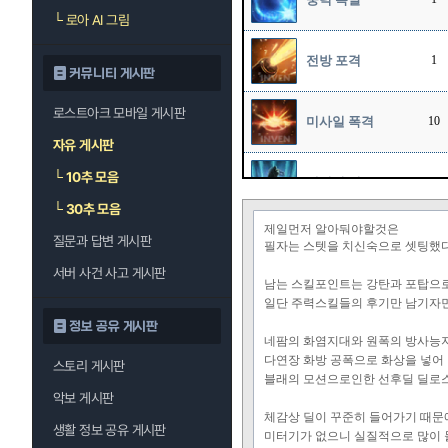
└
로아 AI 그림
전방 포격
1
커뮤니티 게시판
로스트아크 모바일 게시판
미사일 폭격
10
자유 게시판
└
10추 모음
에너지 필드
7
└
30추 모음
제일먼저 알아둬야할것은
질문과 답변 게시판
포격 : 곡사포
필자는 스텟을 치신숙으로 셋팅했다
서버 사건 사고 게시판
남는 스킬포인트는
강탄과 포탑으
일단 주력스킬들의 후기만 남기자
포격 : 집중포화
정보 공유 게시판
네팜의 화염지대와 원폭의 방사능지
다연장 화방 공폭으로 화상을 넣어
스토리 게시판
포격 : 에너지 포
블래의 모션으로인한 선후딜 딜로
악보 게시판
체감상 딜이 꾸준히 들어가기 때문
포격 : 절대 영역
생활 정보 공유 게시판
미터기가 없으니 실질적으로 많이 