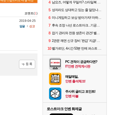
해당 스킬트리로 새 글 작성
4
남요즈, 어떻게 꾸밀까? 스타일북 인기 차원술사 커스터마이즈
5
성자라도 상대하고 있는 줄 알았나? 벨가르딘 이모저모
코멘트(
1
)
6
미니게임하고 보상 받아가자! 마하라카 썸머 캠프 할 일은?
2019-04-25
7
후속 조정 나선 로스트아크...기공사, 차원술사 하향
답글
신고
8
잡기 관리와 전원 생존이 관건! 벨가르딘 유물 칭호 획득방법 정리
9
2관문 깨면 신규 장비 ‘완갑’ 지급! 그림자 레이드 벨가르딘 공개
10
벨가르딘, 4시간 53분 만에 퍼스트 클리어 나왔다
PC 견적이 궁금하다면?
IT인벤 견적게시판
등록
매일매일,
인벤 출석체크!
주사위 굴리고 포인트!
인벤 마블
로스트아크 인벤 화제글