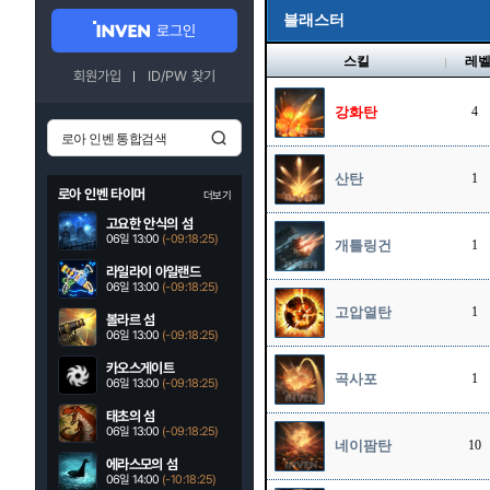
블래스터
로그인
스킬
레
회원가입
ID/PW 찾기
강화탄
4
산탄
1
로아 인벤 타이머
더보기
고요한 안식의 섬
06일 13:00
(-09:18:24)
개틀링건
1
라일라이 아일랜드
06일 13:00
(-09:18:24)
고압열탄
1
볼라르 섬
06일 13:00
(-09:18:24)
카오스게이트
곡사포
1
06일 13:00
(-09:18:24)
태초의 섬
06일 13:00
(-09:18:24)
네이팜탄
10
에라스모의 섬
06일 14:00
(-10:18:24)