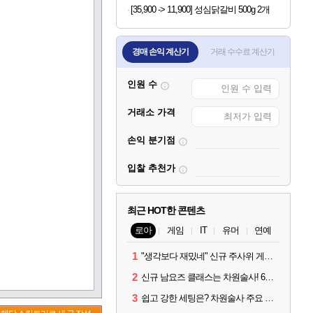
[35,900 -> 11,900] 성심닭갈비 500g 2개
경매 손익 계산기
거래 수수료 계산기
인원 수
거래소 가격
손익 분기점
입찰 추천가
최근 HOT한 콘텐츠
로아
게임
IT
유머
연예
1
"생각보다 재밌네" 신규 주사위 게임 티카투카 호평
2
신규 남요즈 클래스는 차원술사! 6월 20일 로아온 썸머 정리
3
쉽고 강한 세팅은? 차원술사 주요 빌드와 스킬 코드