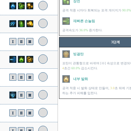
장전
공격 적중 시마다 회복되는 포격 게이지가
90.0%
재빠른 손놀림
공격속도가
36.0%
증가한다.
3단계
빙결탄
포탄이 관통형으로 바뀌며 [수] 속성으로 변경
4
초간
60.0%
감소시킨다.
내부 발화
공격 적중 시 발화 상태로 만들어,
3.0
초 뒤에 기
하는 추가 피해를 입힌다.