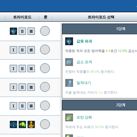
벨
트라이포드
룬
트라이포드 선택
1단계
갑옷 파괴
적중된 적의 모든 방어력을
8.0
초간
12.0%
감소시
급소 포격
치명타 적중률이
40.0%
증가한다.
밀쳐내기
적을 밀쳐내는 거리가
1m
증가한다.
2단계
포탄 강화
적에게 주는 피해가
50.0%
증가한다.