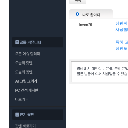
목록
나도 한마디
장판위
Inven76
사냥할
특히 
공통 커뮤니티
장판도
오픈 이슈 갤러리
오늘의 핫벤
오늘의 팟벤
AI 그림 그리기
PC 견적 게시판
더보기
인기 팟벤
팟벤 바로가기