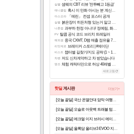
샘웨의 CBT 리뷰 '전투빼고 1등급'
실팰
혹시 이 만화 아시는 분 계신가요
애니클립
「에린」 컨셉 포스터 공개
아스오라
붉은장미 히든처형 있는거 알고 있었음?
실팰
과부하 한정 아니다! 정예림, 화속성 서포터 세대 교체
나혼렙
탈콥 공식 코드 브리치 트레일러
PV
중국 CXMT, D램 매출 점유율 7%…글로벌 4위로 부상
해외겜
브레이커 스토리 | #에이단
리밋제로
챕터별 길찾기/지도 공략 (1 ~ 12장)
비스트
저도 신차계약하고 차 받았습니다
차벤
체험 캐릭터만으로 허상 40레벨 하이와티아 5분 컷!｜에이메스·린네·모니에 명함
명조
새로고침
핫딜
게시판
더보기+
[오늘 끝딜] 국산 온열안대 암막 여행용 수면 안대 천연 아로마 스팀 찜질 아이마스크 일상에반하다
[오늘 끝딜] 오슬로 아웃백 트래블 텀블러 350ml, 아이보리
[오늘 끝딜] 에크멀 이지 브러시 에이에이 포인트 아이 06
[오늘 끝딜] 올록담 올리브3 EVOO 지중해 올리브오일 캡슐 올리브유 3개월분