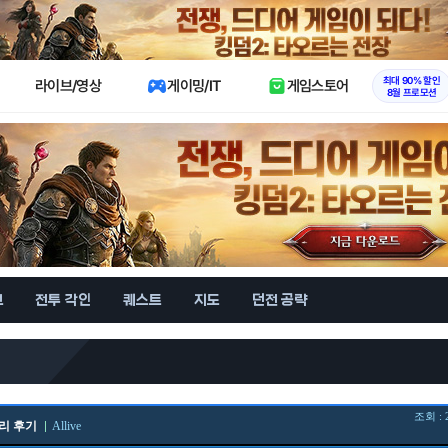
X
최대 90% 할인
라이브/영상
게이밍/IT
게임스토어
8월 프로모션
브
전투 각인
퀘스트
지도
던전 공략
조회 : 
리 후기
Allive