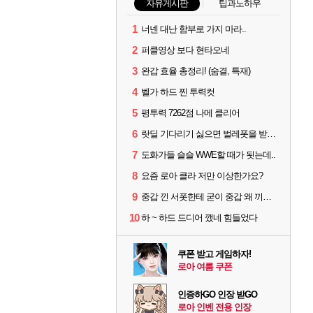
자유게시판
팁과노하우
1
너넨 대난 함부로 가지 마라..
2
퍼클영상 보다 현타오네
3
완갑 효율 총정리! (숨결, 특재)
4
벨가 하드 찐 투력컷
5
평투력 7262점 나메 클리어
6
랏딜 기다리기 싫으면 벌레폿을 받지마라
7
도화가들 슬슬 WWE할 때가 됫는데..
8
요즘 로아 클라 저만 이상한가요?
9
중갑 낀 서폿한테 굳이 중갑 왜 끼냐고 물어보는 6딜남은 그냥 무시하면 됨
10
하 ~ 하드 드디어 깼네 힘들었다
쿠폰 받고 게임하자!
로아 여름 쿠폰
인증하GO 인장 받GO
로아 인벤 전용 인장