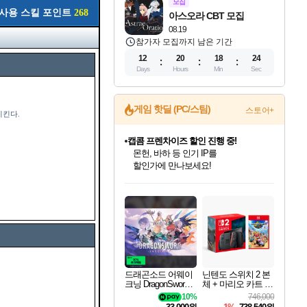
모집
사용 스킬 포인트
268
아스오라 CBT 모집
08.19
참가자 모집까지 남은 기간
12
20
18
23
Days
Hours
Min
Sec
게임 핫딜 (PC/스팀)
스토어+
킨다.
캡콤 프렌차이즈 할인 진행 중!
몬헌, 바하 등 인기 IP를
할인가에 만나보세요!
인벤게임즈 8월 특별 할인!
드래곤소드: 어웨이크닝 입점!
문명 7 특별 할인!
귀무자: 검의 길 예약 판매 중!
비스트 오브 리인카네이션 정식 출시!
커세어 코브 출시 기념 할인!
더 렐릭 퍼스트 가디언 정식 출시
베데스다 40주년 기념 할인 중!
마블 투혼 파이팅 소울즈 예약 판매 중!
캡콤 일부 상품 상시 할인
스타워즈 은하계 레이서
로블록스 기프트 카드 공식 입점
인기 퍼블리셔 모음!
스팀으로 만나는 드래곤소드!
조선&고려 DLC 출시 예정
10% 할인과
게임프릭 신작 IP
해적'섬'을 발전시키자!
설화x하드코어 액션!
베데스다의 명작들을
마블 히어로 총 출동&화려한 격투!
몬헌 와일즈 & 드래곤즈 도그마2
인벤게임즈에서 10% 추가 적립
Robux를 가장 안전하고
최대 90% 할인가를 만나보세요!
네이버혜택과 함께 만나보세요!
50%할인&추가 적립까지!
이니&베니 혜택까지!
네이버 혜택가와 함께 예약하세요!
할인&네이버혜택으로 만나보세요!
네이버페이 혜택과 만나보세요!
40주년 프로모션으로 만나보세요!
네이버 포인트 혜택까지!
일부 에디션 상시 할인!
혜택으로 예약 판매 중
편안하게 충전하세요
드래곤소드 어웨이
닌텐도 스위치 2 본
크닝 DragonSword A
체 + 마리오 카트 월
wakening
드
10%
746,000