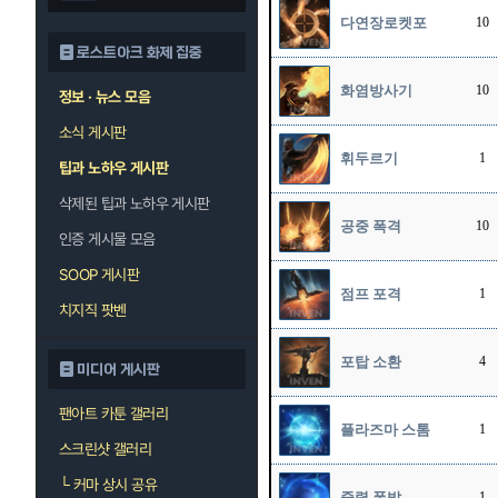
다연장로켓포
10
로스트아크 화제 집중
화염방사기
10
정보 · 뉴스 모음
소식 게시판
휘두르기
1
팁과 노하우 게시판
삭제된 팁과 노하우 게시판
공중 폭격
10
인증 게시물 모음
SOOP 게시판
점프 포격
1
치지직 팟벤
포탑 소환
4
미디어 게시판
팬아트 카툰 갤러리
플라즈마 스톰
1
스크린샷 갤러리
└
커마 상시 공유
중력 폭발
1