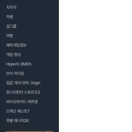
치지직
차벤
걸그룹
여행
해외게임정보
게임 영상
HyperX OMEN
브이 라이징
일곱 개의 대죄: Origin
몬스터헌터 스토리즈3
바이오하자드 레퀴엠
드래곤 퀘스트7
풋볼 매니저26