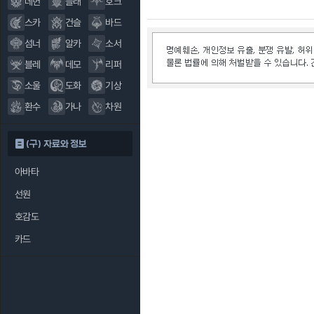
데헌
블래
호크
스카
건슬
바드
섬너
알카
소서
블레
데모
리퍼
소울
도화
기상
환수
가나
차원
(구) 자료와 정보
아바타
선원
호감도
카드