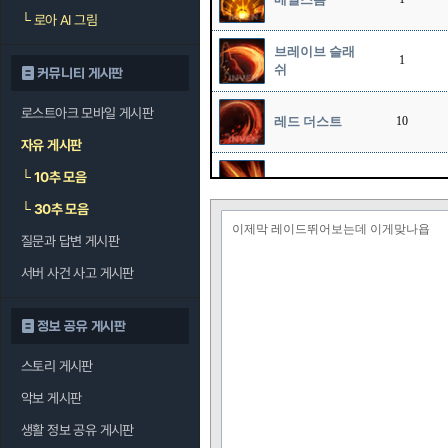
└
로아 AI 그림
브레이브 슬래
1
쉬
커뮤니티 게시판
로스트아크 모바일 게시판
레드 더스트
10
자유 게시판
└
10추 모음
소드 스톰
10
└
30추 모음
이제막 레이드뛰어보는데 이게맞나욥
질문과 답변 게시판
오버드라이브
1
서버 사건 사고 게시판
정보 공유 게시판
스토리 게시판
악보 게시판
생활 정보 공유 게시판