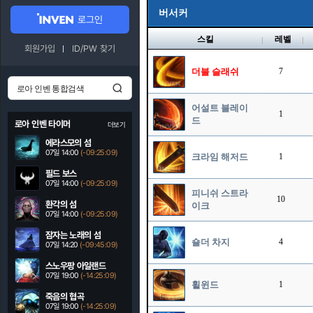
버서커
로그인
스킬
레벨
회원가입
ID/PW 찾기
더블 슬래쉬
7
어설트 블레이
1
드
로아 인벤 타이머
더보기
에라스모의 섬
07일 14:00
(-09:25:08)
크라임 해저드
1
필드 보스
07일 14:00
(-09:25:08)
피니쉬 스트라
10
환각의 섬
이크
07일 14:00
(-09:25:08)
잠자는 노래의 섬
숄더 차지
4
07일 14:20
(-09:45:08)
스노우팡 아일랜드
07일 19:00
(-14:25:08)
휠윈드
1
죽음의 협곡
07일 19:00
(-14:25:08)