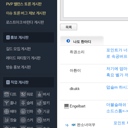
PVP 밸런스 토론 게시판
이슈 토론 버그 제보 게시판
로스트아크 바란다 게시판
목록
홍보 게시판
나도 한마디
길드 모집 게시판
포인트가 너
취권소리
로 속공버프
레이드 파티찾기 게시판
방송 홍보 게시판
저기에 덥마
아환이
흑요 벨가 
직업 게시판
덥슬m 하시
dkukk
디트
워로
버서
홀나
슬레
발키
더블슬래쉬 
Engelbart
소드스톰<-
배마
인파
기공
창술
스커
브커
포인트 
완소녀여우