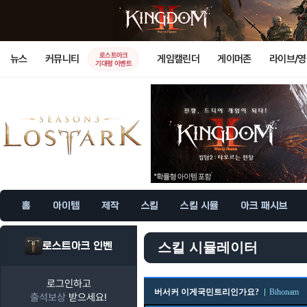
로스트아크
뉴스
커뮤니티
게임캘린더
게이머존
라이브/
기대평 이벤트
홈
아이템
제작
스킬
스킬 시뮬
아크 패시브
로스트아크 인벤
스킬 시뮬레이터
로그인하고
버서커 이게국민트리인가요?
Bihonam
출석보상
받으세요!