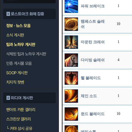
파워 브레이크
1
로스트아크 화제 집중
템페스트 슬래
10
정보 · 뉴스 모음
쉬
소식 게시판
마운틴 크래쉬
1
팁과 노하우 게시판
삭제된 팁과 노하우 게시판
다이빙 슬래쉬
4
인증 게시물 모음
SOOP 게시판
헬 블레이드
1
치지직 팟벤
체인 소드
1
미디어 게시판
팬아트 카툰 갤러리
윈드 블레이드
10
스크린샷 갤러리
└
커마 상시 공유
메일스톰
1