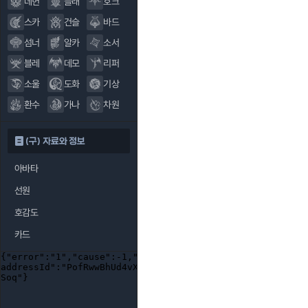
데헌
블래
호크
스카
건슬
바드
섬너
알카
소서
블레
데모
리퍼
소울
도화
기상
환수
가나
차원
(구) 자료와 정보
아바타
선원
호감도
카드