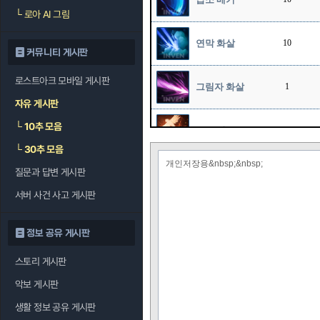
└
로아 AI 그림
연막 화살
10
커뮤니티 게시판
로스트아크 모바일 게시판
그림자 화살
1
자유 게시판
└
10추 모음
호크 샷
1
└
30추 모음
개인저장용&nbsp;&nbsp;
질문과 답변 게시판
스나이프
10
서버 사건 사고 게시판
정보 공유 게시판
스토리 게시판
악보 게시판
생활 정보 공유 게시판