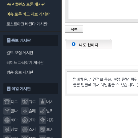
PVP 밸런스 토론 게시판
이슈 토론 버그 제보 게시판
로스트아크 바란다 게시판
목록
홍보 게시판
나도 한마디
길드 모집 게시판
레이드 파티찾기 게시판
방송 홍보 게시판
직업 게시판
디트
워로
버서
홀나
슬레
발키
배마
인파
기공
창술
스커
브커