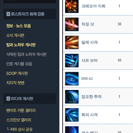
크레모아 지뢰
1
로스트아크 화제 집중
차징 샷
10
정보 · 뉴스 모음
소식 게시판
일제 사격
1
팁과 노하우 게시판
삭제된 팁과 노하우 게시판
샤프 슈터
10
인증 게시물 모음
SOOP 게시판
DM-42
1
치지직 팟벤
집요한 추적
1
미디어 게시판
팬아트 카툰 갤러리
회피 사격
1
스크린샷 갤러리
└
커마 상시 공유
급소 베기
10