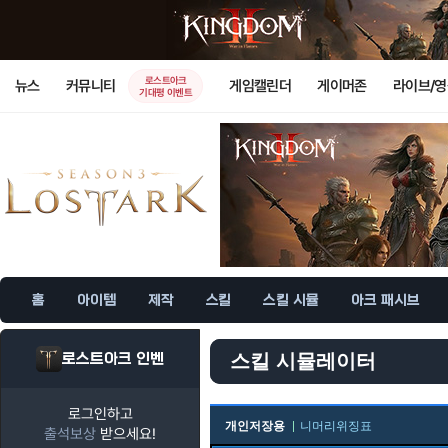
로스트아크
뉴스
커뮤니티
게임캘린더
게이머존
라이브/
기대평 이벤트
홈
아이템
제작
스킬
스킬 시뮬
아크 패시브
로스트아크 인벤
스킬 시뮬레이터
로그인하고
개인저장용
니머리위징표
출석보상
받으세요!