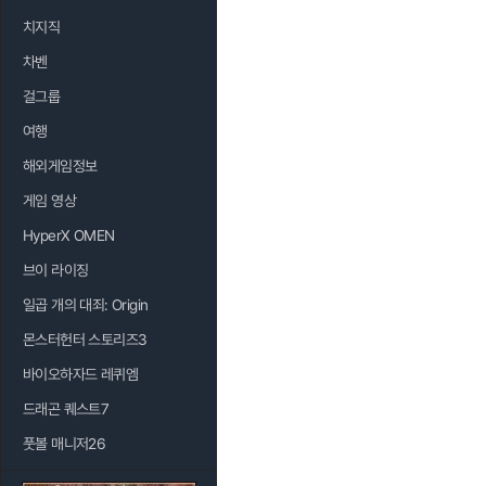
치지직
차벤
걸그룹
여행
해외게임정보
게임 영상
HyperX OMEN
브이 라이징
일곱 개의 대죄: Origin
몬스터헌터 스토리즈3
바이오하자드 레퀴엠
드래곤 퀘스트7
풋볼 매니저26