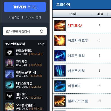
호크아이
로그인
스킬
레벨
회원가입
ID/PW 찾기
래피드 샷
1
아토믹 애로우
4
로아 인벤 타이머
더보기
카오스게이트
07일 03:00
(-09:25:42)
애로우 해일
1
환각의 섬
07일 04:00
(-10:25:42)
애로우 샤워
1
잠자는 노래의 섬
07일 04:20
(-10:45:42)
에라스모의 섬
이동 베기
4
07일 06:00
(-12:25:42)
필드 보스
07일 07:00
(-13:25:42)
블레이드 스톰
10
모코콩 아일랜드
07일 09:30
(-15:55:42)