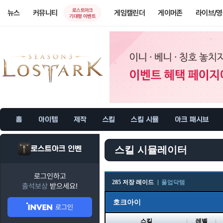
로스트아크
뉴스
커뮤니티
게임캘린더
게이머존
라이브/
기대평 이벤트
홈
아이템
제작
스킬
스킬 시뮬
아크 패시브
로스트아크 인벤
스킬 시뮬레이터
로그인하고
285 저장 레이드
풀업닥템
출석보상
받으세요!
호크아이
로그인
스킬
레벨