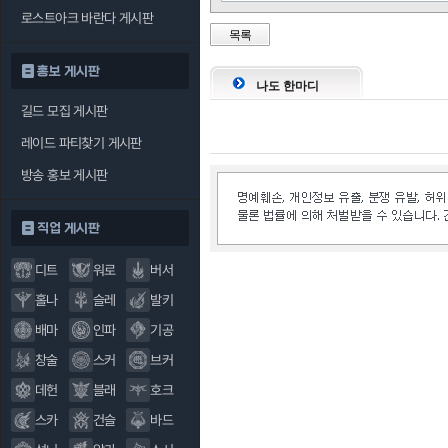
로스트아크 바란다 게시판
목록
홍보 게시판
나도 한마디
길드 모집 게시판
레이드 파티찾기 게시판
방송 홍보 게시판
직업 게시판
디트
워로
버서
홀나
슬레
발키
배마
인파
기공
창술
스커
브커
데헌
블래
호크
스카
건슬
바드