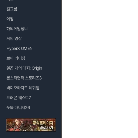
걸그룹
여행
해외게임정보
게임 영상
HyperX OMEN
브이 라이징
일곱 개의 대죄: Origin
몬스터헌터 스토리즈3
바이오하자드 레퀴엠
드래곤 퀘스트7
풋볼 매니저26