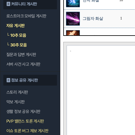
연막 화살
10
커뮤니티 게시판
로스트아크 모바일 게시판
그림자 화살
1
자유 게시판
└
10추 모음
호크 샷
1
└
30추 모음
-
질문과 답변 게시판
스나이프
10
서버 사건 사고 게시판
정보 공유 게시판
스토리 게시판
악보 게시판
생활 정보 공유 게시판
PVP 밸런스 토론 게시판
이슈 토론 버그 제보 게시판