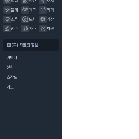
섬너
알카
소서
블레
데모
리퍼
소울
도화
기상
환수
가나
차원
(구) 자료와 정보
아바타
선원
호감도
카드