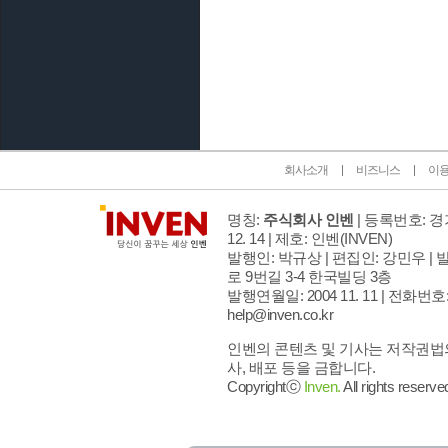
인벤 공식 미디어 파트너 및 제휴 파트너
회사소개
비즈니스
이
명칭:
주식회사 인벤
| 등록번호: 경기
12. 14 | 제호: 인벤
(INVEN)
발행인: 박규상 | 편집인: 강민우 |
발
로 9번길 3-4 한국빌딩 3층
발행연월일: 2004 11. 11 |
전화번호: 02
help@inven.co.kr
인벤의 콘텐츠 및 기사는 저작권법의
사, 배포 등을 금합니다.
Copyrightⓒ
Inven.
All rights reserve