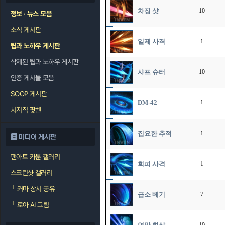
차징 샷
10
정보 · 뉴스 모음
소식 게시판
일제 사격
1
팁과 노하우 게시판
삭제된 팁과 노하우 게시판
샤프 슈터
10
인증 게시물 모음
SOOP 게시판
DM-42
1
치지직 팟벤
집요한 추적
1
미디어 게시판
팬아트 카툰 갤러리
회피 사격
1
스크린샷 갤러리
└
커마 상시 공유
급소 베기
7
└
로아 AI 그림