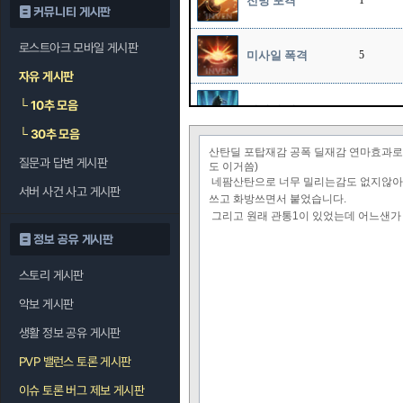
전방 포격
1
커뮤니티 게시판
로스트아크 모바일 게시판
미사일 폭격
5
자유 게시판
└
10추 모음
에너지 필드
10
└
30추 모음
산탄딜 포탑재감 공폭 딜재감 연마효과로 
질문과 답변 게시판
포격 : 곡사포
도 이거씀)
네팜산탄으로 너무 밀리는감도 없지않아 
서버 사건 사고 게시판
쓰고 화방쓰면서 붙었습니다.
그리고 원래 관통1이 있었는데 어느샌가
포격 : 집중포화
정보 공유 게시판
스토리 게시판
포격 : 에너지 포
악보 게시판
포격 : 절대 영역
생활 정보 공유 게시판
PVP 밸런스 토론 게시판
이슈 토론 버그 제보 게시판