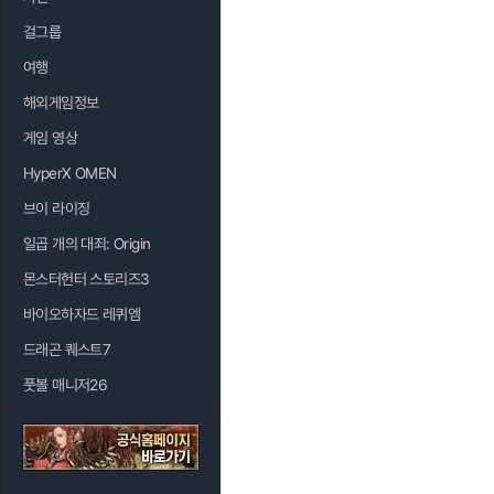
걸그룹
여행
해외게임정보
게임 영상
HyperX OMEN
브이 라이징
일곱 개의 대죄: Origin
몬스터헌터 스토리즈3
바이오하자드 레퀴엠
드래곤 퀘스트7
풋볼 매니저26