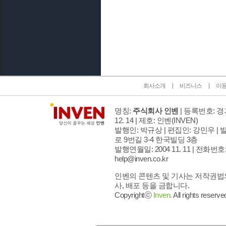
인벤 공식 미디어 파트너 및 제휴 파트너
회사소개
비즈니스
이
명칭:
주식회사 인벤
| 등록번호: 경기
12. 14 | 제호: 인벤
(INVEN)
발행인: 박규상 | 편집인: 강민우 |
발
로 9번길 3-4 한국빌딩 3층
발행연월일: 2004 11. 11 |
전화번호: 02
help@inven.co.kr
인벤의 콘텐츠 및 기사는 저작권법의
사, 배포 등을 금합니다.
Copyrightⓒ
Inven.
All rights reserve