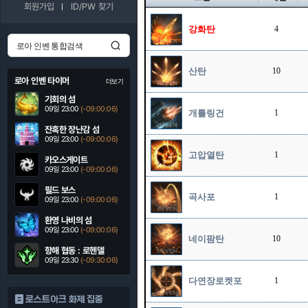
회원가입
ID/PW 찾기
강화탄
4
산탄
10
로아 인벤 타이머
더보기
기회의 섬
09일 23:00
(-09:00:05)
개틀링건
1
잔혹한 장난감 섬
09일 23:00
(-09:00:05)
고압열탄
1
카오스게이트
09일 23:00
(-09:00:05)
필드 보스
곡사포
1
09일 23:00
(-09:00:05)
환영 나비의 섬
09일 23:00
(-09:00:05)
네이팜탄
10
항해 협동 : 로헨델
09일 23:30
(-09:30:05)
다연장로켓포
1
로스트아크 화제 집중