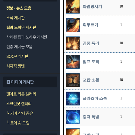
화염방사기
10
정보 · 뉴스 모음
소식 게시판
휘두르기
1
팁과 노하우 게시판
삭제된 팁과 노하우 게시판
공중 폭격
10
인증 게시물 모음
SOOP 게시판
점프 포격
1
치지직 팟벤
포탑 소환
10
미디어 게시판
팬아트 카툰 갤러리
플라즈마 스톰
1
스크린샷 갤러리
└
커마 상시 공유
중력 폭발
1
└
로아 AI 그림