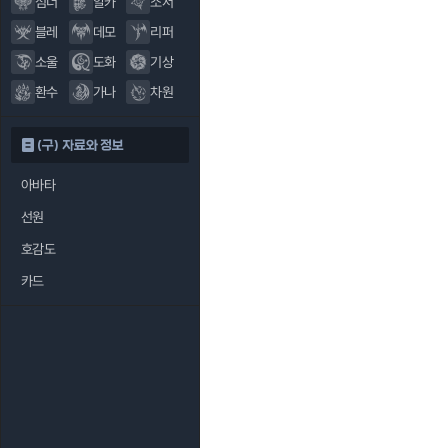
섬너
알카
소서
블레
데모
리퍼
소울
도화
기상
환수
가나
차원
(구) 자료와 정보
아바타
선원
호감도
카드