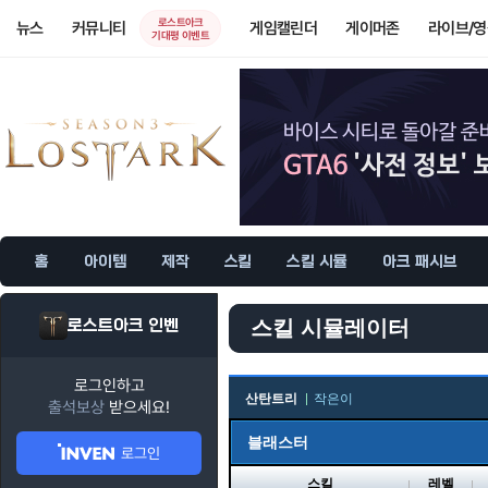
로스트아크
뉴스
커뮤니티
게임캘린더
게이머존
라이브/
기대평 이벤트
홈
아이템
제작
스킬
스킬 시뮬
아크 패시브
로스트아크 인벤
스킬 시뮬레이터
로그인하고
산탄트리
작은이
출석보상
받으세요!
블래스터
로그인
스킬
레벨