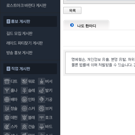
로스트아크 바란다 게시판
목록
홍보 게시판
나도 한마디
길드 모집 게시판
레이드 파티찾기 게시판
방송 홍보 게시판
직업 게시판
디트
워로
버서
홀나
슬레
발키
배마
인파
기공
창술
스커
브커
데헌
블래
호크
스카
건슬
바드