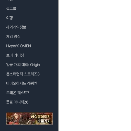
걸그룹
여행
해외게임정보
게임 영상
HyperX OMEN
브이 라이징
일곱 개의 대죄: Origin
몬스터헌터 스토리즈3
바이오하자드 레퀴엠
드래곤 퀘스트7
풋볼 매니저26