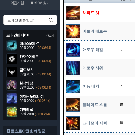
회원가입
ID/PW 찾기
래피드 샷
1
아토믹 애로우
1
로아 인벤 타이머
더보기
에라스모의 섬
09일 20:00
(-09:06:13)
애로우 해일
1
카오스게이트
09일 20:00
(-09:06:13)
애로우 샤워
1
필드 보스
09일 20:00
(-09:06:13)
환각의 섬
이동 베기
7
09일 20:00
(-09:06:13)
잠자는 노래의 섬
09일 20:20
(-09:26:13)
블레이드 스톰
10
기회의 섬
09일 21:00
(-10:06:13)
크레모아 지뢰
10
로스트아크 화제 집중