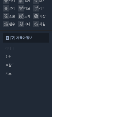
섬너
알카
소서
블레
데모
리퍼
소울
도화
기상
환수
가나
차원
(구) 자료와 정보
아바타
선원
호감도
카드