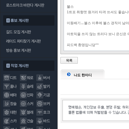
로스트아크 바란다 게시판
블스
1트포 취향껏 원거리 타격 쓰셔도 좋습
홍보 게시판
이동배기ㅡ블스 이후에 블스 경직이 남아
길드 모집 게시판
아토믹을 쓰지 않는 트리다 보니 은신은
레이드 파티찾기 게시판
피드백 환영입니당^^
방송 홍보 게시판
목록
직업 게시판
나도 한마디
디트
워로
버서
홀나
슬레
발키
배마
인파
기공
창술
스커
브커
데헌
블래
호크
스카
건슬
바드