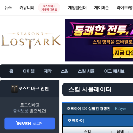
로스트아크
뉴스
커뮤니티
게임캘린더
게이머존
라이브/
기대평 이벤트
홈
아이템
제작
스킬
스킬 시뮬
아크 패시브
로스트아크 인벤
스킬 시뮬레이터
로그인하고
호크아이 300 섬멸전 경쟁전
Hiikyee
출석보상
받으세요!
호크아이
로그인
스킬
레벨