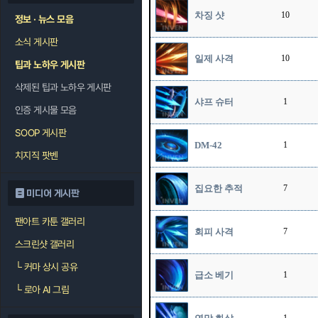
차징 샷
10
정보 · 뉴스 모음
소식 게시판
일제 사격
10
팁과 노하우 게시판
삭제된 팁과 노하우 게시판
샤프 슈터
1
인증 게시물 모음
SOOP 게시판
DM-42
1
치지직 팟벤
집요한 추적
7
미디어 게시판
팬아트 카툰 갤러리
회피 사격
7
스크린샷 갤러리
└
커마 상시 공유
급소 베기
1
└
로아 AI 그림