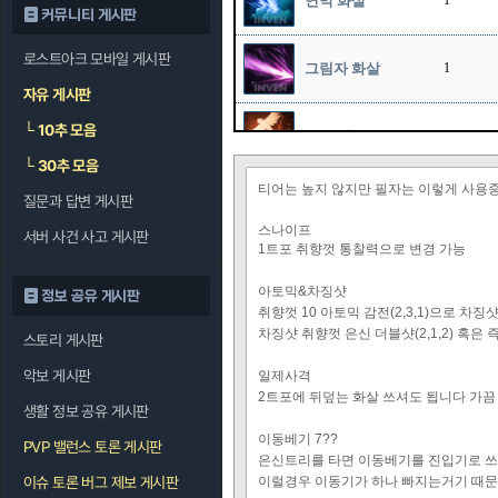
연막 화살
1
커뮤니티 게시판
로스트아크 모바일 게시판
그림자 화살
1
자유 게시판
└
10추 모음
호크 샷
1
└
30추 모음
티어는 높지 않지만 필자는 이렇게 사용중
질문과 답변 게시판
스나이프
10
스나이프
서버 사건 사고 게시판
1트포 취향껏 통찰력으로 변경 가능
아토믹&차징샷
정보 공유 게시판
취향껏 10 아토믹 감전(2,3,1)으로 
차징샷 취향껏 은신 더블샷(2,1,2) 혹은 즉
스토리 게시판
악보 게시판
일제사격
2트포에 뒤덮는 화살 쓰셔도 됩니다 가끔
생활 정보 공유 게시판
이동베기 7??
PVP 밸런스 토론 게시판
은신트리를 타면 이동베기를 진입기로 쓰
이슈 토론 버그 제보 게시판
이럴경우 이동기가 하나 빠지는거기 때문