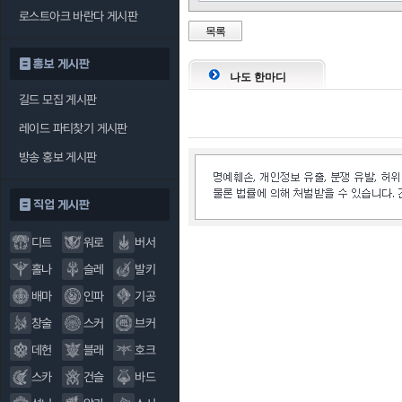
로스트아크 바란다 게시판
목록
홍보 게시판
나도 한마디
길드 모집 게시판
레이드 파티찾기 게시판
방송 홍보 게시판
직업 게시판
디트
워로
버서
홀나
슬레
발키
배마
인파
기공
창술
스커
브커
데헌
블래
호크
스카
건슬
바드