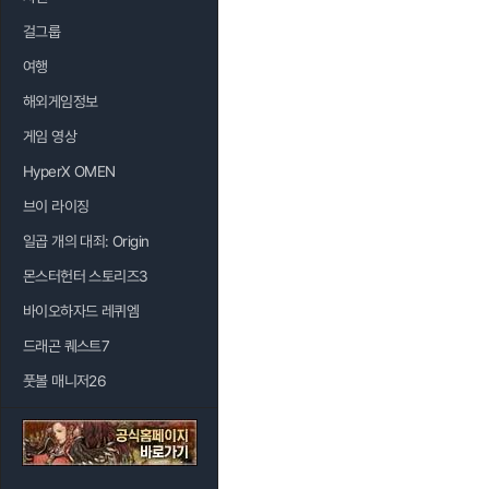
걸그룹
여행
해외게임정보
게임 영상
HyperX OMEN
브이 라이징
일곱 개의 대죄: Origin
몬스터헌터 스토리즈3
바이오하자드 레퀴엠
드래곤 퀘스트7
풋볼 매니저26