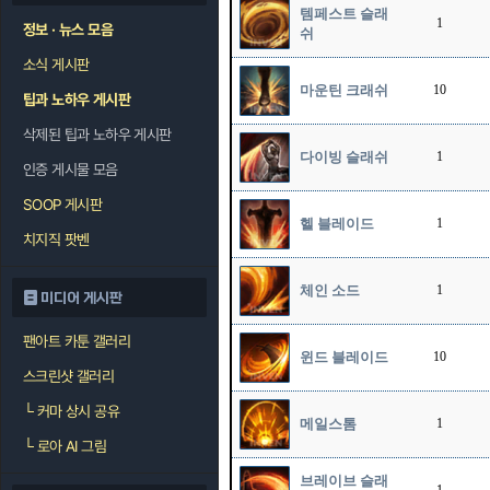
템페스트 슬래
1
정보 · 뉴스 모음
쉬
소식 게시판
마운틴 크래쉬
10
팁과 노하우 게시판
삭제된 팁과 노하우 게시판
다이빙 슬래쉬
1
인증 게시물 모음
SOOP 게시판
헬 블레이드
1
치지직 팟벤
체인 소드
1
미디어 게시판
팬아트 카툰 갤러리
윈드 블레이드
10
스크린샷 갤러리
└
커마 상시 공유
메일스톰
1
└
로아 AI 그림
브레이브 슬래