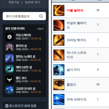
회원가입
ID/PW 찾기
더블 슬래쉬
10
어설트 블레이
7
드
로아 인벤 타이머
더보기
카오스게이트
09일 02:00
(-09:03:13)
크라임 해저드
1
환각의 섬
09일 02:00
(-09:03:13)
피니쉬 스트라
7
잠자는 노래의 섬
이크
09일 02:20
(-09:23:13)
에라스모의 섬
숄더 차지
4
09일 06:00
(-13:03:13)
필드 보스
09일 07:00
(-14:03:13)
휠윈드
10
고요한 안식의 섬
09일 09:00
(-16:03:13)
파워 브레이크
1
로스트아크 화제 집중