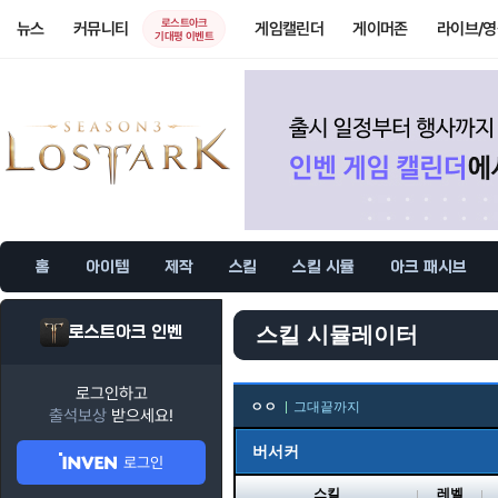
로스트아크
뉴스
커뮤니티
게임캘린더
게이머존
라이브/
기대평 이벤트
홈
아이템
제작
스킬
스킬 시뮬
아크 패시브
로스트아크 인벤
스킬 시뮬레이터
로그인하고
ㅇㅇ
그대끝까지
출석보상
받으세요!
버서커
로그인
스킬
레벨