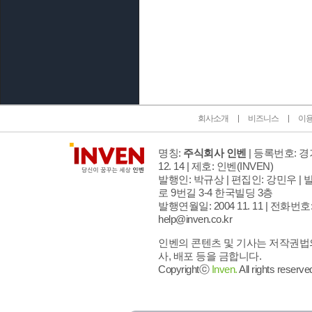
인벤 공식 미디어 파트너 및 제휴 파트너
회사소개
비즈니스
이
명칭:
주식회사 인벤
| 등록번호: 경기
12. 14 | 제호: 인벤
(INVEN)
발행인: 박규상 | 편집인: 강민우 |
발
로 9번길 3-4 한국빌딩 3층
발행연월일: 2004 11. 11 |
전화번호: 02
help@inven.co.kr
인벤의 콘텐츠 및 기사는 저작권법의
사, 배포 등을 금합니다.
Copyrightⓒ
Inven.
All rights reserve