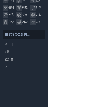
섬너
알카
소서
블레
데모
리퍼
소울
도화
기상
환수
가나
차원
(구) 자료와 정보
아바타
선원
호감도
카드