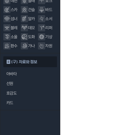
데헌
블래
호크
스카
건슬
바드
섬너
알카
소서
블레
데모
리퍼
소울
도화
기상
환수
가나
차원
(구) 자료와 정보
아바타
선원
호감도
카드