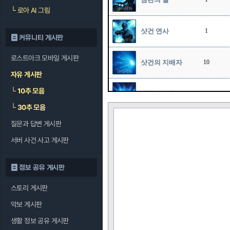
└
로아 AI 그림
샷건 연사
1
커뮤니티 게시판
로스트아크 모바일 게시판
샷건의 지배자
10
자유 게시판
└
10추 모음
최후의 만찬
10
└
30추 모음
스파이럴 플레
질문과 답변 게시판
1
임
서버 사건 사고 게시판
대재앙
1
정보 공유 게시판
스토리 게시판
원샷원킬
1
악보 게시판
조준 사격
1
생활 정보 공유 게시판