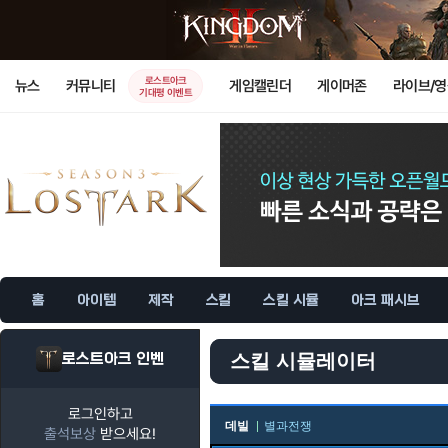
로스트아크
뉴스
커뮤니티
게임캘린더
게이머존
라이브/
기대평 이벤트
홈
아이템
제작
스킬
스킬 시뮬
아크 패시브
로스트아크 인벤
스킬 시뮬레이터
로그인하고
데빌
별과전쟁
출석보상
받으세요!