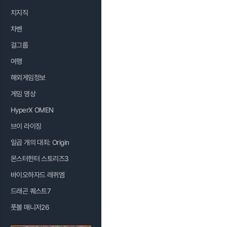
치지직
차벤
걸그룹
여행
해외게임정보
게임 영상
HyperX OMEN
브이 라이징
일곱 개의 대죄: Origin
몬스터헌터 스토리즈3
바이오하자드 레퀴엠
드래곤 퀘스트7
풋볼 매니저26