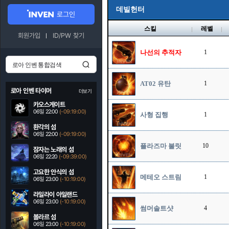
데빌헌터
로그인
스킬
레벨
회원가입
ID/PW 찾기
나선의 추적자
1
AT02 유탄
1
로아 인벤 타이머
더보기
카오스게이트
06일 22:00
(-09:18:59)
사형 집행
1
환각의 섬
06일 22:00
(-09:18:59)
플라즈마 불릿
10
잠자는 노래의 섬
06일 22:20
(-09:38:59)
고요한 안식의 섬
메테오 스트림
1
06일 23:00
(-10:18:59)
라일라이 아일랜드
06일 23:00
(-10:18:59)
썸머솔트샷
4
볼라르 섬
06일 23:00
(-10:18:59)