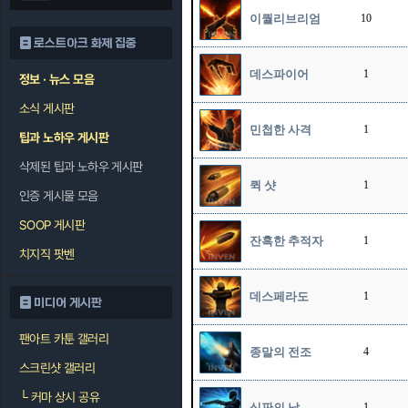
이퀄리브리엄
10
로스트아크 화제 집중
데스파이어
1
정보 · 뉴스 모음
소식 게시판
민첩한 사격
1
팁과 노하우 게시판
삭제된 팁과 노하우 게시판
퀵 샷
1
인증 게시물 모음
SOOP 게시판
잔혹한 추적자
1
치지직 팟벤
데스페라도
1
미디어 게시판
팬아트 카툰 갤러리
종말의 전조
4
스크린샷 갤러리
└
커마 상시 공유
심판의 날
1