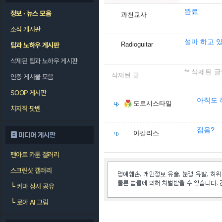
완료
정보 · 뉴스 모음
과천교사
소식 게시판
설마 하고 
Radioguitar
팁과 노하우 게시판
삭제된 팁과 노하우 게시판
** 삭제된 글
삭제된 글
인증 게시물 모음
SOOP 게시판
아직도 
도로시스타일
치지직 팟벤
접음?
아칼리스
미디어 게시판
팬아트 카툰 갤러리
스크린샷 갤러리
└
커마 상시 공유
└
로아 AI 그림