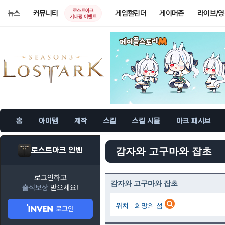
로스트아크
뉴스
커뮤니티
게임캘린더
게이머존
라이브/
기대평 이벤트
홈
아이템
제작
스킬
스킬 시뮬
아크 패시브
로스트아크 인벤
감자와 고구마와 잡초
로그인하고
감자와 고구마와 잡초
출석보상
받으세요!
위치
- 희망의 섬
로그인