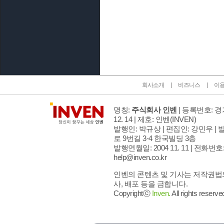
인벤 공식 미디어 파트너 및 제휴 파트너
회사소개
비즈니스
이
명칭:
주식회사 인벤
| 등록번호: 경기
12. 14 | 제호: 인벤
(INVEN)
발행인: 박규상 | 편집인: 강민우 |
발
로 9번길 3-4 한국빌딩 3층
발행연월일: 2004 11. 11 |
전화번호: 02
help@inven.co.kr
인벤의 콘텐츠 및 기사는 저작권법의
사, 배포 등을 금합니다.
Copyrightⓒ
Inven.
All rights reserve