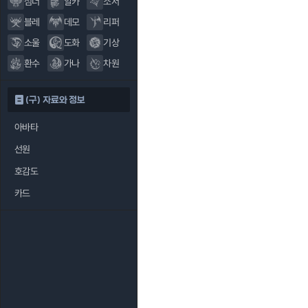
섬너
알카
소서
블레
데모
리퍼
소울
도화
기상
환수
가나
차원
(구) 자료와 정보
아바타
선원
호감도
카드