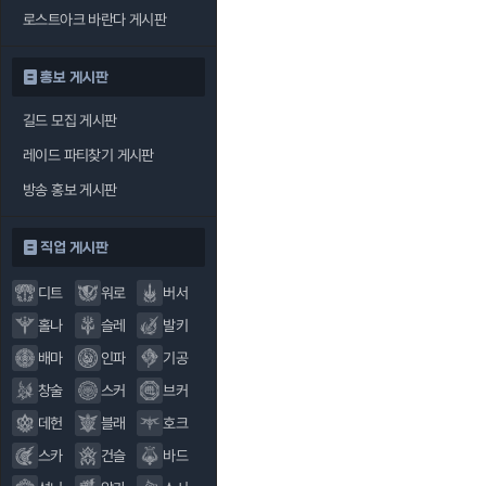
로스트아크 바란다 게시판
홍보 게시판
길드 모집 게시판
레이드 파티찾기 게시판
방송 홍보 게시판
직업 게시판
디트
워로
버서
홀나
슬레
발키
배마
인파
기공
창술
스커
브커
데헌
블래
호크
스카
건슬
바드