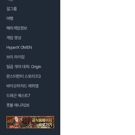
걸그룹
여행
해외게임정보
게임 영상
HyperX OMEN
브이 라이징
일곱 개의 대죄: Origin
몬스터헌터 스토리즈3
바이오하자드 레퀴엠
드래곤 퀘스트7
풋볼 매니저26