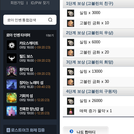
회원가입
ID/PW 찾기
1단계 보상 (고블린의 친구)
실링
x 3000
고블린 금화
x 10
2단계 보상 (고블린의 우상)
로아 인벤 타이머
더보기
실링
x 6000
카오스게이트
09일 16:00
(-09:20:22)
고블린 금화
x 20
필드 보스
09일 16:00
(-09:20:22)
3단계 보상 (고블린의 희망)
환각의 섬
실링
x 13000
09일 16:00
(-09:20:22)
고블린 금화
x 30
잠자는 노래의 섬
09일 16:20
(-09:40:22)
4단계 보상 (고블린의 구원자)
기회의 섬
09일 19:00
(-12:20:22)
실링
x 26000
잔혹한 장난감 섬
매력 증가 물약
x 1
09일 19:00
(-12:20:22)
로스트아크 화제 집중
나도 한마디