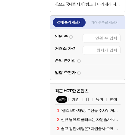
[또또 국내최저가] 빙그레 아카페라 디카페인 아메리카노 400ml x 20개
경매 손익 계산기
거래 수수료 계산기
인원 수
거래소 가격
손익 분기점
입찰 추천가
최근 HOT한 콘텐츠
로아
게임
IT
유머
연예
1
"생각보다 재밌네" 신규 주사위 게임 티카투카 호평
2
신규 남요즈 클래스는 차원술사! 6월 20일 로아온 썸머 정리
3
쉽고 강한 세팅은? 차원술사 주요 빌드와 스킬 코드