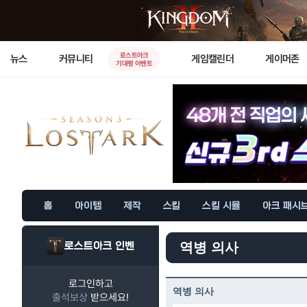
로스트아크
뉴스
커뮤니티
게임캘린더
게이머존
기대평 이벤트
홈
아이템
제작
스킬
스킬 시뮬
아크 패시
로스트아크 인벤
역병 의사
로그인하고
역병 의사
출석보상
받으세요!