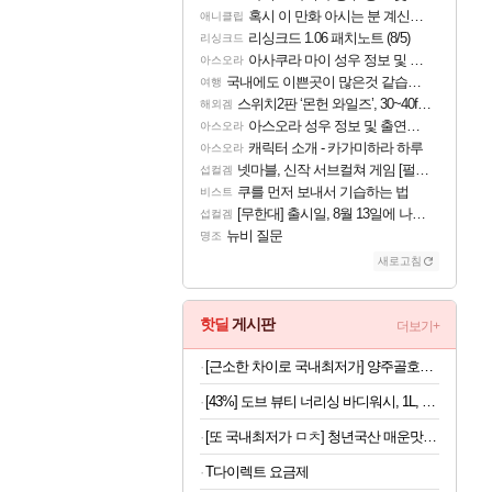
혹시 이 만화 아시는 분 계신가요
애니클립
리싱크드 1.06 패치노트 (8/5)
리싱크드
아사쿠라 마이 성우 정보 및 주요 필모
아스오라
국내에도 이쁜곳이 많은것 같습니다
여행
스위치2판 ‘몬헌 와일즈’, 30~40fps 목표 추정
해외겜
아스오라 성우 정보 및 출연작 모음
아스오라
캐릭터 소개 - 카가미하라 하루
아스오라
넷마블, 신작 서브컬쳐 게임 [펄 인 블루] 티저 사이트 오픈
섭컬겜
쿠를 먼저 보내서 기습하는 법
비스트
[무한대] 출시일, 8월 13일에 나오나
섭컬겜
뉴비 질문
명조
새로고침
핫딜
게시판
더보기+
[근소한 차이로 국내최저가] 양주골호랑떡 문어발소떡 1kg
[43%] 도브 뷰티 너리싱 바디워시, 1L, 2개
[또 국내최저가 ㅁㅊ] 청년국산 매운맛 굵은 고춧가루 1kg
T다이렉트 요금제