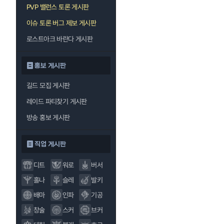
PVP 밸런스 토론 게시판
이슈 토론 버그 제보 게시판
로스트아크 바란다 게시판
홍보 게시판
길드 모집 게시판
레이드 파티찾기 게시판
방송 홍보 게시판
직업 게시판
디트
워로
버서
홀나
슬레
발키
배마
인파
기공
창술
스커
브커