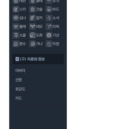
데헌
블래
호크
스카
건슬
바드
섬너
알카
소서
블레
데모
리퍼
소울
도화
기상
환수
가나
차원
(구) 자료와 정보
아바타
선원
호감도
카드