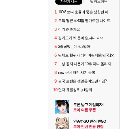
자유게시판
팁과노하우
1
100:8 보다 효율이 좋은 상향된 아제나 ㄷㄷ
2
로펙 평균 5943점 벨가르딘 나이트메어 1관 클리어
3
이거 최촌가요
4
경기도가 왜 돈이 없냐니 ㅇㅇ...
5
2줄남았는데 씨2발아
6
단체로 혈귀가 되어버린 대한민국.jpg
7
보상 공지 나온거 10추 하니 올리자
8
new 서버 터진 시기 목록
9
결국 로벤은 겜알못이였던거임?
10
먼저 유물칭호 get할게
쿠폰 받고 게임하자!
로아 여름 쿠폰
인증하GO 인장 받GO
로아 인벤 전용 인장