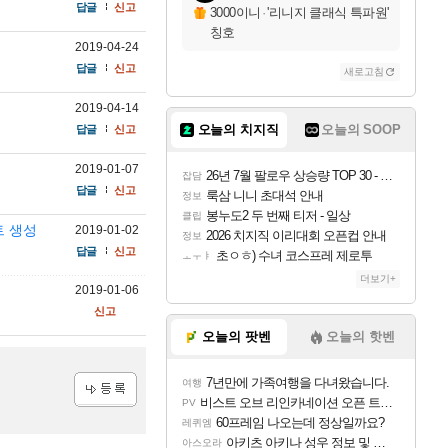
답글
신고
3000이니
·
'리니지 클래식 특파원'
칭호
2019-04-24
답글
신고
새로고침
2019-04-14
오늘의 치지직
오늘의 SOOP
답글
신고
2019-01-07
26년 7월 팔로우 상승량 TOP 30 - 월간 치지직
잡담
답글
신고
룩삼 니니 초대석 안내
정보
봉누도2 두 번째 티저 - 일상
클립
트 생성
2019-01-02
2026 치지직 이리대회 오픈컵 안내
정보
답글
신고
초ㅇㅎ) 수녀 코스프레 제로투
ㅗㅜㅑ
더보기+
2019-01-06
신고
오늘의 팟벤
오늘의 핫벤
7년만에 가족여행을 다녀왔습니다.
여행
비스트 오브 리인카네이션 오픈 트레일러
PV
등록
60프레임 나오는데 정상일까요?
레퀴엠
아키츠 아키나 성우 정보 및 주요 필모
아스오라