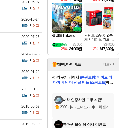
40%
31,200원
40%
27,600원
2021-05-02
Overdrive Deluxe Edi
tion
답글
신고
2020-10-24
답글
신고
팰월드 Palworld
닌텐도 스위치 2 본
2020-07-25
체 + 마리오 카트 월
답글
신고
드 + 포켓몬 포코피
5%
32,000
834,000
아 번들
25%
24,000원
2%
817,320원
2020-05-25
답글
신고
혜택.아이마트
더보기+
2020-01-21
아기쿠키
님께서
(본편포함) 데이브 더
답글
신고
다이버 인 더 정글 번들 (스팀코드)
에
미오몬도
당첨되셨습니다.
eksxo
칠부
설레임v
어느덧
동작그만
영웅97
우는무
유리별
나무아래쉼터
달빛아이
밍끼
해무
스태지
안드레아
어느날
꺽다리아조씨
농업코코
꾸링내
님께서
님께서
님께서
님께서
님께서
님께서
님께서
님께서
님께서
님께서
님께서
님께서
님께서
님께서
님께서
님께서
님께서
네이버페이 1만원
로블록스 기프트카드
엘든 링 밤의 통치자
님께서
님께서
디스코 엘리시움 최종판
엘든 링 밤의 통치자
네이버페이 1만원
로블록스 기프트카드
(본편포함) 데이브 더
네이버페이 1만원
로블록스 기프트카드
인투 더 브리치
로블록스 기프트카드
엘든 링 밤의 통치자
(본편포함) 데이브 더
드래곤 퀘스트 XI S
파이어걸 핵 앤
몬스터 헌터 라이즈 +
로블록스
로블록스
2019-10-11
디럭스 에디션 (스팀코드)
(스팀코드)
교환권
1만원권
디럭스 에디션 (스팀코드)
다이버 인 더 정글 번들 (스팀코드)
(스팀코드)
교환권
1만원권
기프트카드 1만 5천원권
지나간 시간을 찾아서 데피니티브
2만원권
디럭스 에디션 (스팀코드)
다이버 인 더 정글 번들 (스팀코드)
스플래시 레스큐 DX (스팀코드)
교환권
기프트카드 1만원권
선브레이크 (스팀코드)
8천원권
에 당첨되셨습니다.
에 당첨되셨습니다.
에 당첨되셨습니다.
에 당첨되셨습니다.
에 당첨되셨습니다.
를 교환.
를 교환.
에 당첨되셨습니다.
에 당첨되셨습니다.
에
를 교환.
를 교환.
에
에
에
에
에
에
답글
신고
당첨되셨습니다.
당첨되셨습니다.
당첨되셨습니다.
에디션 (스팀코드)
당첨되셨습니다.
당첨되셨습니다.
당첨되셨습니다.
당첨되셨습니다.
를 교환.
내차 인증하면 모두 지급!
2019-09-03
2000이니
·
오너드라이버 차벤러
답글
신고
2019-08-19
특파원 모집 외 상시 이벤트