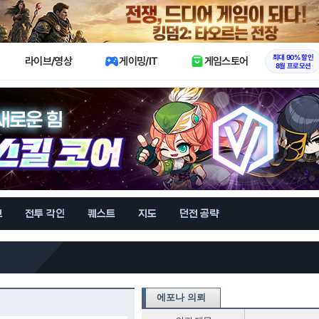
X
최대 90% 할인
라이브/영상
게이밍/IT
게임스토어
8월 프로모션
브
전투 각인
퀘스트
지도
던전 공략
에포나 의뢰