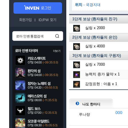
위치
- 국경지대
로그인
1단계 보상 (환자들의 친구)
회원가입
ID/PW 찾기
실링
x 2000
2단계 보상 (환자들의 은인)
실링
x 4000
로아 인벤 타이머
더보기
3단계 보상 (환자들의 구원자)
카오스게이트
07일 04:00
(-09:35:52)
실링
x 7000
환각의 섬
능력치 증가 물약
x 1
07일 04:00
(-09:35:52)
잠자는 노래의 섬
감정표현 : 아픔
x 1
07일 04:20
(-09:55:52)
에라스모의 섬
07일 06:00
(-11:35:52)
나도 한마디
필드 보스
000
07일 07:00
(-12:35:52)
루나량
모코콩 아일랜드
07일 09:30
(-15:05:52)