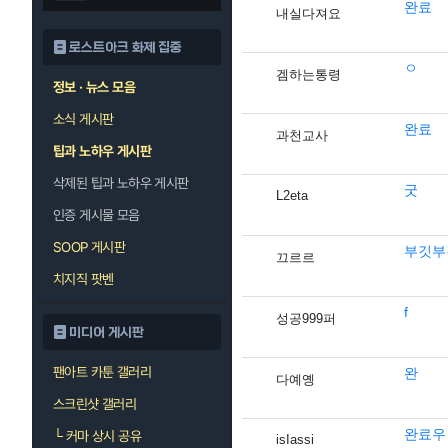
완료
내실다져요
로스트아크 화제 집중
ㅇ
겜하는통령
정보 · 뉴스 모음
소식 게시판
완료
과천교사
팁과 노하우 게시판
삭제된 팁과 노하우 게시판
굿
L2eta
인증 게시물 모음
SOOP 게시판
부깃부
끄르르
치지직 팟벤
f
성공999퍼
미디어 게시판
팬아트 카툰 갤러리
완
다예옝
스크린샷 갤러리
완료우
└
커마 상시 공유
isIassi