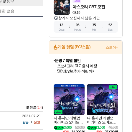
수행 횟수
모집
아스오라 CBT 모집
제한 없음
08.19
참가자 모집까지 남은 기간
12
05
35
51
Days
Hours
Min
Sec
게임 핫딜 (PC/스팀)
스토어+
문명 7 특별 할인!
조선&고려 DLC 출시 예정
50%할인&추가 적립까지!
인벤게임즈 8월 특별 할인!
드래곤소드: 어웨이크닝 입점!
귀무자: 검의 길 예약 판매 중!
비스트 오브 리인카네이션 정식 출시!
커세어 코브 출시 기념 할인!
더 렐릭 퍼스트 가디언 정식 출시
베데스다 40주년 기념 할인 중!
마블 투혼 파이팅 소울즈 예약 판매 중!
캡콤 프렌차이즈 할인 진행 중!
캡콤 일부 상품 상시 할인
스타워즈 은하계 레이서
로블록스 기프트 카드 공식 입점
인기 퍼블리셔 모음!
스팀으로 만나는 드래곤소드!
10% 할인과
게임프릭 신작 IP
해적'섬'을 발전시키자!
설화x하드코어 액션!
베데스다의 명작들을
마블 히어로 총 출동&화려한 격투!
몬헌, 바하 등 인기 IP를
몬헌 와일즈 & 드래곤즈 도그마2
인벤게임즈에서 10% 추가 적립
Robux를 가장 안전하고
최대 90% 할인가를 만나보세요!
네이버혜택과 함께 만나보세요!
이니&베니 혜택까지!
네이버 혜택가와 함께 예약하세요!
할인&네이버혜택으로 만나보세요!
네이버페이 혜택과 만나보세요!
40주년 프로모션으로 만나보세요!
네이버 포인트 혜택까지!
할인가에 만나보세요!
일부 에디션 상시 할인!
혜택으로 예약 판매 중
편안하게 충전하세요
코멘트(
14
)
2021-07-21
나 혼자만 레벨업
나 혼자만 레벨업
어라이즈 오버드라
어라이즈 오버드라
답글
신고
이브 디럭스 에디션
이브 Solo Leveling A
3,000
52,000
3,000
46,000
Solo Leveling Arise
rise