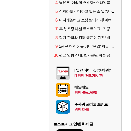
4
남요즈, 어떻게 꾸밀까? 스타일북 인기 차원술사 커스터마이즈
5
성자라도 상대하고 있는 줄 알았나? 벨가르딘 이모저모
6
미니게임하고 보상 받아가자! 마하라카 썸머 캠프 할 일은?
7
후속 조정 나선 로스트아크...기공사, 차원술사 하향
8
잡기 관리와 전원 생존이 관건! 벨가르딘 유물 칭호 획득방법 정리
9
2관문 깨면 신규 장비 ‘완갑’ 지급! 그림자 레이드 벨가르딘 공개
10
평균 연령 20대, 벨가르딘 퍼클 공대 '영로티'를 만나다
PC 견적이 궁금하다면?
IT인벤 견적게시판
매일매일,
인벤 출석체크!
주사위 굴리고 포인트!
인벤 마블
로스트아크 인벤 화제글