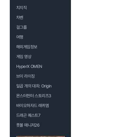
치지직
차벤
걸그룹
여행
해외게임정보
게임 영상
HyperX OMEN
브이 라이징
일곱 개의 대죄: Origin
몬스터헌터 스토리즈3
바이오하자드 레퀴엠
드래곤 퀘스트7
풋볼 매니저26