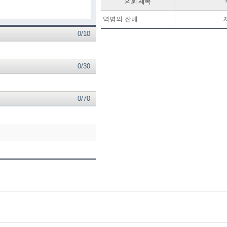
의뢰 제목
역병의 잔해
0/10
0/30
0/70