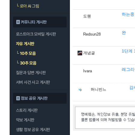
└
로아 AI 그림
하는중
도웬
커뮤니티 게시판
완
로스트아크 모바일 게시판
Redsun28
자유 게시판
1단계 1
개념글
└
10추 모음
└
30추 모음
레그리
Ivara
질문과 답변 게시판
서버 사건 사고 게시판
감
허니빈느
정보 공유 게시판
스토리 게시판
악보 게시판
생활 정보 공유 게시판