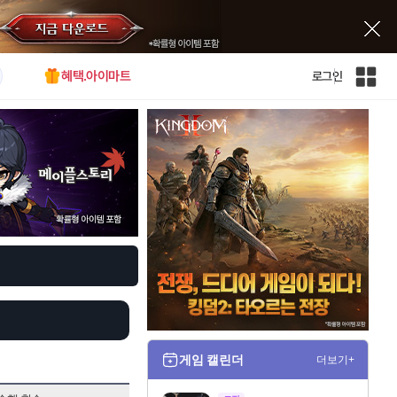
혜택.아이마트
로그인
인
벤
전
체
사
이
트
맵
게임 캘린더
더보기+