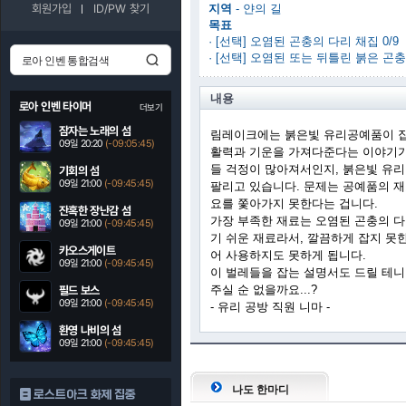
회원가입
ID/PW 찾기
지역
- 얀의 길
목표
· [선택] 오염된 곤충의 다리 채집 0/9
· [선택] 오염된 또는 뒤틀린 붉은 곤충
내용
로아 인벤 타이머
더보기
잠자는 노래의 섬
림레이크에는 붉은빛 유리공예품이 
09일 20:20
(-09:05:44)
활력과 기운을 가져다준다는 이야기가 
들 걱정이 많아져서인지, 붉은빛 유
기회의 섬
09일 21:00
(-09:45:44)
팔리고 있습니다. 문제는 공예품의 재
요를 쫓아가지 못한다는 겁니다.
잔혹한 장난감 섬
가장 부족한 재료는 오염된 곤충의 다
09일 21:00
(-09:45:44)
기 쉬운 재료라서, 깔끔하게 잡지 못
카오스게이트
어 사용하지도 못하게 됩니다.
09일 21:00
(-09:45:44)
이 벌레들을 잡는 설명서도 드릴 테니
주실 순 없을까요...?
필드 보스
09일 21:00
(-09:45:44)
- 유리 공방 직원 니마 -
환영 나비의 섬
09일 21:00
(-09:45:44)
나도 한마디
로스트아크 화제 집중