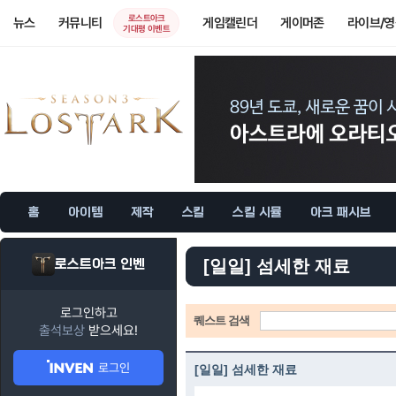
로스트아크
뉴스
커뮤니티
게임캘린더
게이머존
라이브/
기대평 이벤트
홈
아이템
제작
스킬
스킬 시뮬
아크 패시브
로스트아크 인벤
[일일] 섬세한 재료
로그인하고
퀘스트 검색
출석보상
받으세요!
로그인
[일일] 섬세한 재료