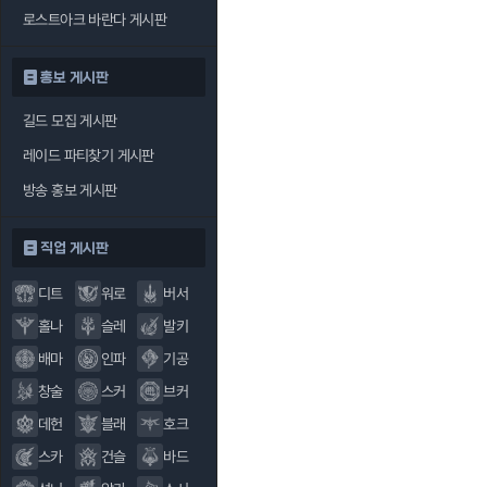
로스트아크 바란다 게시판
홍보 게시판
길드 모집 게시판
레이드 파티찾기 게시판
방송 홍보 게시판
직업 게시판
디트
워로
버서
홀나
슬레
발키
배마
인파
기공
창술
스커
브커
데헌
블래
호크
스카
건슬
바드