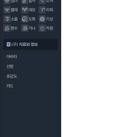
섬너
알카
소서
블레
데모
리퍼
소울
도화
기상
환수
가나
차원
(구) 자료와 정보
아바타
선원
호감도
카드