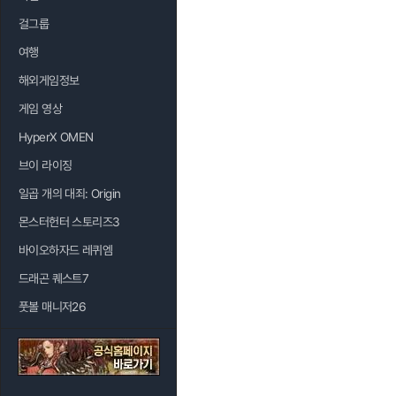
걸그룹
여행
해외게임정보
게임 영상
HyperX OMEN
브이 라이징
일곱 개의 대죄: Origin
몬스터헌터 스토리즈3
바이오하자드 레퀴엠
드래곤 퀘스트7
풋볼 매니저26