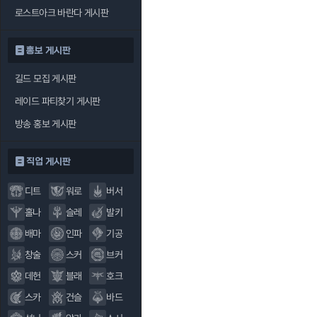
로스트아크 바란다 게시판
홍보 게시판
길드 모집 게시판
레이드 파티찾기 게시판
방송 홍보 게시판
직업 게시판
디트
워로
버서
홀나
슬레
발키
배마
인파
기공
창술
스커
브커
데헌
블래
호크
스카
건슬
바드