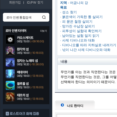
회원가입
ID/PW 찾기
지역
- 어금니의 강
목표
· 성소 찾기
· 붉은색이 가득한 통 살피기
· 피 묻은 철창 살피기
· 망가진 수납장 살피기
로아 인벤 타이머
· 피투성이 실험대 확인하기
더보기
· 남아있는 실험 일지 읽기
카오스게이트
· 사제 디비니오와 대화
08일 15:00
(-09:15:59)
· 디비니오를 따라 지하실로 내려가기
환각의 섬
· 넋이 나간 사제 디비니오와 대화
08일 16:00
(-10:15:59)
잠자는 노래의 섬
내용
08일 16:20
(-10:35:59)
무언가를 아는 것과 직면한다는 것은 
메데이아
08일 19:00
(-13:15:59)
무언가를 직면한다는 것은, 그를 어
선택해야 한다는 의미이기 때문이다.
블루홀 섬
08일 19:00
(-13:15:59)
태초의 섬
08일 19:00
(-13:15:59)
나도 한마디
로스트아크 화제 집중