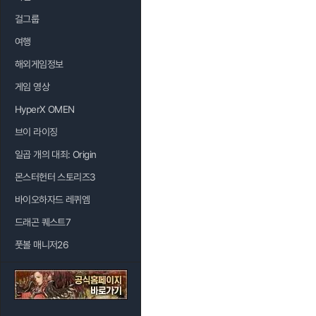
걸그룹
여행
해외게임정보
게임 영상
HyperX OMEN
브이 라이징
일곱 개의 대죄: Origin
몬스터헌터 스토리즈3
바이오하자드 레퀴엠
드래곤 퀘스트7
풋볼 매니저26