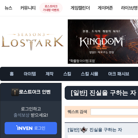
로스트아크
뉴스
커뮤니티
게임캘린더
게이머존
라이브/
기대평 이벤트
홈
아이템
제작
스킬
스킬 시뮬
아크 패시브
로스트아크 인벤
[일반] 진실을 구하는 자
로그인하고
퀘스트 검색
출석보상
받으세요!
로그인
[일반]
진실을 구하는 자