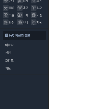
섬너
알카
소서
블레
데모
리퍼
소울
도화
기상
환수
가나
차원
(구) 자료와 정보
아바타
선원
호감도
카드