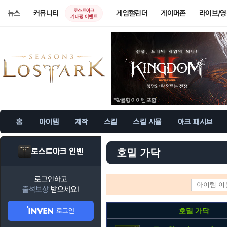
로스트아크
뉴스
커뮤니티
게임캘린더
게이머존
라이브/
기대평 이벤트
홈
아이템
제작
스킬
스킬 시뮬
아크 패시브
로스트아크 인벤
호밀 가닥
로그인하고
출석보상
받으세요!
로그인
호밀 가닥