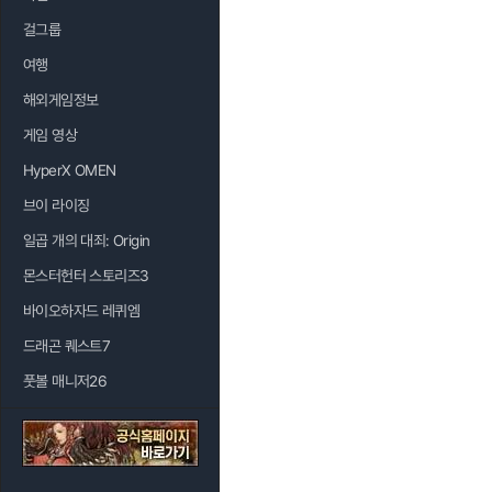
걸그룹
여행
해외게임정보
게임 영상
HyperX OMEN
브이 라이징
일곱 개의 대죄: Origin
몬스터헌터 스토리즈3
바이오하자드 레퀴엠
드래곤 퀘스트7
풋볼 매니저26