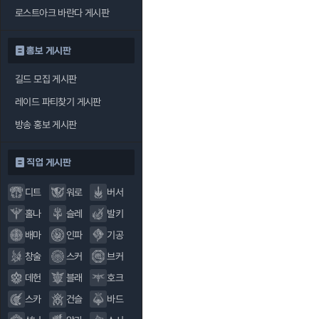
로스트아크 바란다 게시판
홍보 게시판
길드 모집 게시판
레이드 파티찾기 게시판
방송 홍보 게시판
직업 게시판
디트
워로
버서
홀나
슬레
발키
배마
인파
기공
창술
스커
브커
데헌
블래
호크
스카
건슬
바드