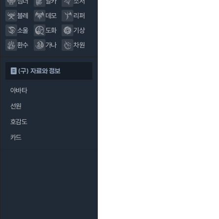
섬너
알카
소서
블레
데모
리퍼
소울
도화
기상
환수
가나
차원
(구) 자료와 정보
아바타
선원
호감도
카드