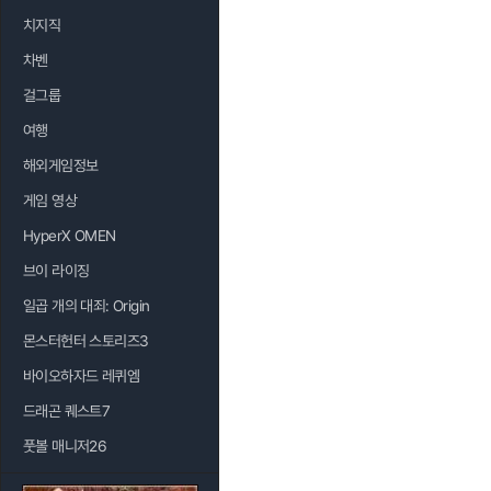
치지직
차벤
걸그룹
여행
해외게임정보
게임 영상
HyperX OMEN
브이 라이징
일곱 개의 대죄: Origin
몬스터헌터 스토리즈3
바이오하자드 레퀴엠
드래곤 퀘스트7
풋볼 매니저26