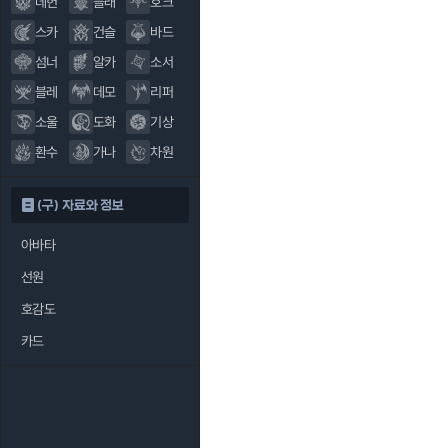
데헌
블래
호크
스카
건슬
바드
섬너
알카
소서
블레
데모
리퍼
소울
도화
기상
환수
가나
차원
(구) 자료와 정보
아바타
선원
호감도
카드