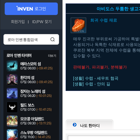
로그인
아비도스 두툼한 생고
희귀
수렵 재료
회원가입
ID/PW 찾기
매우 진귀한 부위로써 가공하여 특별
사용되거나 독특한 식재료로 사용되는
쿠르잔 북부 지역 전체에 수렵을 통
로아 인벤 타이머
입수할 수 있다.
더보기
에라스모의 섬
판매불가
,
파괴불가
,
분해불가
07일 06:00
(-09:41:24)
환각의 섬
[생활] 수렵 - 세우트 협곡
07일 06:00
(-09:41:24)
[생활] 수렵 - 얀의 길
잠자는 노래의 섬
07일 06:20
(-10:01:24)
필드 보스
07일 07:00
(-10:41:24)
모코콩 아일랜드
07일 09:30
(-13:11:24)
나도 한마디
스노우팡 아일랜드
07일 11:00
(-14:41:24)