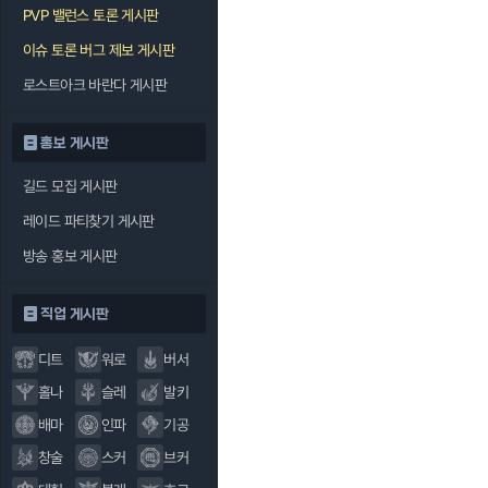
PVP 밸런스 토론 게시판
이슈 토론 버그 제보 게시판
로스트아크 바란다 게시판
홍보 게시판
길드 모집 게시판
레이드 파티찾기 게시판
방송 홍보 게시판
직업 게시판
디트
워로
버서
홀나
슬레
발키
배마
인파
기공
창술
스커
브커