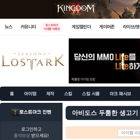
로스트아크
뉴스
커뮤니티
게임캘린더
게이머존
라이브/
기대평 이벤트
홈
아이템
제작
스킬
스킬 시뮬
아크 패시브
로스트아크 인벤
아비도스 두툼한 생고기
로그인하고
출석보상
받으세요!