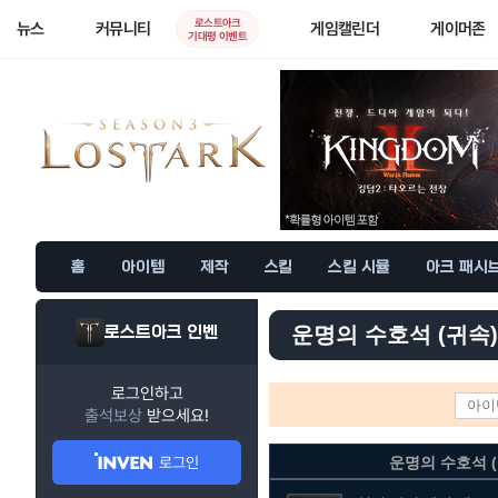
로스트아크
뉴스
커뮤니티
게임캘린더
게이머존
기대평 이벤트
홈
아이템
제작
스킬
스킬 시뮬
아크 패시
로스트아크 인벤
운명의 수호석 (귀속)
로그인하고
출석보상
받으세요!
로그인
운명의 수호석 (