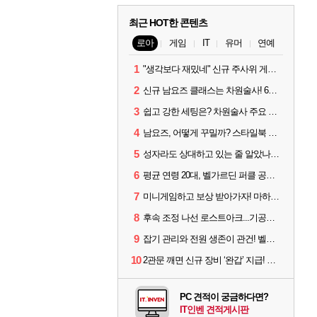
최근 HOT한 콘텐츠
로아
게임
IT
유머
연예
1
"생각보다 재밌네" 신규 주사위 게임 티카투카 호평
2
신규 남요즈 클래스는 차원술사! 6월 20일 로아온 썸머 정리
3
쉽고 강한 세팅은? 차원술사 주요 빌드와 스킬 코드
4
남요즈, 어떻게 꾸밀까? 스타일북 인기 차원술사 커스터마이즈
5
성자라도 상대하고 있는 줄 알았나? 벨가르딘 이모저모
6
평균 연령 20대, 벨가르딘 퍼클 공대 '영로티'를 만나다
7
미니게임하고 보상 받아가자! 마하라카 썸머 캠프 할 일은?
8
후속 조정 나선 로스트아크...기공사, 차원술사 하향
9
잡기 관리와 전원 생존이 관건! 벨가르딘 유물 칭호 획득방법 정리
10
2관문 깨면 신규 장비 ‘완갑’ 지급! 그림자 레이드 벨가르딘 공개
PC 견적이 궁금하다면?
IT인벤 견적게시판