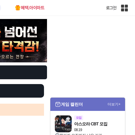
혜택.아이마트
로그인
인
벤
전
체
사
이
트
맵
게임 캘린더
더보기+
모집
아스오라 CBT 모집
08.19