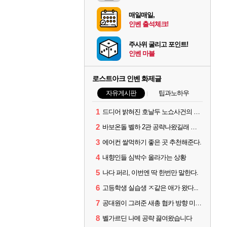
매일매일,
인벤 출석체크!
주사위 굴리고 포인트!
인벤 마블
로스트아크 인벤 화제글
자유게시판
팁과노하우
1
드디어 밝혀진 호날두 노쇼사건의 진실 ㅁㅊㄷㄷㄷㄷ
2
바보온돌 벨하 2관 공략나왔길래 보는데
3
에어컨 쌀먹하기 좋은 곳 추천해준다.
4
내향인들 심박수 올라가는 상황
5
나다 퍼리, 이번엔 딱 한번만 말한다.
6
고등학생 실습생 ㅈ같은 애가 왔다...
7
공대원이 그려준 새총 협카 방향 미리 아는법
8
벨가르딘 나메 공략 끓여왔습니다