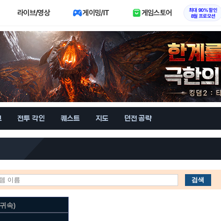
최대 90% 할인
라이브/영상
게이밍/IT
게임스토어
8월 프로모션
브
전투 각인
퀘스트
지도
던전 공략
검색
귀속)