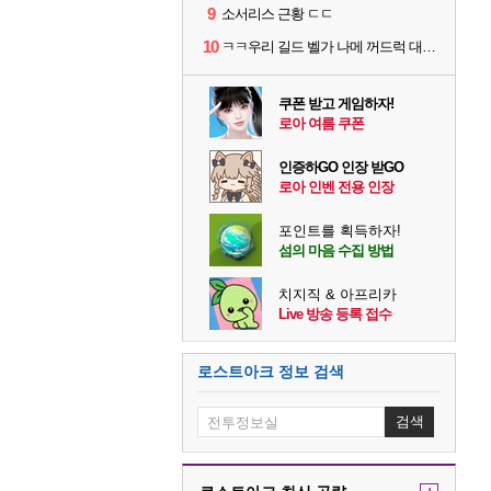
9
소서리스 근황 ㄷㄷ
10
ㅋㅋ우리 길드 벨가 나메 꺼드럭 대다가 싸움났다
쿠폰 받고 게임하자!
로아 여름 쿠폰
인증하GO 인장 받GO
로아 인벤 전용 인장
포인트를 획득하자!
섬의 마음 수집 방법
치지직 & 아프리카
Live 방송 등록 접수
로스트아크 정보 검색
검색