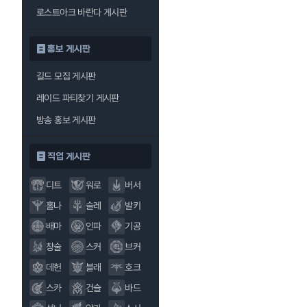
로스트아크 바란다 게시판
홍보 게시판
길드 모집 게시판
레이드 파티찾기 게시판
방송 홍보 게시판
직업 게시판
디트
워로
버서
홀나
슬레
발키
배마
인파
기공
창술
스커
브커
데헌
블래
호크
스카
건슬
바드