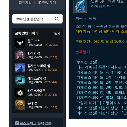
일반
장비 재련 재료
회원가입
ID/PW 찾기
아이템 티어 4
획득 시 귀속
조화의 힘이 응축된 찬란한 보석
거래가능 아이템 보다 먼저 소
로아 인벤 타이머
더보기
필드 보스
구매조건 : 아이템 레벨 1640이
08일 03:00
(-09:37:43)
분해불가
환각의 섬
08일 04:00
(-10:37:43)
[쿠르잔 전선]
잠자는 노래의 섬
[에픽 레이드] 폭풍의 지휘관,
08일 04:20
(-10:57:43)
[카제로스 레이드] 서막 : 붉어진
[카제로스 레이드] 1막 : 대지
에라스모의 섬
[카제로스 레이드] 2막 : 부유
08일 06:00
(-12:37:43)
[카제로스 레이드] 3막 : 칠흑,
카오스게이트
[카제로스 레이드] 4막 : 파멸의
08일 07:00
(-13:37:43)
[카제로스 레이드] 종막 : 최후의
[그림자 레이드] 고통의 마녀, 세
몬테 섬
08일 09:00
(-15:37:43)
[어비스 던전] 지평의 성당 - 1
[어비스 던전] 지평의 성당 - 2
로스트아크 화제 집중