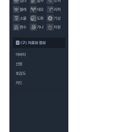
섬너
알카
소서
블레
데모
리퍼
소울
도화
기상
환수
가나
차원
(구) 자료와 정보
아바타
선원
호감도
카드