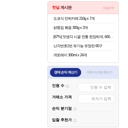
핫딜
게시판
더보기+
도쿄식 민찌카레 210g x 7개
닭똥집 볶음 300g x 3개
[67%] 맛생각 시골 전통 된장찌개, 600g, 5개
난각번호1번 유기농 유정란 60구
게토레이 300ml x 24개
경매 손익 계산기
거래 수수료 계산기
인원 수
거래소 가격
손익 분기점
입찰 추천가