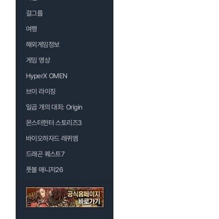
걸그룹
여행
해외게임정보
게임 영상
HyperX OMEN
브이 라이징
일곱 개의 대죄: Origin
몬스터헌터 스토리즈3
바이오하자드 레퀴엠
드래곤 퀘스트7
풋볼 매니저26