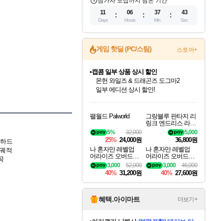
참가자 모집까지 남은 기간
11
06
37
42
Days
Hours
Min
Sec
게임 핫딜 (PC/스팀)
스토어+
스타워즈 은하계 레이서
인벤게임즈에서 10% 추가 적립
혜택으로 예약 판매 중
인벤게임즈 8월 특별 할인!
드래곤소드: 어웨이크닝 입점!
문명 7 특별 할인!
마블 투혼 파이팅 소울즈 정식출시!
귀무자: 검의 길 예약 판매 중!
비스트 오브 리인카네이션 정식 출시!
커세어 코브 출시 기념 할인!
더 렐릭 퍼스트 가디언 정식 출시
베데스다 40주년 기념 할인 중!
캡콤 프렌차이즈 할인 진행 중!
캡콤 일부 상품 상시 할인
로블록스 기프트 카드 공식 입점
인기 퍼블리셔 모음!
스팀으로 만나는 드래곤소드!
조선&고려 DLC 출시 예정
마블 히어로 총 출동&화려한 격투!
10% 할인과
게임프릭 신작 IP
해적'섬'을 발전시키자!
설화x하드코어 액션!
베데스다의 명작들을
몬헌, 바하 등 인기 IP를
몬헌 와일즈 & 드래곤즈 도그마2
Robux를 가장 안전하고
팰월드 Palworld
그랑블루 판타지 리
최대 90% 할인가를 만나보세요!
네이버혜택과 함께 만나보세요!
50%할인&추가 적립까지!
네이버 포인트 혜택까지!
이니&베니 혜택까지!
네이버 혜택가와 함께 예약하세요!
할인&네이버혜택으로 만나보세요!
네이버페이 혜택과 만나보세요!
40주년 프로모션으로 만나보세요!
할인가에 만나보세요!
일부 에디션 상시 할인!
편안하게 충전하세요
링크 엔드리스 라그
나로크 업그레이드
5%
32,000
5,000
킷 Granblue Fantasy
25%
24,000원
36,800원
 하드
Relink Endless Ragn
나 혼자만 레벨업
나 혼자만 레벨업
 궤적
arok Upgrade Kit DL
어라이즈 오버드라
어라이즈 오버드라
C
곡
이브 디럭스 에디션
이브 Solo Leveling A
3,000
52,000
3,000
46,000
Solo Leveling Arise
rise
40%
31,200원
40%
27,600원
Overdrive Deluxe Edi
tion
혜택.아이마트
더보기+