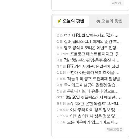
더보기+
오늘의 팟벤
오늘의 핫벤
여기서 R1 뭘 말하는거고 R2가 뭘말하는걸까요?
명조
실버 팰리스 CBT 화제의 순간·후기 모음
실팰
명조 공식 이모티콘 이벤트 진행해봤습니다! 참여부터 추첨까지????
명조
프롤로그 테스트를 마치고.. (feat. 리아)
리밋제로
7월~8월 부산-단양-충주-울진 다녀왔어요~
여행
FF7 외전 세계관, 완결편에 집결
해외겜
무한대 아난타가 넷이즈 어플 달력에 일정 등록
섭컬겜
'하늘 위의 공포' 도전과제 달성법
비스트
국내에도 이쁜곳이 많은것 같습니다
여행
무한대 아난타 유출과 앞으로의 예상 (루머)
섭컬겜
8월 28일 넷플릭스에서 예고편 공개 예정
GTA6
스위치2판 ‘몬헌 와일즈’, 30~40fps 목표 추정
해외겜
아사쿠라 마이 성우 정보 및 주요 필모
아스오라
아키츠 아키나 성우 정보 및 주요 필모
아스오라
모든 바우에라 업그레이드 아이템 획득 위치 공략 (89개)
비스트
새로고침