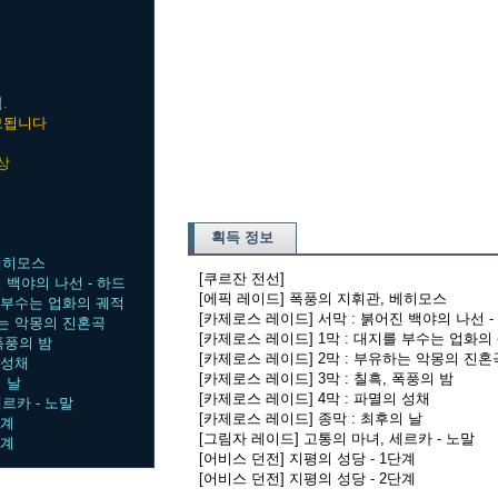
.
모됩니다
상
획득 정보
 베히모스
[쿠르잔 전선]
 백야의 나선 - 하드
[에픽 레이드] 폭풍의 지휘관, 베히모스
를 부수는 업화의 궤적
[카제로스 레이드] 서막 : 붉어진 백야의 나선 -
하는 악몽의 진혼곡
[카제로스 레이드] 1막 : 대지를 부수는 업화의
 폭풍의 밤
[카제로스 레이드] 2막 : 부유하는 악몽의 진혼
 성채
[카제로스 레이드] 3막 : 칠흑, 폭풍의 밤
 날
[카제로스 레이드] 4막 : 파멸의 성채
르카 - 노말
[카제로스 레이드] 종막 : 최후의 날
단계
[그림자 레이드] 고통의 마녀, 세르카 - 노말
단계
[어비스 던전] 지평의 성당 - 1단계
[어비스 던전] 지평의 성당 - 2단계