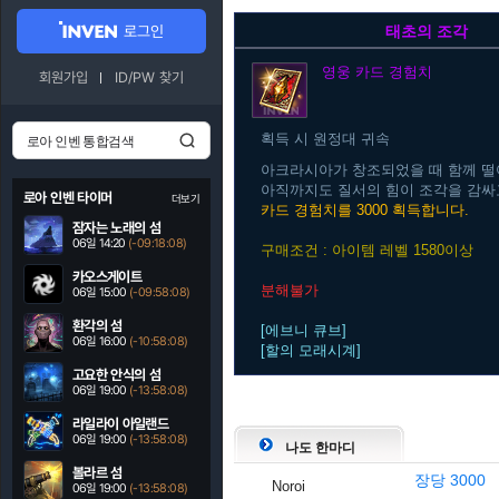
로그인
태초의 조각
영웅
카드 경험치
회원가입
ID/PW 찾기
획득 시 원정대 귀속
아크라시아가 창조되었을 때 함께 
아직까지도 질서의 힘이 조각을 감싸
로아 인벤 타이머
더보기
카드 경험치를 3000 획득합니다.
잠자는 노래의 섬
06일 14:20
(-09:18:07)
구매조건 : 아이템 레벨 1580이상
카오스게이트
분해불가
06일 15:00
(-09:58:07)
환각의 섬
[에브니 큐브]
06일 16:00
(-10:58:07)
[할의 모래시계]
고요한 안식의 섬
06일 19:00
(-13:58:07)
라일라이 아일랜드
06일 19:00
(-13:58:07)
나도 한마디
볼라르 섬
장당 3000
Noroi
06일 19:00
(-13:58:07)