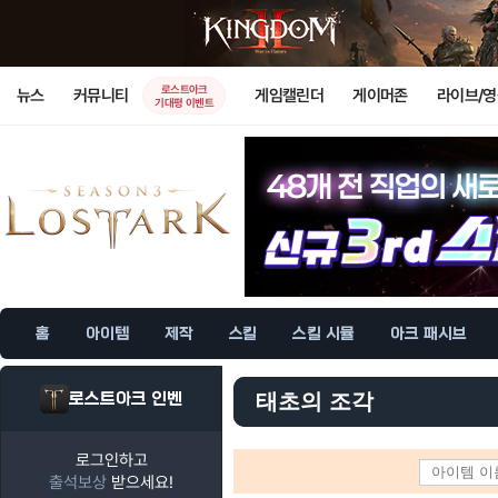
로스트아크
뉴스
커뮤니티
게임캘린더
게이머존
라이브/
기대평 이벤트
홈
아이템
제작
스킬
스킬 시뮬
아크 패시브
로스트아크 인벤
태초의 조각
로그인하고
출석보상
받으세요!