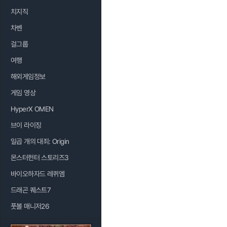
치지직
차벤
걸그룹
여행
해외게임정보
게임 영상
HyperX OMEN
브이 라이징
일곱 개의 대죄: Origin
몬스터헌터 스토리즈3
바이오하자드 레퀴엠
드래곤 퀘스트7
풋볼 매니저26