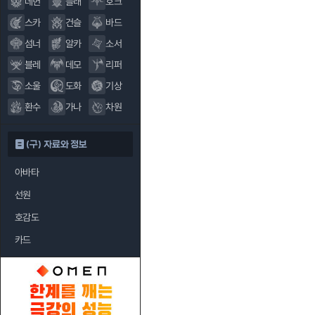
데헌
블래
호크
스카
건슬
바드
섬너
알카
소서
블레
데모
리퍼
소울
도화
기상
환수
가나
차원
(구) 자료와 정보
아바타
선원
호감도
카드