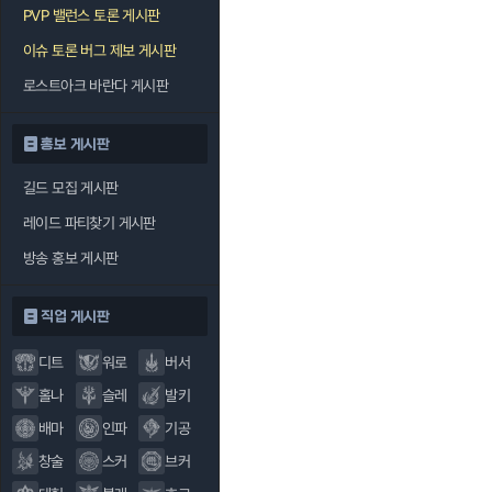
PVP 밸런스 토론 게시판
이슈 토론 버그 제보 게시판
로스트아크 바란다 게시판
홍보 게시판
길드 모집 게시판
레이드 파티찾기 게시판
방송 홍보 게시판
직업 게시판
디트
워로
버서
홀나
슬레
발키
배마
인파
기공
창술
스커
브커