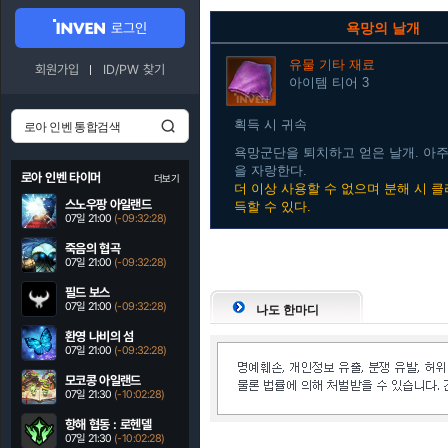
로그인
욕망의 날개
유물
기타 재료
회원가입
ID/PW 찾기
아이템 티어 3
획득 시 귀속
욕망군단을 퇴치하고 얻은 날개. 아주
을 자랑한다.
로아 인벤 타이머
더보기
더 이상 사용할 수 없으며 분해 시 
스노우팡 아일랜드
득할 수 있다.
07일 21:00
(-09:32:27)
죽음의 협곡
07일 21:00
(-09:32:27)
필드 보스
07일 21:00
(-09:32:27)
나도 한마디
환영 나비의 섬
07일 21:00
(-09:32:27)
모코콩 아일랜드
07일 21:30
(-10:02:27)
항해 협동 : 로헨델
07일 21:30
(-10:02:27)