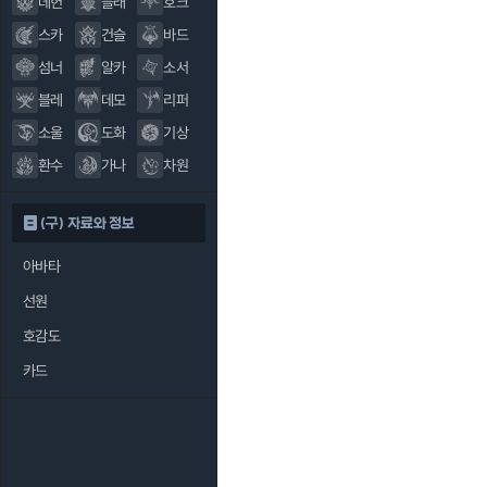
데헌
블래
호크
스카
건슬
바드
섬너
알카
소서
블레
데모
리퍼
소울
도화
기상
환수
가나
차원
(구) 자료와 정보
아바타
선원
호감도
카드