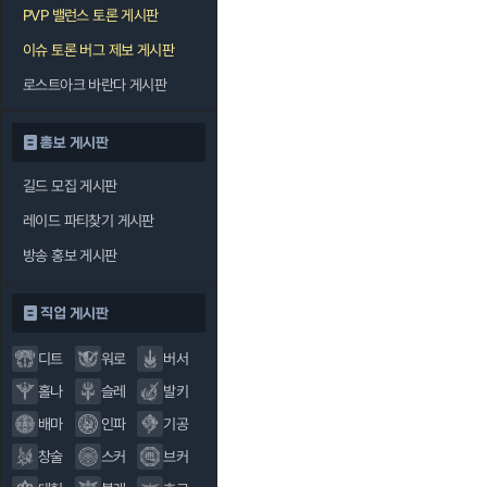
PVP 밸런스 토론 게시판
이슈 토론 버그 제보 게시판
로스트아크 바란다 게시판
홍보 게시판
길드 모집 게시판
레이드 파티찾기 게시판
방송 홍보 게시판
직업 게시판
디트
워로
버서
홀나
슬레
발키
배마
인파
기공
창술
스커
브커