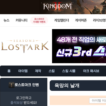
로스트아크
뉴스
커뮤니티
게임캘린더
게이머존
라이브/
기대평 이벤트
홈
아이템
제작
스킬
스킬 시뮬
아크 패시브
로스트아크 인벤
욕망의 날개
로그인하고
출석보상
받으세요!