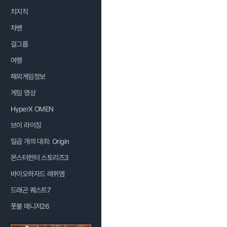
치지직
차벤
걸그룹
여행
해외게임정보
게임 영상
HyperX OMEN
브이 라이징
일곱 개의 대죄: Origin
몬스터헌터 스토리즈3
바이오하자드 레퀴엠
드래곤 퀘스트7
풋볼 매니저26