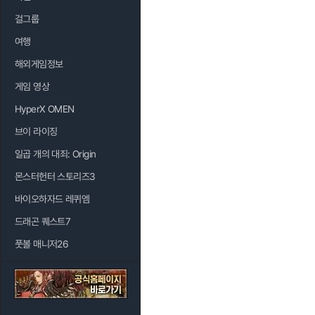
걸그룹
여행
해외게임정보
게임 영상
HyperX OMEN
브이 라이징
일곱 개의 대죄: Origin
몬스터헌터 스토리즈3
바이오하자드 레퀴엠
드래곤 퀘스트7
풋볼 매니저26