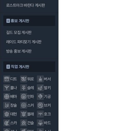
로스트아크 바란다 게시판
홍보 게시판
길드 모집 게시판
레이드 파티찾기 게시판
방송 홍보 게시판
직업 게시판
디트
워로
버서
홀나
슬레
발키
배마
인파
기공
창술
스커
브커
데헌
블래
호크
스카
건슬
바드