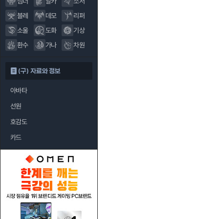
섬너
알카
소서
블레
데모
리퍼
소울
도화
기상
환수
가나
차원
(구) 자료와 정보
아바타
선원
호감도
카드