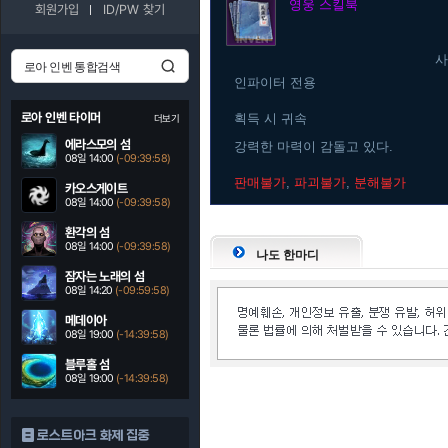
영웅
스킬북
회원가입
ID/PW 찾기
사
인파이터 전용
로아 인벤 타이머
획득 시 귀속
더보기
에라스모의 섬
강력한 마력이 감돌고 있다.
08일 14:00
(-09:39:57)
판매불가
,
파괴불가
,
분해불가
카오스게이트
08일 14:00
(-09:39:57)
환각의 섬
08일 14:00
(-09:39:57)
나도 한마디
잠자는 노래의 섬
08일 14:20
(-09:59:57)
메데이아
08일 19:00
(-14:39:57)
블루홀 섬
08일 19:00
(-14:39:57)
로스트아크 화제 집중