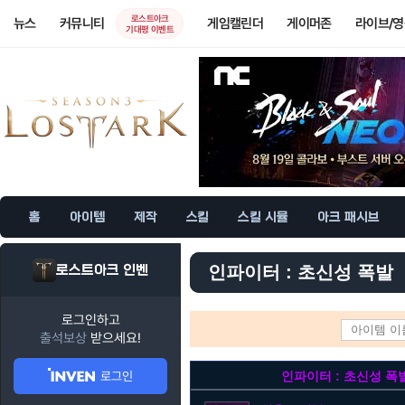
로스트아크
뉴스
커뮤니티
게임캘린더
게이머존
라이브/
기대평 이벤트
홈
아이템
제작
스킬
스킬 시뮬
아크 패시브
로스트아크 인벤
인파이터 : 초신성 폭발
로그인하고
출석보상
받으세요!
로그인
인파이터 : 초신성 폭