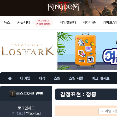
로스트아크
뉴스
커뮤니티
게임캘린더
게이머존
라이브/
기대평 이벤트
홈
아이템
제작
스킬
스킬 시뮬
아크 패시브
로스트아크 인벤
감정표현 : 정중
로그인하고
출석보상
받으세요!