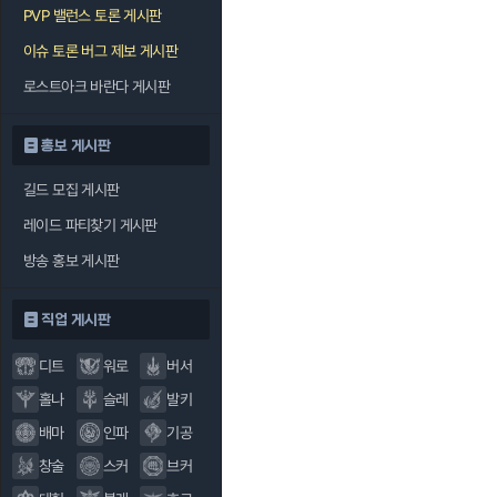
PVP 밸런스 토론 게시판
이슈 토론 버그 제보 게시판
로스트아크 바란다 게시판
홍보 게시판
길드 모집 게시판
레이드 파티찾기 게시판
방송 홍보 게시판
직업 게시판
디트
워로
버서
홀나
슬레
발키
배마
인파
기공
창술
스커
브커