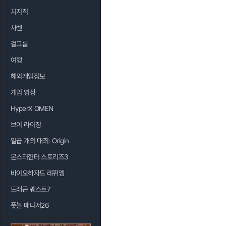
치지직
차벤
걸그룹
여행
해외게임정보
게임 영상
HyperX OMEN
브이 라이징
일곱 개의 대죄: Origin
몬스터헌터 스토리즈3
바이오하자드 레퀴엠
드래곤 퀘스트7
풋볼 매니저26