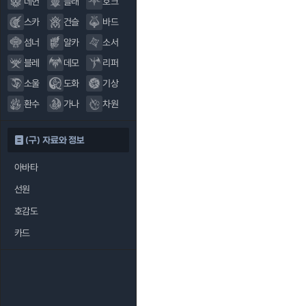
데헌
블래
호크
스카
건슬
바드
섬너
알카
소서
블레
데모
리퍼
소울
도화
기상
환수
가나
차원
(구) 자료와 정보
아바타
선원
호감도
카드