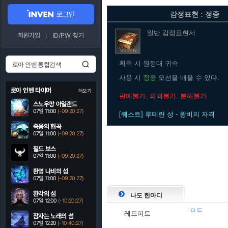
로그인
감정표현 : 정중
일반
감정표현서
회원가입
ID/PW 찾기
획득 시 원정대 귀속
사용 시
정중
모션을 배울 수 있다.
로아 인벤 타이머
더보기
판매불가
,
파괴불가
,
분해불가
스노우팡 아일랜드
07일 11:00
(-09:20:26)
[퀘스트] 루테란 성 - 왕비의 자격
죽음의 협곡
07일 11:00
(-09:20:26)
필드 보스
07일 11:00
(-09:20:26)
환영 나비의 섬
07일 11:00
(-09:20:26)
환각의 섬
나도 한마디
07일 12:00
(-10:20:26)
ㅇㄷ
레드피트
잠자는 노래의 섬
07일 12:20
(-10:40:26)