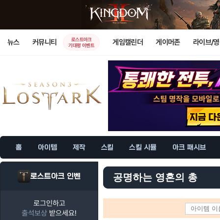
로스트아크
뉴스
커뮤니티
게임캘린더
게이머존
라이브/
기대평 이벤트
홈
아이템
제작
스킬
스킬 시뮬
아크 패시브
로스트아크 인벤
공명하는 영혼의 총
로그인하고
출석보상
받으세요!