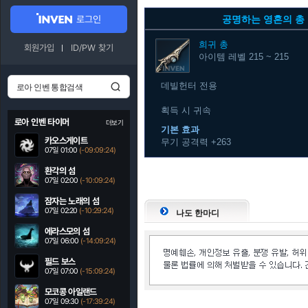
로그인
공명하는 영혼의 총
희귀
총
회원가입
ID/PW 찾기
아이템 레벨 215 ~ 215
데빌헌터 전용
획득 시 귀속
로아 인벤 타이머
더보기
기본 효과
카오스게이트
무기 공격력 +263
07일 01:00
(-09:09:23)
환각의 섬
07일 02:00
(-10:09:23)
잠자는 노래의 섬
07일 02:20
(-10:29:23)
나도 한마디
에라스모의 섬
07일 06:00
(-14:09:23)
필드 보스
07일 07:00
(-15:09:23)
모코콩 아일랜드
07일 09:30
(-17:39:23)