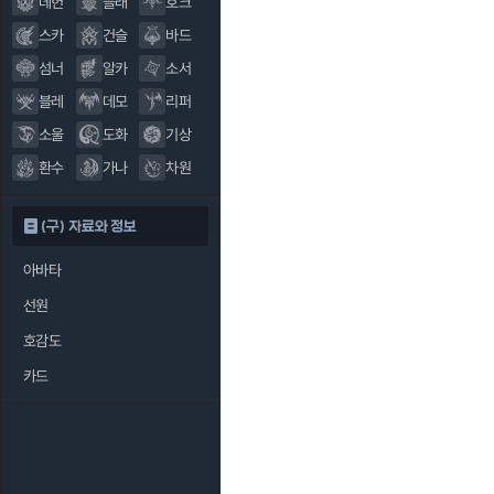
데헌
블래
호크
스카
건슬
바드
섬너
알카
소서
블레
데모
리퍼
소울
도화
기상
환수
가나
차원
(구) 자료와 정보
아바타
선원
호감도
카드