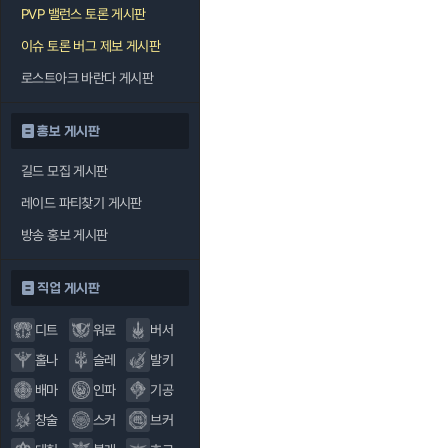
PVP 밸런스 토론 게시판
이슈 토론 버그 제보 게시판
로스트아크 바란다 게시판
홍보 게시판
길드 모집 게시판
레이드 파티찾기 게시판
방송 홍보 게시판
직업 게시판
디트
워로
버서
홀나
슬레
발키
배마
인파
기공
창술
스커
브커