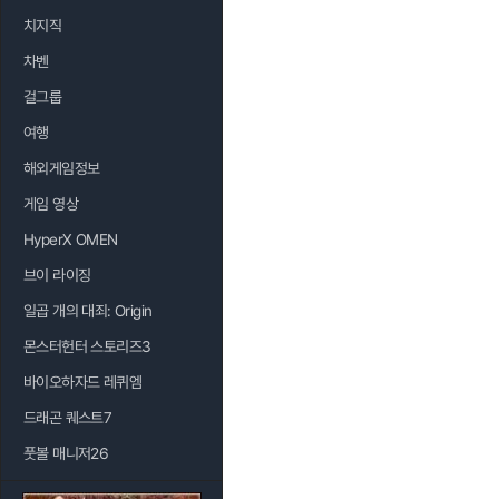
치지직
차벤
걸그룹
여행
해외게임정보
게임 영상
HyperX OMEN
브이 라이징
일곱 개의 대죄: Origin
몬스터헌터 스토리즈3
바이오하자드 레퀴엠
드래곤 퀘스트7
풋볼 매니저26