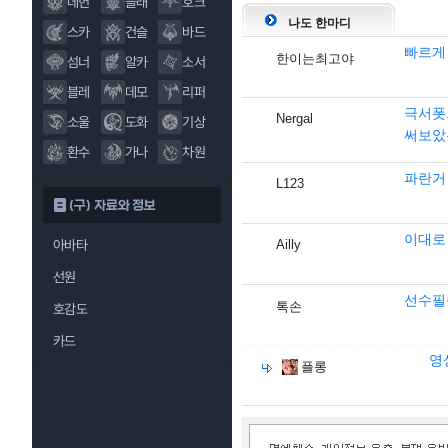
데헌
블래
호크
나도 한마디
스카
건슬
바드
빠르게
한이는최고야
섬너
알카
소서
블레
데모
리퍼
극서폿
Nergal
소울
도화
기상
써보았
환수
가나
차원
파란거
L123
(구) 자료와 정보
이대로
아바타
Ailly
선원
선수필승
톡손
호감도
카드
영
플롱