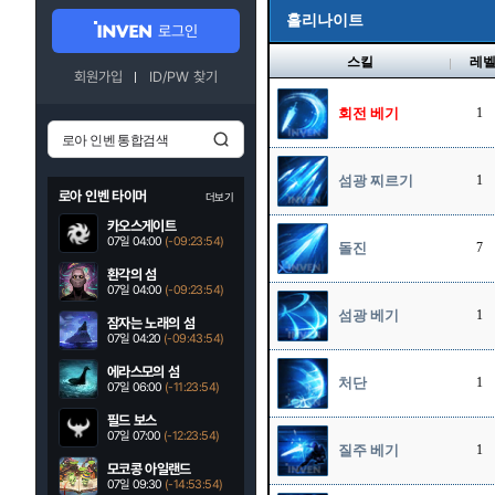
홀리나이트
로그인
스킬
레
회원가입
ID/PW 찾기
회전 베기
1
섬광 찌르기
1
로아 인벤 타이머
더보기
카오스게이트
07일 04:00
(-09:23:53)
돌진
7
환각의 섬
07일 04:00
(-09:23:53)
섬광 베기
1
잠자는 노래의 섬
07일 04:20
(-09:43:53)
에라스모의 섬
처단
1
07일 06:00
(-11:23:53)
필드 보스
07일 07:00
(-12:23:53)
질주 베기
1
모코콩 아일랜드
07일 09:30
(-14:53:53)