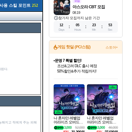
모집
사용 스킬 포인트
252
아스오라 CBT 모집
08.19
참가자 모집까지 남은 기간
12
05
23
52
Days
Hours
Min
Sec
게임 핫딜 (PC/스팀)
스토어+
귀무자: 검의 길 예약 판매 중!
10% 할인과
된다.
이니&베니 혜택까지!
인벤게임즈 8월 특별 할인!
드래곤소드: 어웨이크닝 입점!
문명 7 특별 할인!
비스트 오브 리인카네이션 정식 출시!
커세어 코브 출시 기념 할인!
더 렐릭 퍼스트 가디언 정식 출시
베데스다 40주년 기념 할인 중!
마블 투혼 파이팅 소울즈 예약 판매 중!
캡콤 프렌차이즈 할인 진행 중!
캡콤 일부 상품 상시 할인
스타워즈 은하계 레이서
로블록스 기프트 카드 공식 입점
인기 퍼블리셔 모음!
스팀으로 만나는 드래곤소드!
조선&고려 DLC 출시 예정
게임프릭 신작 IP
해적'섬'을 발전시키자!
설화x하드코어 액션!
베데스다의 명작들을
마블 히어로 총 출동&화려한 격투!
몬헌, 바하 등 인기 IP를
몬헌 와일즈 & 드래곤즈 도그마2
인벤게임즈에서 10% 추가 적립
Robux를 가장 안전하고
최대 90% 할인가를 만나보세요!
네이버혜택과 함께 만나보세요!
50%할인&추가 적립까지!
네이버 혜택가와 함께 예약하세요!
할인&네이버혜택으로 만나보세요!
네이버페이 혜택과 만나보세요!
40주년 프로모션으로 만나보세요!
네이버 포인트 혜택까지!
할인가에 만나보세요!
일부 에디션 상시 할인!
혜택으로 예약 판매 중
편안하게 충전하세요
나 혼자만 레벨업
나 혼자만 레벨업
어라이즈 오버드라
어라이즈 오버드라
능해지고 적에게 주는 피해
이브 디럭스 에디션
이브 Solo Leveling A
3,000
52,000
3,000
46,000
Solo Leveling Arise
rise