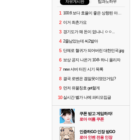
자유게시판
팁과노하우
1
100:8 보다 효율이 좋은 상향된 아제나 ㄷㄷ
2
이거 최촌가요
3
경기도가 왜 돈이 없냐니 ㅇㅇ...
4
2줄남았는데 씨2발아
5
단체로 혈귀가 되어버린 대한민국.jpg
6
보상 공지 나온거 10추 하니 올리자
7
new 서버 터진 시기 목록
8
결국 로벤은 겜알못이였던거임?
9
먼저 유물칭호 get할게
10
실시간 벨가 나메 파티모집글
쿠폰 받고 게임하자!
로아 여름 쿠폰
인증하GO 인장 받GO
로아 인벤 전용 인장