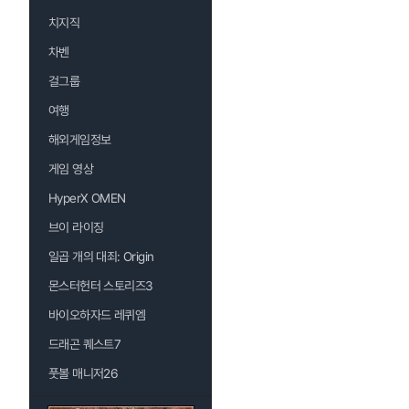
치지직
차벤
걸그룹
여행
해외게임정보
게임 영상
HyperX OMEN
브이 라이징
일곱 개의 대죄: Origin
몬스터헌터 스토리즈3
바이오하자드 레퀴엠
드래곤 퀘스트7
풋볼 매니저26