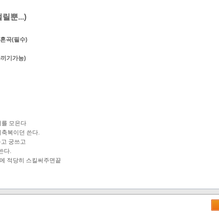
뿐...)
혼곡(필수)
아끼기가능)
터를 모은다
의축복이던 쓴다.
놓고 궁쓰고
쓴다.
)에 적당히 스킬써주면끝