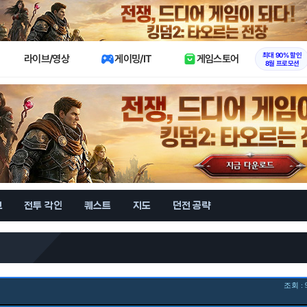
X
최대 90% 할인
라이브/영상
게이밍/IT
게임스토어
8월 프로모션
브
전투 각인
퀘스트
지도
던전 공략
조회 : 