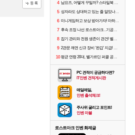
4
남요즈, 어떻게 꾸밀까? 스타일북 인기 차원술사 커스터마이즈
등록
5
성자라도 상대하고 있는 줄 알았나? 벨가르딘 이모저모
6
미니게임하고 보상 받아가자! 마하라카 썸머 캠프 할 일은?
7
후속 조정 나선 로스트아크...기공사, 차원술사 하향
8
잡기 관리와 전원 생존이 관건! 벨가르딘 유물 칭호 획득방법 정리
9
2관문 깨면 신규 장비 ‘완갑’ 지급! 그림자 레이드 벨가르딘 공개
10
평균 연령 20대, 벨가르딘 퍼클 공대 '영로티'를 만나다
PC 견적이 궁금하다면?
IT인벤 견적게시판
매일매일,
인벤 출석체크!
주사위 굴리고 포인트!
인벤 마블
로스트아크 인벤 화제글