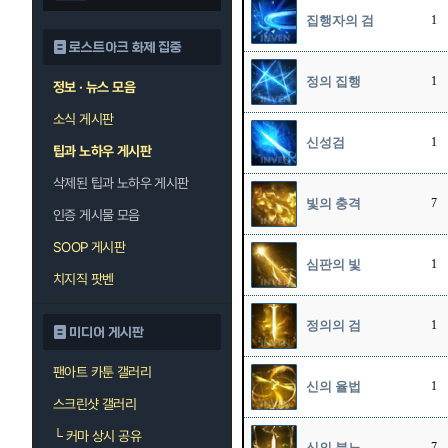
집행자의 검
1
로스트아크 화제 집중
정의 집행
1
정보 · 뉴스 모음
소식 게시판
신성검
1
팁과 노하우 게시판
삭제된 팁과 노하우 게시판
빛의 충격
7
인증 게시물 모음
SOOP 게시판
심판의 빛
1
치지직 팟벤
정의의 검
1
미디어 게시판
팬아트 카툰 갤러리
신의 율법
1
스크린샷 갤러리
└
커마 상시 공유
신의 분노
7