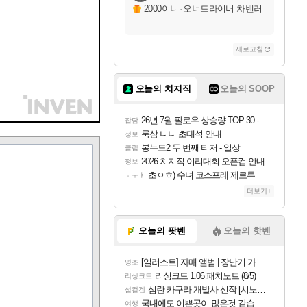
2000이니
·
오너드라이버 차벤러
새로고침
오늘의 치지직
오늘의 SOOP
26년 7월 팔로우 상승량 TOP 30 - 월간 치지직
잡담
룩삼 니니 초대석 안내
정보
봉누도2 두 번째 티저 - 일상
클립
2026 치지직 이리대회 오픈컵 안내
정보
초ㅇㅎ) 수녀 코스프레 제로투
ㅗㅜㅑ
더보기+
오늘의 팟벤
오늘의 핫벤
[일러스트] 자매 앨범 | 장난기 가득한 오후의 공원 (리메이크판)
명조
리싱크드 1.06 패치노트 (8/5)
리싱크드
섬란 카구라 개발사 신작 [시노비 넥서스] 연내 출시 예정
섭컬겜
국내에도 이쁜곳이 많은것 같습니다
여행