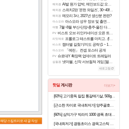
AI발 원가 압박, 메인보드값 오르나
해외겜
스위치2판 ‘몬헌 와일즈’, 30~40fps 목표 추정
해외겜
메모리 3사, 2027년 생산분 완판?
해외겜
아스오라 성우 정보 및 출연작 모음
아스오라
7월~8월 부산-단양-충주-울진 다녀왔어요~
여행
비스트 오브 리인카네이션 오픈 트레일러
PV
프롤로그 테스트를 마치고.. (feat. 리아)
리밋제로
챕터별 길찾기/지도 공략 (1 ~ 12장)
비스트
「에린」 컨셉 포스터 공개
아스오라
슈로대Y 확장팩 업데이트 트레일러
PV
넷마블, 신작 서브컬쳐 게임 [펄 인 블루] 티저 사이트 오픈
섭컬겜
새로고침
핫딜
게시판
더보기+
[63%] 고기중독 칼집 통갈매기살, 500g, 2팩
[근소한 차이로 국내최저가] 양주골호랑떡 문어발소떡 1kg
[60%] 삼익가구 빅라지 1000 광폭 초대형 서랍장, 화이트+오크, 1000mm, 5단
해당 스킬트리로 새 글 작성
[국내최저가] 광동초이스 광옥고스틱 산삼배양근 30포