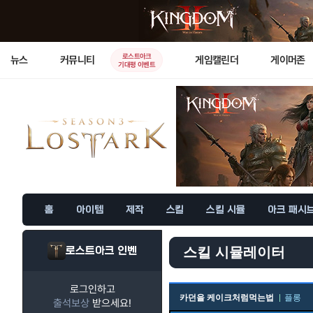
로스트아크
뉴스
커뮤니티
게임캘린더
게이머존
기대평 이벤트
홈
아이템
제작
스킬
스킬 시뮬
아크 패시
로스트아크 인벤
스킬 시뮬레이터
로그인하고
카던을 케이크처럼먹는법
플롱
출석보상
받으세요!