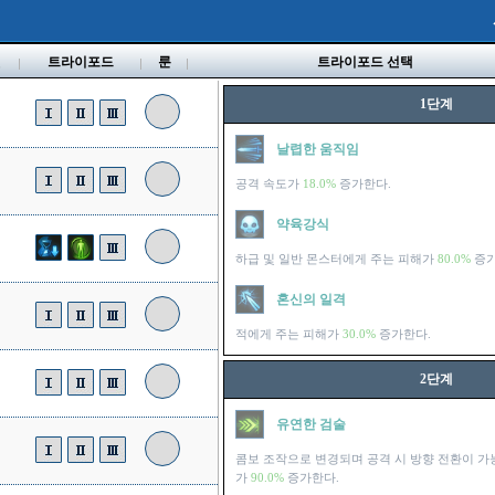
벨
트라이포드
룬
트라이포드 선택
1단계
날렵한 움직임
공격 속도가
18.0%
증가한다.
약육강식
하급 및 일반 몬스터에게 주는 피해가
80.0%
증가
혼신의 일격
적에게 주는 피해가
30.0%
증가한다.
2단계
유연한 검술
콤보 조작으로 변경되며 공격 시 방향 전환이 가
가
90.0%
증가한다.