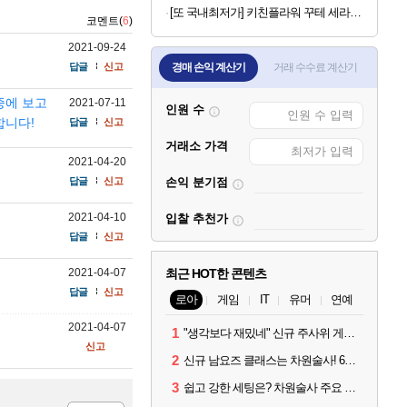
[또 국내최저가] 키친플라워 꾸테 세라믹 인덕션 냄비 편수 18cm x 2개
코멘트(
6
)
2021-09-24
답글
신고
경매 손익 계산기
거래 수수료 계산기
중에 보고
2021-07-11
인원 수
합니다!
답글
신고
거래소 가격
2021-04-20
답글
신고
손익 분기점
2021-04-10
입찰 추천가
답글
신고
2021-04-07
최근 HOT한 콘텐츠
답글
신고
로아
게임
IT
유머
연예
2021-04-07
1
"생각보다 재밌네" 신규 주사위 게임 티카투카 호평
신고
2
신규 남요즈 클래스는 차원술사! 6월 20일 로아온 썸머 정리
3
쉽고 강한 세팅은? 차원술사 주요 빌드와 스킬 코드