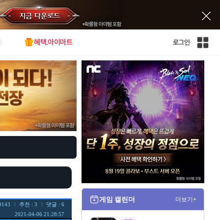
혜택.아이마트
로그인
인
벤
전
체
사
이
트
맵
게임 캘린더
더보기+
9143
추천 : 3
댓글 : 6
2021-04-06 21:28:57