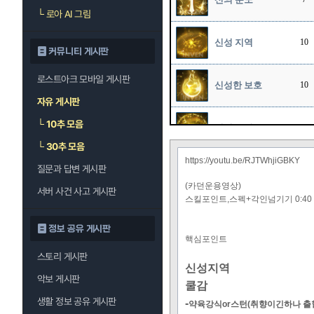
└
로아 AI 그림
신성 지역
10
커뮤니티 게시판
로스트아크 모바일 게시판
신성한 보호
10
자유 게시판
└
10추 모음
신성 폭발
10
└
30추 모음
https://youtu.be/RJTWhjiGBKY
질문과 답변 게시판
천상의 축복
10
(카던운용영상)
서버 사건 사고 게시판
스킬포인트,스펙+각인넘기기 0:40
정보 공유 게시판
핵심포인트
스토리 게시판
신성지역
악보 게시판
쿨감
생활 정보 공유 게시판
-
약육강식or스턴(취향이긴하나 출