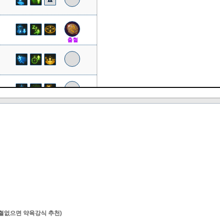
출혈
혈없으면 약육강식 추천)