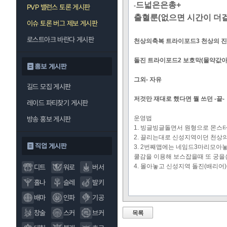
드넓은은총+
-
PVP 밸런스 토론 게시판
출혈룬(없으면 시간이 더걸릴
이슈 토론 버그 제보 게시판
로스트아크 바란다 게시판
천상의축복 트라이포드3 천상의 진
돌진 트라이포드2 보호막(물약값
홍보 게시판
그외- 자유
길드 모집 게시판
저것만 재대로 했다면 뭘 쓰던 -끝-
레이드 파티찾기 게시판
운영법
방송 홍보 게시판
1. 빙글빙글돌면서 원형으로 몬스
2. 끌리는대로 신성지역이던 천상
직업 게시판
3. 2번째맵에는 네임드3마리모아
쿨감을 이용해 보스잡을때 또 궁을
4. 몰아놓고 신성지역 돌진(배리어
디트
워로
버서
홀나
슬레
발키
배마
인파
기공
창술
스커
브커
목록