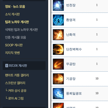
번천장
1
정보 · 뉴스 모음
소식 게시판
환영격
1
팁과 노하우 게시판
삭제된 팁과 노하우 게시판
난화격
1
인증 게시물 모음
SOOP 게시판
단천벽력수
1
치지직 팟벤
무공탄
1
미디어 게시판
팬아트 카툰 갤러리
기공장
10
스크린샷 갤러리
└
커마 상시 공유
풍뢰일광포
10
└
로아 AI 그림