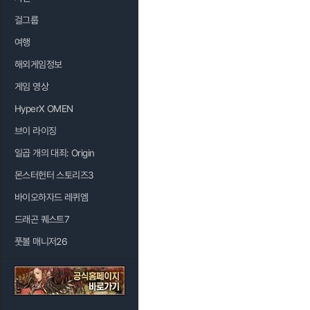
걸그룹
여행
해외게임정보
게임 영상
HyperX OMEN
브이 라이징
일곱 개의 대죄: Origin
몬스터헌터 스토리즈3
바이오하자드 레퀴엠
드래곤 퀘스트7
풋볼 매니저26