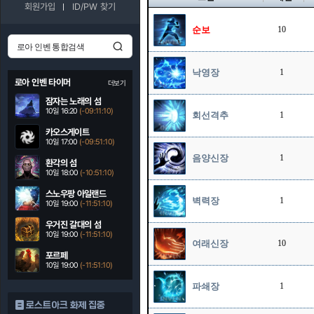
회원가입
ID/PW 찾기
순보
10
낙영장
1
로아 인벤 타이머
더보기
잠자는 노래의 섬
10일 16:20
(-09:11:10)
회선격추
1
카오스게이트
10일 17:00
(-09:51:10)
음양신장
1
환각의 섬
10일 18:00
(-10:51:10)
스노우팡 아일랜드
벽력장
1
10일 19:00
(-11:51:10)
우거진 갈대의 섬
10일 19:00
(-11:51:10)
여래신장
10
포르페
10일 19:00
(-11:51:10)
파쇄장
1
로스트아크 화제 집중