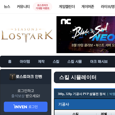
로스트아크
뉴스
커뮤니티
게임캘린더
게이머존
라이브/
기대평 이벤트
홈
아이템
제작
스킬
스킬 시뮬
아크 패시브
로스트아크 인벤
스킬 시뮬레이터
로그인하고
300p, 328p 기공사 PVP 섬멸전 정석
박
출석보상
받으세요!
기공사
로그인
스킬
레벨