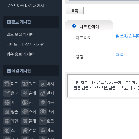
로스트아크 바란다 게시판
목록
홍보 게시판
나도 한마디
길드 모집 게시판
잘쓰겠습니
다꾸야끼
레이드 파티찾기 게시판
방송 홍보 게시판
ㅍㅁ
용굉
직업 게시판
디트
워로
버서
홀나
슬레
발키
배마
인파
기공
창술
스커
브커
데헌
블래
호크
스카
건슬
바드