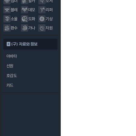
섬너
알카
소서
블레
데모
리퍼
소울
도화
기상
환수
가나
차원
(구) 자료와 정보
아바타
선원
호감도
카드