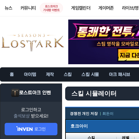
로스트아크
뉴스
커뮤니티
게임캘린더
게이머존
라이브/
기대평 이벤트
홈
아이템
제작
스킬
스킬 시뮬
아크 패시브
로스트아크 인벤
스킬 시뮬레이터
로그인하고
경쟁전 개인 저장
희든이
출석보상
받으세요!
호크아이
로그인
스킬
레벨