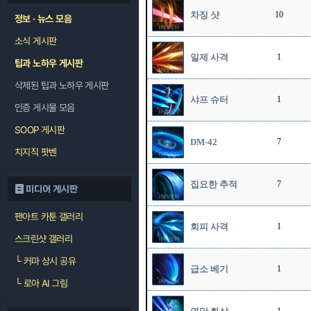
차징 샷
10
정보 · 뉴스 모음
소식 게시판
일제 사격
1
팁과 노하우 게시판
삭제된 팁과 노하우 게시판
샤프 슈터
1
인증 게시물 모음
SOOP 게시판
DM-42
7
치지직 팟벤
집요한 추적
7
미디어 게시판
팬아트 카툰 갤러리
회피 사격
1
스크린샷 갤러리
└
커마 상시 공유
급소 베기
1
└
로아 AI 그림