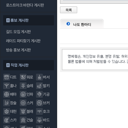
로스트아크 바란다 게시판
목록
홍보 게시판
나도 한마디
길드 모집 게시판
레이드 파티찾기 게시판
방송 홍보 게시판
직업 게시판
디트
워로
버서
홀나
슬레
발키
배마
인파
기공
창술
스커
브커
데헌
블래
호크
스카
건슬
바드