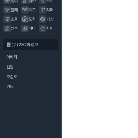
섬너
알카
소서
블레
데모
리퍼
소울
도화
기상
환수
가나
차원
(구) 자료와 정보
아바타
선원
호감도
카드