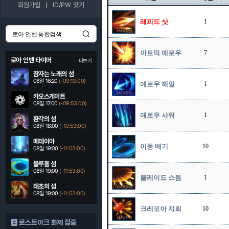
회원가입
ID/PW 찾기
래피드 샷
1
아토믹 애로우
7
로아 인벤 타이머
더보기
잠자는 노래의 섬
08일 16:20
(-09:12:59)
애로우 해일
1
카오스게이트
08일 17:00
(-09:52:59)
애로우 샤워
1
환각의 섬
08일 18:00
(-10:52:59)
메데이아
이동 베기
10
08일 19:00
(-11:52:59)
블루홀 섬
08일 19:00
(-11:52:59)
블레이드 스톰
1
태초의 섬
08일 19:00
(-11:52:59)
크레모아 지뢰
10
로스트아크 화제 집중