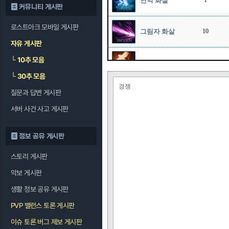
연막 화살
1
커뮤니티 게시판
로스트아크 모바일 게시판
그림자 화살
10
자유 게시판
└
10추 모음
호크 샷
1
└
30추 모음
경쟁
질문과 답변 게시판
스나이프
10
서버 사건 사고 게시판
정보 공유 게시판
스토리 게시판
악보 게시판
생활 정보 공유 게시판
PVP 밸런스 토론 게시판
이슈 토론 버그 제보 게시판