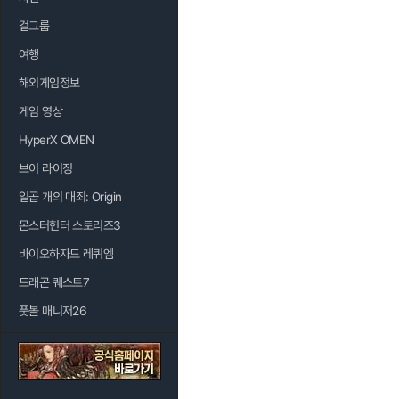
걸그룹
여행
해외게임정보
게임 영상
HyperX OMEN
브이 라이징
일곱 개의 대죄: Origin
몬스터헌터 스토리즈3
바이오하자드 레퀴엠
드래곤 퀘스트7
풋볼 매니저26